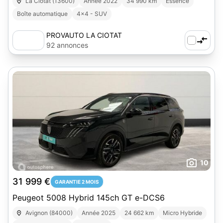
La Ciotat (13600)
Année 2022
34 990 km
Essence
Boîte automatique
4x4 - SUV
PROVAUTO LA CIOTAT
92 annonces
10
31 999 €
GARANTIE 2 MOIS
Peugeot 5008 Hybrid 145ch GT e-DCS6
Avignon (84000)
Année 2025
24 662 km
Micro Hybride