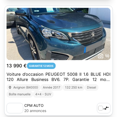
10
13 990 €
GARANTIE 12 MOIS
Voiture d’occasion PEUGEOT 5008 II 1.6 BLUE HDI
120 Allure Business BV6. 7P. Garantie 12 mois.
(4418)
Avignon (84000)
Année 2017
132 250 km
Diesel
Boîte manuelle
4x4 - SUV
CPM AUTO
20 annonces