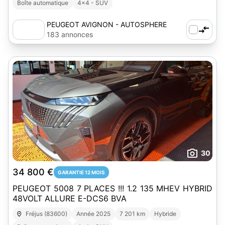
Boîte automatique
4x4 - SUV
PEUGEOT AVIGNON - AUTOSPHERE
183 annonces
30
34 800 €
GARANTIE 12 MOIS
PEUGEOT 5008 7 PLACES !!! 1.2 135 MHEV HYBRID
48VOLT ALLURE E-DCS6 BVA
Fréjus (83600)
Année 2025
7 201 km
Hybride