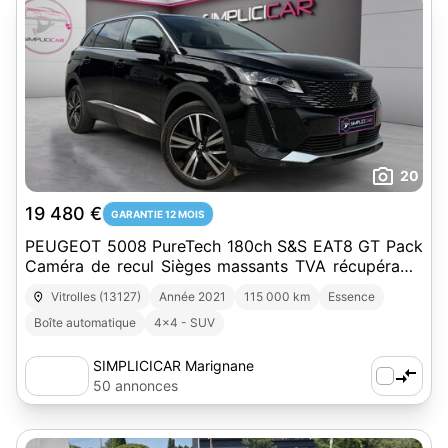
20
19 480 €
GARANTIE 12 MOIS
PEUGEOT 5008 PureTech 180ch S&S EAT8 GT Pack
Caméra de recul Sièges massants TVA récupérable
1ere main Suivi limpide Garanti
Vitrolles (13127)
Année 2021
115 000 km
Essence
Boîte automatique
4x4 - SUV
SIMPLICICAR Marignane
50 annonces