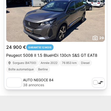
29
24 900 €
GARANTIE 12 MOIS
Peugeot 5008 II 1.5 BlueHDi 130ch S&S GT EAT8
Sorgues (84700)
Année 2022
76 853 km
Diesel
Boîte automatique
Berline
AUTO NEGOCE 84
38 annonces