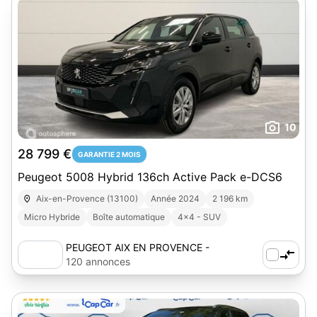
10
28 799 €
GARANTIE 2 MOIS
Peugeot 5008 Hybrid 136ch Active Pack e-DCS6
Aix-en-Provence (13100)
Année 2024
2 196 km
Micro Hybride
Boîte automatique
4x4 - SUV
PEUGEOT AIX EN PROVENCE -
AUTOSPHERE
120 annonces