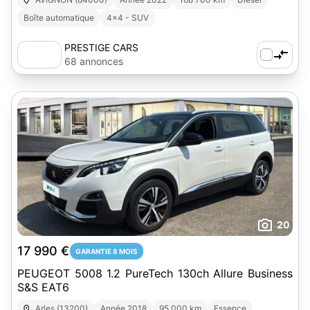
Boîte automatique
4x4 - SUV
PRESTIGE CARS
68 annonces
20
17 990 €
GARANTIE 8 MOIS
PEUGEOT 5008 1.2 PureTech 130ch Allure Business
S&S EAT6
Arles (13200)
Année 2018
95 000 km
Essence