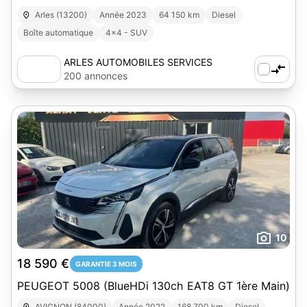
Arles (13200)
Année 2023
64 150 km
Diesel
Boîte automatique
4x4 - SUV
ARLES AUTOMOBILES SERVICES
200 annonces
10
18 590 €
GARANTIE 3 MOIS
PEUGEOT 5008 (BlueHDi 130ch EAT8 GT 1ère Main)
AVIGNON (84000)
Année 2022
168 700 km
Diesel