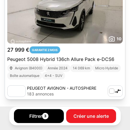
10
27 999 €
GARANTIE 2 MOIS
Peugeot 5008 Hybrid 136ch Allure Pack e-DCS6
Avignon (84000)
Année 2024
14 069 km
Micro Hybride
Boîte automatique
4x4 - SUV
PEUGEOT AVIGNON - AUTOSPHERE
183 annonces
Filtrer
Créer une alerte
3