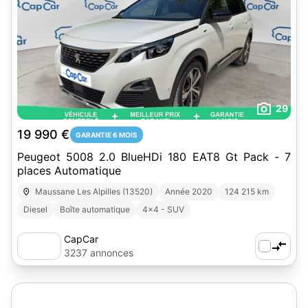
29
19 990 €
GARANTIE 6 MOIS
Peugeot 5008 2.0 BlueHDi 180 EAT8 Gt Pack - 7
places Automatique
Maussane Les Alpilles (13520)
Année 2020
124 215 km
Diesel
Boîte automatique
4x4 - SUV
CapCar
3237 annonces