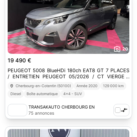
20
19 490 €
PEUGEOT 5008 BlueHDi 180ch EAT8 GT 7 PLACES
/ ENTRETIEN PEUGEOT 05/2026 / CT VIERGE /
SUIVI COMPLET PEUGEOT / ATTELAGE
Cherbourg-en-Cotentin (50100)
Année 2020
129 000 km
Diesel
Boîte automatique
4x4 - SUV
TRANSAKAUTO CHERBOURG EN
COTENTIN
75 annonces