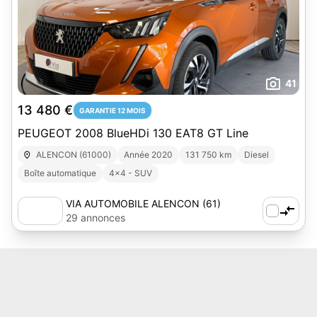
41
13 480 €
GARANTIE 12 MOIS
PEUGEOT 2008 BlueHDi 130 EAT8 GT Line
ALENCON (61000)
Année 2020
131 750 km
Diesel
Boîte automatique
4x4 - SUV
VIA AUTOMOBILE ALENCON (61)
29 annonces