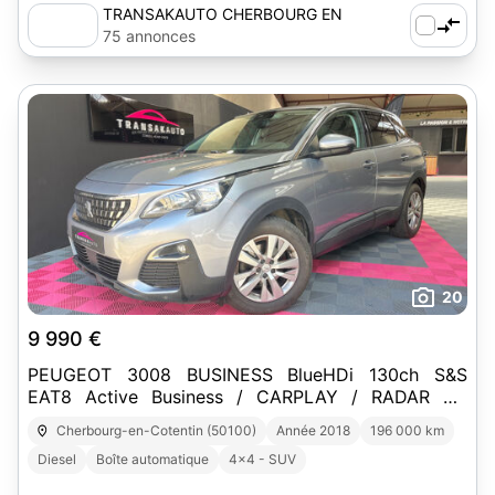
TRANSAKAUTO CHERBOURG EN
COTENTIN
75 annonces
20
9 990 €
PEUGEOT 3008 BUSINESS BlueHDi 130ch S&S
EAT8 Active Business / CARPLAY / RADAR DE
RECUL / RÉGULATEUR & LIMITATEUR DE VITESSE
Cherbourg-en-Cotentin (50100)
Année 2018
196 000 km
Diesel
Boîte automatique
4x4 - SUV