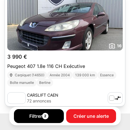
16
3 990 €
Peugeot 407 1.8e 116 CH Exécutive
Carpiquet (14650)
Année 2004
139 000 km
Essence
Boîte manuelle
Berline
CARSLIFT CAEN
72 annonces
Filtrer
Créer une alerte
2