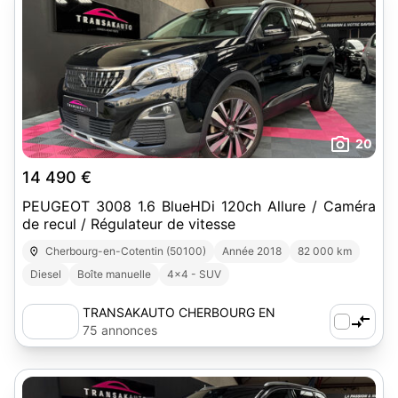
20
14 490 €
PEUGEOT 3008 1.6 BlueHDi 120ch Allure / Caméra
de recul / Régulateur de vitesse
Cherbourg-en-Cotentin (50100)
Année 2018
82 000 km
Diesel
Boîte manuelle
4x4 - SUV
TRANSAKAUTO CHERBOURG EN
COTENTIN
75 annonces