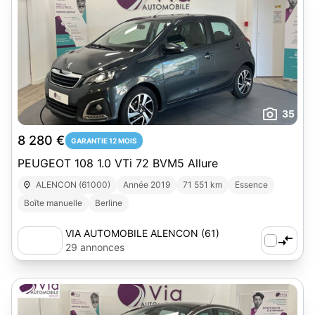
35
8 280 €
GARANTIE 12 MOIS
PEUGEOT 108 1.0 VTi 72 BVM5 Allure
ALENCON (61000)
Année 2019
71 551 km
Essence
Boîte manuelle
Berline
VIA AUTOMOBILE ALENCON (61)
29 annonces