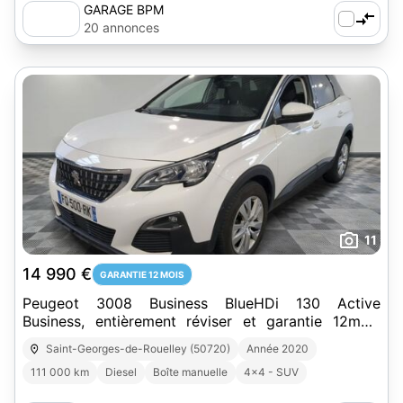
GARAGE BPM
20 annonces
11
14 990 €
GARANTIE 12 MOIS
Peugeot 3008 Business BlueHDi 130 Active
Business, entièrement réviser et garantie 12mois
avec seulement 111 000km
Saint-Georges-de-Rouelley (50720)
Année 2020
111 000 km
Diesel
Boîte manuelle
4x4 - SUV