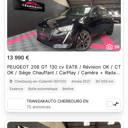
20
13 990 €
PEUGEOT 208 GT 130 cv EAT8 / Révision OK / CT
OK / Siège Chauffant / CarPlay / Caméra + Radar /
Virtual Cockpit
Cherbourg-en-Cotentin (50100)
Année 2021
60 000 km
Essence
Boîte automatique
Berline
TRANSAKAUTO CHERBOURG EN
COTENTIN
75 annonces