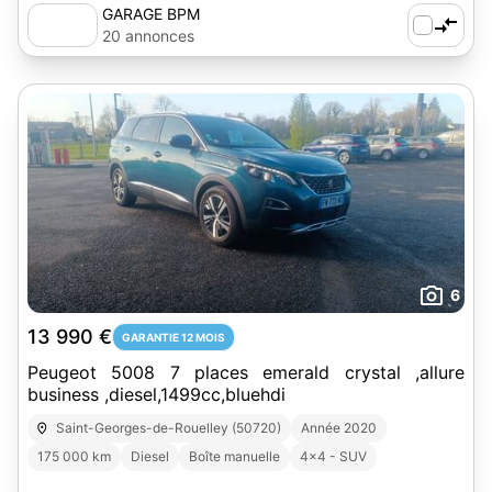
GARAGE BPM
20 annonces
6
13 990 €
GARANTIE 12 MOIS
Peugeot 5008 7 places emerald crystal ,allure
business ,diesel,1499cc,bluehdi
Saint-Georges-de-Rouelley (50720)
Année 2020
175 000 km
Diesel
Boîte manuelle
4x4 - SUV