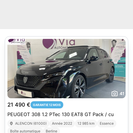
41
21 490 €
GARANTIE 12 MOIS
PEUGEOT 308 1.2 PTec 130 EAT8 GT Pack / cu
ALENCON (61000)
Année 2022
12 985 km
Essence
Boîte automatique
Berline