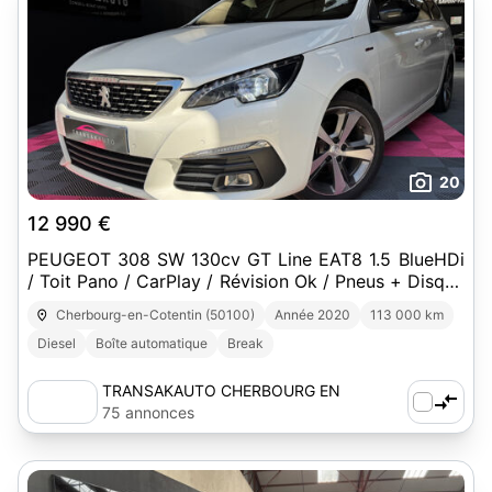
20
12 990 €
PEUGEOT 308 SW 130cv GT Line EAT8 1.5 BlueHDi
/ Toit Pano / CarPlay / Révision Ok / Pneus + Disque
+ Plaquette AV OK
Cherbourg-en-Cotentin (50100)
Année 2020
113 000 km
Diesel
Boîte automatique
Break
TRANSAKAUTO CHERBOURG EN
COTENTIN
75 annonces