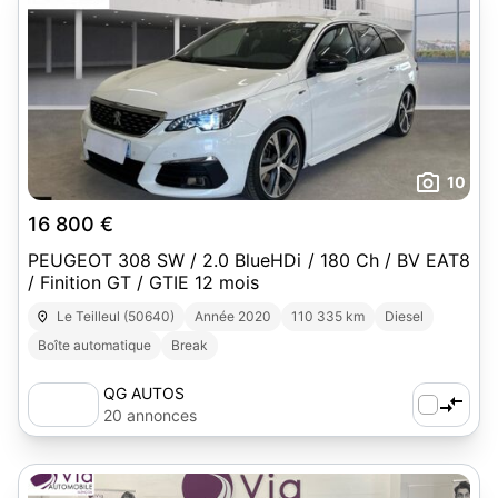
10
16 800 €
PEUGEOT 308 SW / 2.0 BlueHDi / 180 Ch / BV EAT8
/ Finition GT / GTIE 12 mois
Le Teilleul (50640)
Année 2020
110 335 km
Diesel
Boîte automatique
Break
QG AUTOS
20 annonces