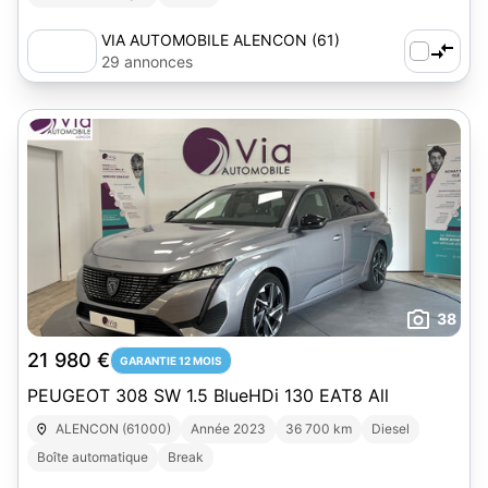
VIA AUTOMOBILE ALENCON (61)
29 annonces
38
21 980 €
GARANTIE 12 MOIS
PEUGEOT 308 SW 1.5 BlueHDi 130 EAT8 All
ALENCON (61000)
Année 2023
36 700 km
Diesel
Boîte automatique
Break