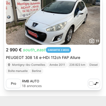
11
2 990 €
south_east
GARANTIE 3 MOIS
PEUGEOT 308 1.6 e-HDi 112ch FAP Allure
Montigny-lès-Cormeilles
Année 2011
236 823 km
Diesel
Boîte manuelle
Berline
RMB AUTO
Pro
18 annonces