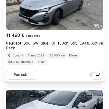
1
11 490 €
à débattre
Peugeot 308 SW BlueHDi 130ch S&S EAT8 Active
Pack
Domont
Année 2022
155 000 km
Diesel
Boîte automatique
Break
Particulier