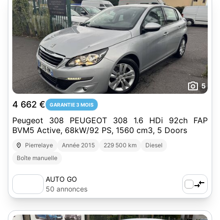
5
4 662 €
GARANTIE 3 MOIS
Peugeot 308 PEUGEOT 308 1.6 HDi 92ch FAP
BVM5 Active, 68kW/92 PS, 1560 cm3, 5 Doors
Pierrelaye
Année 2015
229 500 km
Diesel
Boîte manuelle
AUTO GO
50 annonces