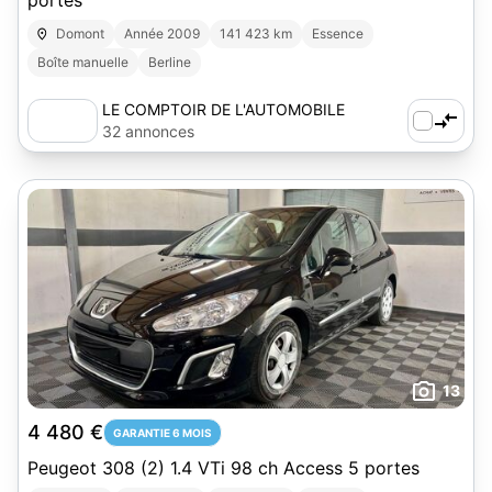
portes
Domont
Année 2009
141 423 km
Essence
Boîte manuelle
Berline
LE COMPTOIR DE L'AUTOMOBILE
32 annonces
13
4 480 €
GARANTIE 6 MOIS
Peugeot 308 (2) 1.4 VTi 98 ch Access 5 portes