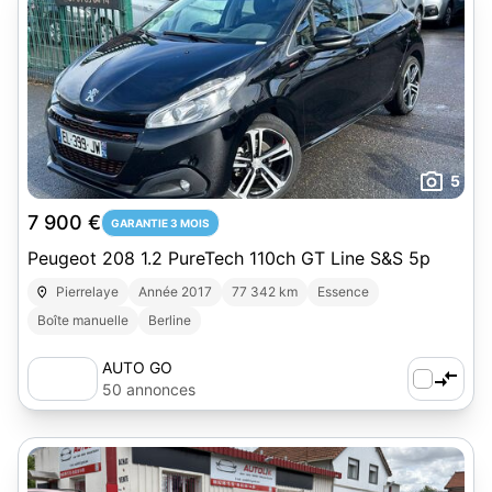
5
7 900 €
GARANTIE 3 MOIS
Peugeot 208 1.2 PureTech 110ch GT Line S&S 5p
Pierrelaye
Année 2017
77 342 km
Essence
Boîte manuelle
Berline
AUTO GO
50 annonces