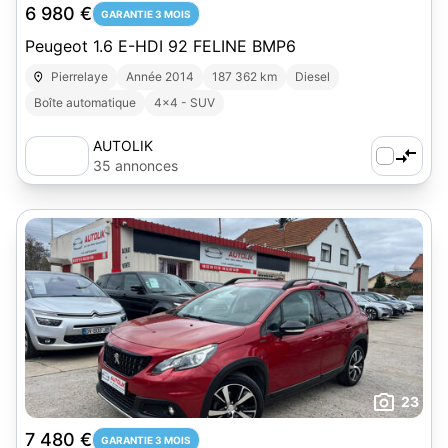
6 980 €
GARANTIE 3 MOIS
Peugeot 1.6 E-HDI 92 FELINE BMP6
Pierrelaye
Année 2014
187 362 km
Diesel
Boîte automatique
4x4 - SUV
AUTOLIK
35 annonces
23
7 480 €
GARANTIE 3 MOIS