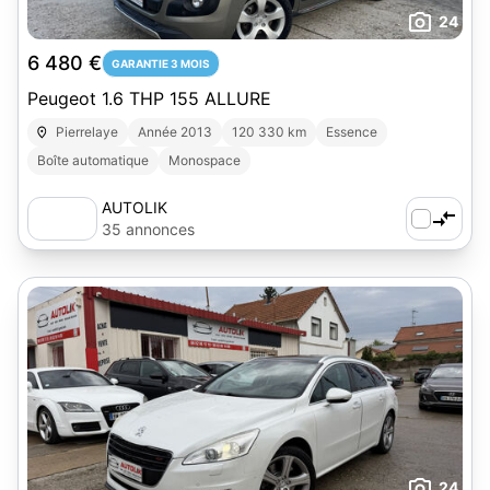
24
6 480 €
GARANTIE 3 MOIS
Peugeot 1.6 THP 155 ALLURE
Pierrelaye
Année 2013
120 330 km
Essence
Boîte automatique
Monospace
AUTOLIK
35 annonces
24