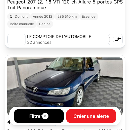
Peugeot 207 (2) 1.6 VTi 120 ch Allure 5 portes GPS
Toit Panoramique
Domont
Année 2012
235 510 km
Essence
Boîte manuelle
Berline
LE COMPTOIR DE L'AUTOMOBILE
32 annonces
16
Filtrer
Créer une alerte
3
4 980 €
GARANTIE 3 MOIS