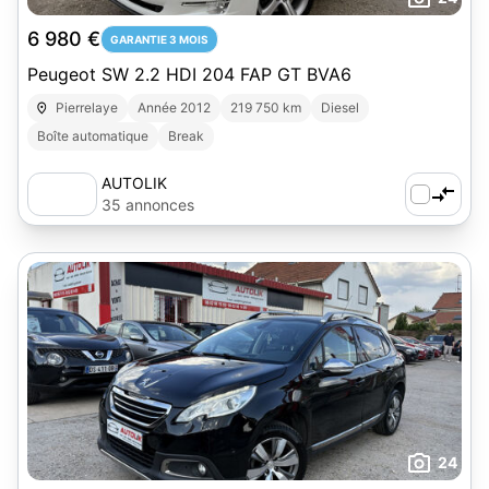
6 980 €
GARANTIE 3 MOIS
Peugeot SW 2.2 HDI 204 FAP GT BVA6
Pierrelaye
Année 2012
219 750 km
Diesel
Boîte automatique
Break
AUTOLIK
35 annonces
24