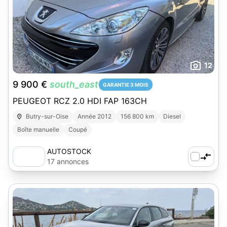
12
9 900 €
south_east
GARANTIE 3 MOIS
PEUGEOT RCZ 2.0 HDI FAP 163CH
Butry-sur-Oise
Année 2012
156 800 km
Diesel
Boîte manuelle
Coupé
AUTOSTOCK
17 annonces