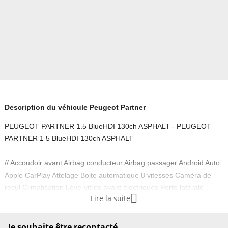
Description du véhicule Peugeot Partner
PEUGEOT PARTNER 1.5 BlueHDI 130ch ASPHALT - PEUGEOT
PARTNER 1 5 BlueHDI 130ch ASPHALT
// Accoudoir avant Airbag conducteur Airbag passager Android Auto
Apple CarPlay Attelage Boite automatique 8 vitesses Caméra de
recul Climatisation Lève-vitres avant électriques Porte latérale

Lire la suite
droite coulissante Radar de stationnement arrière Radar de
stationnement avant Régulateur de vitesse Rétroviseur conducteur
réglable électriquement Rétroviseur passager réglable
Je souhaite être recontacté