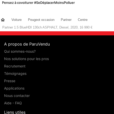
Pensez à covoiturer #SeDéplacerMoinsPolluer
Voiture
Peugeot occasion
Partner
Centre
Partner 1.5 BlueHDI 130ch ASPHALT, Diesel, 2020, 16 990 €
A propos de ParuVendu
Qui sommes-nous?
Nos solutions pour les pros
Recrutement
Témoignages
Presse
Applications
Nous contacter
Aide - FAQ
Liens utiles