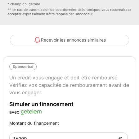
nos annonces contactez-nous pour plus d infos sur les
* champ obligatoire
caractéristiques du véhicule TRANSAKAUTO Réseau national
** en cas de transmission de coordonnées téléphoniques vous reconnaissez
accepter expressément d’être rappelé par l’annonceur.
Courtier Automobile pour les particuliers et professionnels
TRANSAKAUTO 101/111 RUE DE LA GARENNE 18230 SAINT
DOULCHARD
Recevoir les annonces similaires
Couleur
Vignette Crit’Air
NOIR
2
Sponsorisé
Un crédit vous engage et doit être remboursé.
Vérifiez vos capacités de remboursement avant de
vous engager.
Simuler un financement
avec
Montant du financement