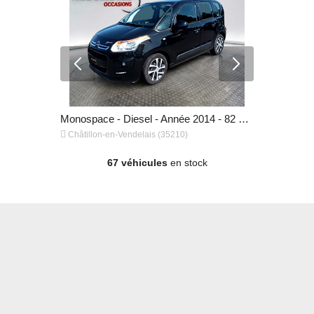
Monospace - Diesel - Année 2016 - 129 000 km, 11 500 €
Monospace - Diesel - Année 2014 - 82 100 km, 8 700 €


Châtillon-en-Vendelais (35210)
Châtillon-e
67 véhicules
en stock