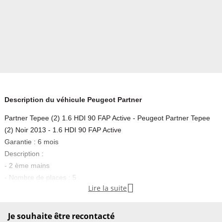
Description du véhicule Peugeot Partner
Partner Tepee (2) 1.6 HDI 90 FAP Active - Peugeot Partner Tepee
(2) Noir 2013 - 1.6 HDI 90 FAP Active
Garantie : 6 mois
Description :
- 2 ème mains
- Nombre de places : 5

Lire la suite
- Kilométrage : 145250 km
Equipements :
Je souhaite être recontacté