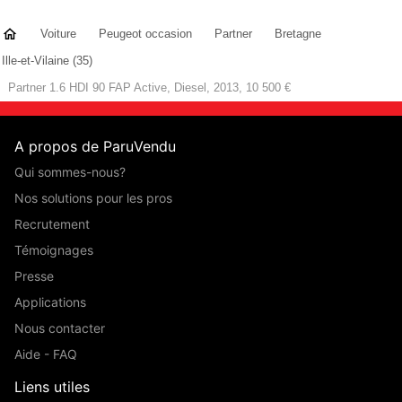
Voiture
Peugeot occasion
Partner
Bretagne
Ille-et-Vilaine (35)
Partner 1.6 HDI 90 FAP Active, Diesel, 2013, 10 500 €
A propos de ParuVendu
Qui sommes-nous?
Nos solutions pour les pros
Recrutement
Témoignages
Presse
Applications
Nous contacter
Aide - FAQ
Liens utiles