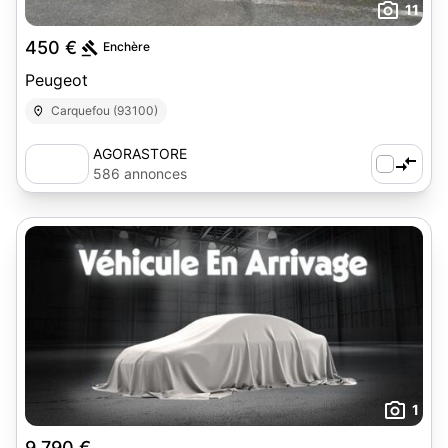
11
450 €
Enchère
Peugeot
Carquefou (93100)
AGORASTORE
586 annonces
1
9 790 €