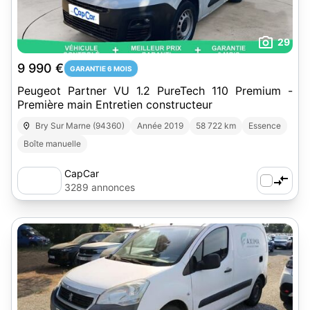
29
9 990 €
GARANTIE 6 MOIS
Peugeot Partner VU 1.2 PureTech 110 Premium -
Première main Entretien constructeur
Bry Sur Marne (94360)
Année 2019
58 722 km
Essence
Boîte manuelle
CapCar
3289 annonces