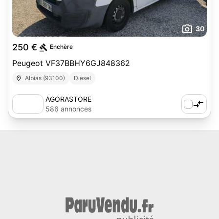
30
250 €
Enchère
Peugeot VF37BBHY6GJ848362
Albias (93100)
Diesel
AGORASTORE
586 annonces