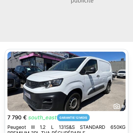
9
7 790 €
south_east
GARANTIE 12 MOIS
Peugeot III 1.2 L 131S&S STANDARD 650KG