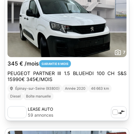
7
345 € /mois
GARANTIE 6 MOIS
PEUGEOT PARTNER III 1.5 BLUEHDI 100 CH S&S
15990€ 345€/MOIS
Épinay-sur-Seine (93800)
Année 2020
46 663 km
Diesel
Boîte manuelle
LEASE AUTO
59 annonces