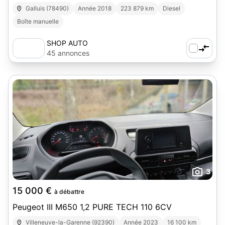
Galluis (78490)
Année 2018
223 879 km
Diesel
Boîte manuelle
SHOP AUTO
45 annonces
3
15 000 €
à débattre
Peugeot III M650 1,2 PURE TECH 110 6CV
Villeneuve-la-Garenne (92390)
Année 2023
16 100 km