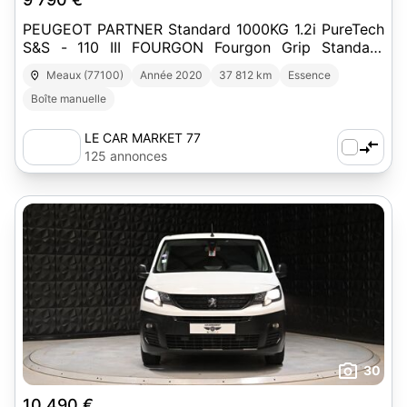
PEUGEOT PARTNER Standard 1000KG 1.2i PureTech
S&S - 110 III FOURGON Fourgon Grip Standard
PHASE 1
Meaux (77100)
Année 2020
37 812 km
Essence
Boîte manuelle
LE CAR MARKET 77
125 annonces
30
10 490 €