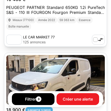
PEUGEOT PARTNER Standard 650KG 1.2i PureTech
S&S - 110 III FOURGON Fourgon Premium Standard
PHASE 1
Meaux (77100)
Année 2022
59 363 km
Essence
Boîte manuelle
LE CAR MARKET 77
125 annonces
Filtrer
Créer une alerte
3
16
18 900 €
GARANTIE 12 MOIS