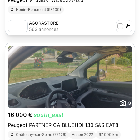
Peugeot VF3GBKFWC96277426
Hénin-Beaumont (93100)
AGORASTORE
563 annonces
3
16 000 €
south_east
Peugeot PARTNER CA BLUEHDI 130 S&S EAT8
Châtenay-sur-Seine (77126)
Année 2022
97 000 km