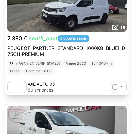
18
7 880 €
south_east
GARANTIE 3 MOIS
PEUGEOT PARTNER STANDARD 1000KG BLUEHDI
75CH PREMIUM
MAGNY EN VEXIN (95420)
Année 2020
154 046 km
Diesel
Boîte manuelle
AXE AUTO 95
50 annonces