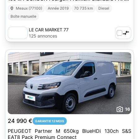
1
Meaux (77100)
Année 2019
70 735 km
Diesel
Boîte manuelle
LE CAR MARKET 77
125 annonces
16
24 990 €
GARANTIE 12 MOIS
PEUGEOT Partner M 650kg BlueHDi 130ch S&S
EAT8 Pack Premium Connect