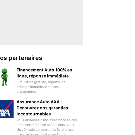
os partenaires
Financement Auto 100% en
ligne, réponse immédiate
Simulation gratuite, réponse de
principe immédiate et sans
engagement.
Assurance Auto AXA -
Découvrez nos garanties
incontournables
Vous disposez d'une assistance en cas
de panne même en bas de chez vous.
Un véhicule de courtoisie livré en cas
d'accrochage, où et quand vous