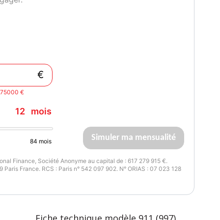
€
t 75000 €
12
mois
Simuler ma mensualité
84
mois
nal Finance, Société Anonyme au capital de : 617 279 915 €.
 Paris France. RCS : Paris n° 542 097 902. N° ORIAS : 07 023 128
Fiche technique modèle 911 (997)