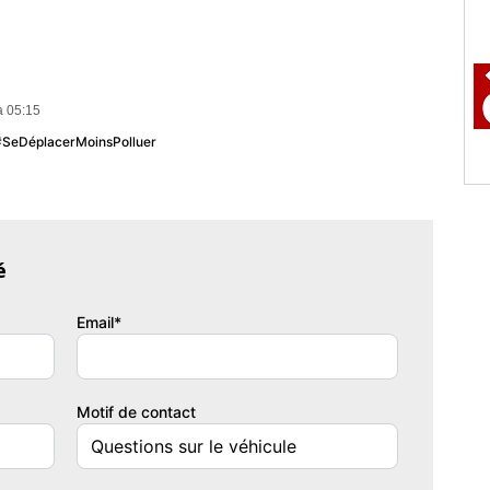
à 05:15
 #SeDéplacerMoinsPolluer
re
uleur intérieur
arron
é
Email*
Motif de contact