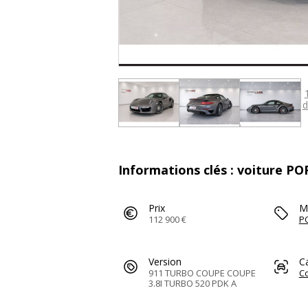
d
Informations clés : voiture 
Prix
M
112 900 €
P
Version
C
911 TURBO COUPE COUPE
C
3.8I TURBO 520 PDK A