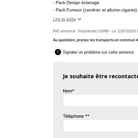
- Pack Design éclairage
- Pack Fumeur (cendrier et allume-cigares)
- Pack Sport Chrono

Lire la suite
- Régulateur de vitesse
Réf. annonce : ParuVendu 13086 - Le 11/07/2026 
- Sièges Chauffants
- Sièges Sport Plus (4 réglages électriques)
Au quotidien, prenez les transports en commun
- Toit coulissant/relevable électrique en ver

Signaler un problème sur cette annonce
Couleur
Co
Gris Foncé
M
Je souhaite être recontact
Nom*
Téléphone **