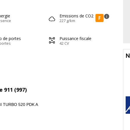
nergie
Emissions de CO2
info
F
ssence
227 g/km
b de portes
Puissance fiscale
portes
42 CV
N
e 911 (997)
I TURBO 520 PDK A