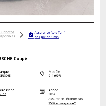

19 photos
Assurance Auto Tarif

isponibles
en ligne en 1 min
PORSCHE Coupé
arque
Modèle
ORSCHE
911 (997)
arrosserie
Année
oupé
2014
Assurance : économisez
357€ en moyenne*