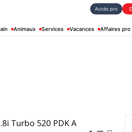
Accès pro
ain
Animaux
Services
Vacances
Affaires pro
.8i Turbo 520 PDK A