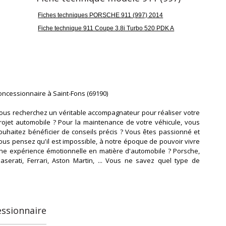
Fiches techniques PORSCHE 911 (997) 2014
Fiche technique 911 Coupe 3.8i Turbo 520 PDK A
oncessionnaire à Saint-Fons (69190)
ous recherchez un véritable accompagnateur pour réaliser votre
rojet automobile ? Pour la maintenance de votre véhicule, vous
ouhaitez bénéficier de conseils précis ? Vous êtes passionné et
ous pensez qu'il est impossible, à notre époque de pouvoir vivre
ne expérience émotionnelle en matière d'automobile ? Porsche,
aserati, Ferrari, Aston Martin, ... Vous ne savez quel type de
odèle choisir ? Pour toutes ces raisons, un lieu unique existe,
ienvenue dans votre espace Symbol Cars by Delorme.
ymbol Cars vous offre un espace où il est agréable de se
encontrer, ou se ret
essionnaire