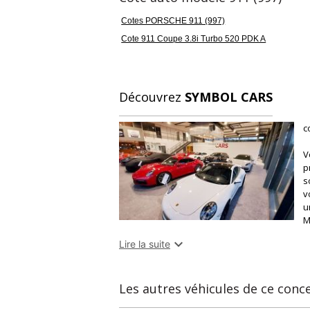
Cotes PORSCHE 911 (997)
Cote 911 Coupe 3.8i Turbo 520 PDK A
Découvrez
SYMBOL CARS
c
V
p
s
v
u
M
m

Lire la suite
b
S
r
Les autres véhicules de ce conc