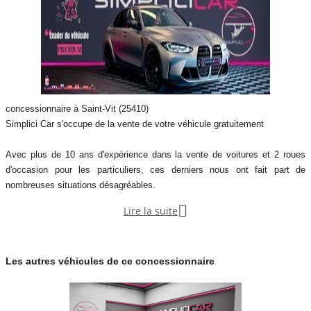
Possibilité de financement pour l’acheteur
Diffusion maximale sur les plus grands sites
Contactez-nous dès aujourd’hui et vendez sereinement, rapidement
et au meilleur prix.
Couleur
Puissance réelle
concessionnaire à Saint-Vit (25410)
autre
450
Simplici Car s'occupe de la vente de votre véhicule gratuitement
Avec plus de 10 ans d'expérience dans la vente de voitures et 2 roues
Garantie mécanique
12 mois
d'occasion pour les particuliers, ces derniers nous ont fait part de
nombreuses situations désagréables.

Lire la suite
En essayant de le faire par soi-même, vous pouvez rencontrer un certain
nombre de problèmes et les arnaques sont malheureusement fréquentes.
(Appels frauduleux, SMS a répétition, faux achats, etc...)
Les autres véhicules de ce concessionnaire
Pour éviter l'ensemble de ces soucis, SImplici Car a décidé de créer un
concept unique et innovant pour vendre les voitures et les motos
d'occasion d