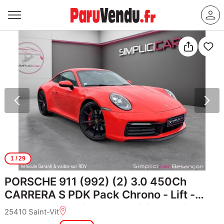
1
/ 29
PORSCHE 911 (992) (2) 3.0 450Ch
CARRERA S PDK Pack Chrono - Lift -
Echappement Sport - PDCC - PDLS -
25410 Saint-Vit
Sièges 18 positions