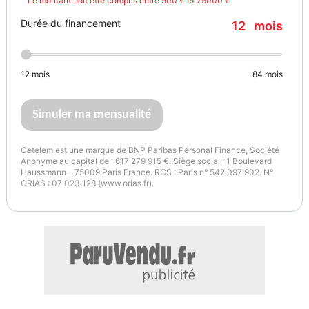
Le montant doit être compris entre 500 € et 75000 €
Suspensions réglables
> Aide à la conduite
Durée du financement
12
mois
Alerte + maintien actif dans la voie - Line Assist +
Boîte automatique
Direction assistée
Limiteur de vitesse
12
mois
84
mois
Modes de conduite : sport / confort / eco
Reconnaissance des panneaux de signalisation
Simuler ma mensualité
Régulateur de vitesse
Régulateur de vitesse adaptatif - ACC
Cetelem est une marque de BNP Paribas Personal Finance, Société
Park Assist
Radar de stationnement arrière
Anonyme au capital de : 617 279 915 €. Siège social : 1 Boulevard
Haussmann - 75009 Paris France. RCS : Paris n° 542 097 902. N°
Radar de stationnement avant
ABS
Aide au démarrage en côte
ORIAS : 07 023 128 (www.orias.fr).
Airbags
écrou antivol
ESP
Surveillance pression pneus (TPMS)
Verrouillage centralisé
Verrouillage centralisé télécommandé
> Sport
Châssis sport
Drive Mode
Pack Sport Chrono (Porsche)
Porsche Dynamic Chassis Control (PDCC)
Suspension pilotée
Système de levage avant (lift)
Disques perforés & ventilés en acier
Étriers de frein colorés
Échappements noir