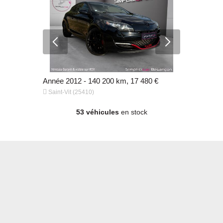
80 €
Année 2012 - 140 200 km, 17 480 €
Année 2003


Saint-Vit (25410)
Saint-Vit (
53 véhicules
en stock
480 €