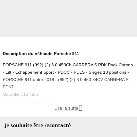
Description du véhicule Porsche 911
PORSCHE 911 (992) (2) 3.0 450Ch CARRERA S PDK Pack Chrono
- Lift - Echappement Sport - PDCC - PDLS - Sièges 18 positions -
PORSCHE 911 autre 2019 - (992) (2) 3.0 450 34CV CARRERA S
PDK7
Garantie : 12 mois
-----------------------------------------------------
Nous sommes Simplicicar

Lire la suite
Le 1er réseau de vente de véhicules neufs et d’occasion en dépôt-
vente, présent partout en France, DOM-TOM et Belgique.
Je souhaite être recontacté
Simplicicar
Saint Vit
vous présente cette
PORSCHE 911
,