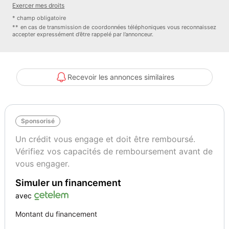
Exercer mes droits
panneaux de signalisation)
* champ obligatoire
Système d'assistance au conducteur : Assistant de changement de
** en cas de transmission de coordonnées téléphoniques vous reconnaissez
accepter expressément d’être rappelé par l’annonceur.
voie
tapis de sol
Régulateur de vitesse avec contrôle de distance
Intérieur : aluminium brossé
Recevoir les annonces similaires
Réservoir de carburant : 90 litres
Jantes en alliage avant/arrière : 9,5x21 / 11x21 (jante RS Spyder
Design)
Sponsorisé
Volant chauffant (AV supplémentaire pour le volant)
Suspension pneumatique à commande électronique (Porsche
Un crédit vous engage et doit être remboursé.
Active Suspension Management (PASM))
Vérifiez vos capacités de remboursement avant de
Phares Matrix LED avec système d'éclairage dynamique Porsche
vous engager.
Dynamic Light System Plus (PDLS+)
Simuler un financement
Toit ouvrant panoramique coulissant en deux parties, électrique à
l'avant
avec
Réception radio numérique (DAB+)
Montant du financement
Enjoliveurs de roue avec écusson Porsche coloré