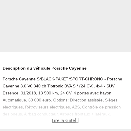
Description du véhicule Porsche Cayenne
Porsche Cayenne S*BLACK-PAKET*SPORT-CHRONO - Porsche
Cayenne 3.0 V6 340 ch Tiptronic BVA S * (24 CV), 4x4 - SUV,
Essence, 01/2018, 13 500 km, 24 CV, 4 portes avec hayon,
Automatique, 69 000 euro. Options: Direction assistée, Sièges
électriques, Rétroviseurs électriques, ABS, Contrôle de pression
des pneus, Airbag conducteur, Airbags frontaux + latéraux,

Lire la suite
Régulateur de vitesse, 1.
D'occasion