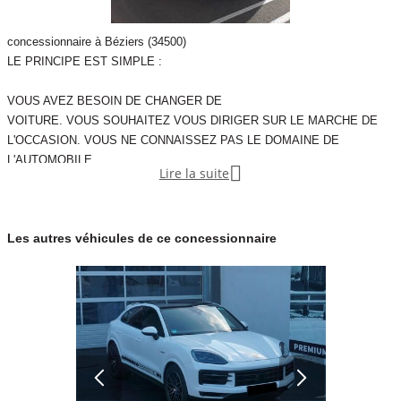
Pré-installation pour téléphone mobile avec interface Bluetooth
Couleur
Vignette Crit’Air
concessionnaire à Béziers (34500)
Blanc
1
LE PRINCIPE EST SIMPLE :
VOUS AVEZ BESOIN DE CHANGER DE
Garantie mécanique
VOITURE. VOUS SOUHAITEZ VOUS DIRIGER SUR LE MARCHE DE
12 mois
L'OCCASION. VOUS NE CONNAISSEZ PAS LE DOMAINE DE
L'AUTOMOBILE.

Lire la suite
VOUS N'AVEZ NI L'ENVIE, NI LE TEMPS DE VOUS LANCER DANS
DES
Les autres véhicules de ce concessionnaire
PROSPECTIONS. VOUS CRAIGNEZ DE MANQUER D'ARGUMENTS
FACE A UN
VENDEUR TRÈS OFFENSIF.
VOUS POUVEZ FAIRE APPEL A NOUS, CONSULTANT EN ACHAT
AUTOMOBILE.
NOUS POUVONS GARANTIR VOTRE NOUVELLE VOITURE
D'OCCASION,