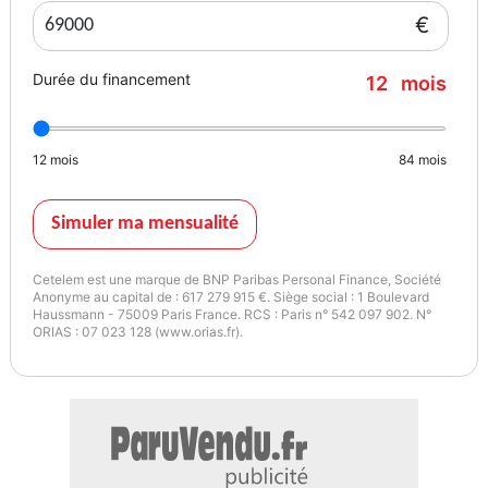
Airbag latéral arrière
€
Direction assistée plus (dépendante de la vitesse)
Sièges chauffants à l'avant et à l'arrière
Durée du financement
12
mois
Pack Sport Chrono (Systèmes d'assistance à la conduite : contrôle
intelligent de l'accélération (Launch Control), Systèmes d'assistance
à la conduite : sélection du profil de conduite)
12
mois
84
mois
Système de suivi des véhicules Plus (PVTS Plus)
Vitres arrière teintées (vitrage intimité) comprenant un vitrage
isolant thermique et acoustique
Simuler ma mensualité
Direction à quatre roues
Équipement standard
Cetelem est une marque de BNP Paribas Personal Finance, Société
L'airbag passager peut être désactivé.
Anonyme au capital de : 617 279 915 €. Siège social : 1 Boulevard
Haussmann - 75009 Paris France. RCS : Paris n° 542 097 902. N°
Airbag côté conducteur/passager
ORIAS : 07 023 128 (www.orias.fr).
Capot actif
programme de stabilisation des remorques
Préparation pour attelage
Système de freinage antiblocage (ABS)
Système antipatinage (ASR)
Type de transmission : Transmission intégrale