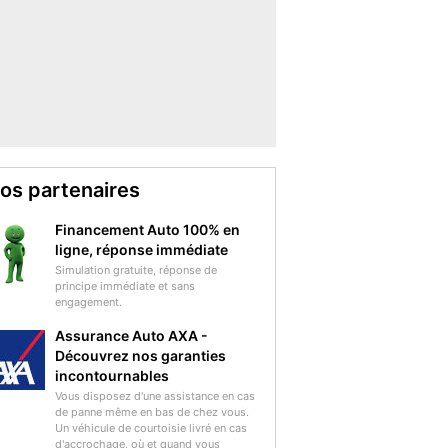
os partenaires
Financement Auto 100% en
ligne, réponse immédiate
Simulation gratuite, réponse de
principe immédiate et sans
engagement.
Assurance Auto AXA -
Découvrez nos garanties
incontournables
Vous disposez d'une assistance en cas
de panne même en bas de chez vous.
Un véhicule de courtoisie livré en cas
d'accrochage, où et quand vous