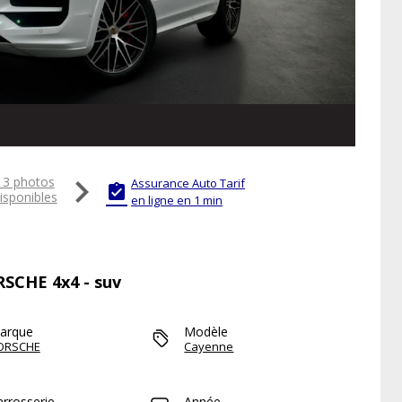

13 photos
Assurance Auto Tarif

isponibles
en ligne en 1 min
RSCHE 4x4 - suv
arque
Modèle
ORSCHE
Cayenne
arrosserie
Année