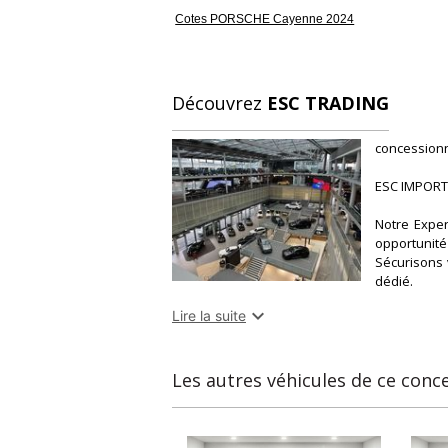
Cotes PORSCHE Cayenne 2024
Découvrez
ESC TRADING
concessionna
ESC IMPORT
Notre Exper
opportuni
Sécurisons 
dédié.

Lire la suite
TRANSPARENT
MAITRISÉ : 
SÉCURISÉ : 
RAPIDITÉ : 2
Les autres véhicules de ce conc
FACILITÉ : D
Tél : 03.20.5