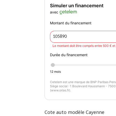
Couleur
G
Blanc
12
Simuler un financement
avec
Montant du financement
Le montant doit être compris entre 500 € e
Durée du financement
12
mois
Cetelem est une marque de BNP Paribas Perso
Siège social : 1 Boulevard Haussmann - 75009
(www.orias.fr).
Cote auto modèle Cayenne