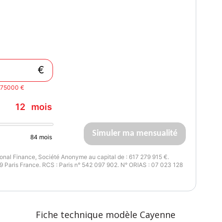
arantie mécanique
 mois
€
t 75000 €
12
mois
Simuler ma mensualité
84
mois
nal Finance, Société Anonyme au capital de : 617 279 915 €.
 Paris France. RCS : Paris n° 542 097 902. N° ORIAS : 07 023 128
Fiche technique modèle Cayenne