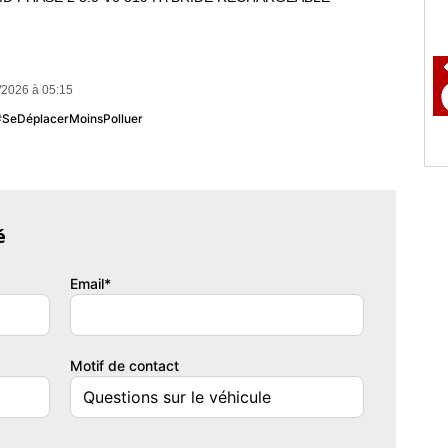
/2026 à 05:15
0° Surround View
 #SeDéplacerMoinsPolluer
to
é
Email*
ions + Palettes
uffants
Motif de contact