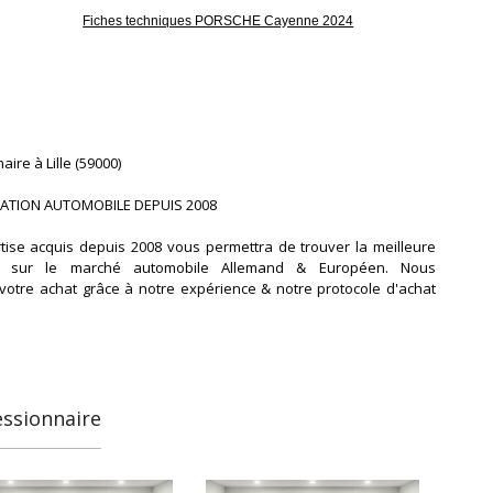
Fiches techniques PORSCHE Cayenne 2024
ire à Lille (59000)
ATION AUTOMOBILE DEPUIS 2008
tise acquis depuis 2008 vous permettra de trouver la meilleure
té sur le marché automobile Allemand & Européen. Nous
votre achat grâce à notre expérience & notre protocole d'achat
 : Vous Choisissez votre Voiture.
Parfaite Connaissance du Marché Allemand.
Déplacement en Allemagne pour Validation.
 Semaines pour Obtenir votre Voiture.
essionnaire
émarches Administratives Incluse.
2.45.11