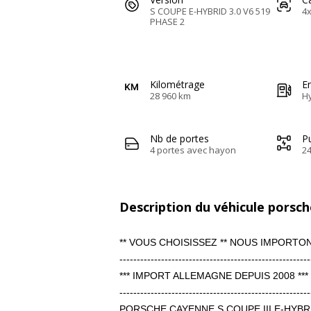
S COUPE E-HYBRID 3.0 V6 519
4x
PHASE 2
Kilométrage
E
28 960 km
H
Nb de portes
Pu
4 portes avec hayon
24
Description du véhicule porsc
** VOUS CHOISISSEZ ** NOUS IMPORTON
-------------------------------------------------------
*** IMPORT ALLEMAGNE DEPUIS 2008 ***
-------------------------------------------------------
PORSCHE CAYENNE S COUPE III E-HYBR