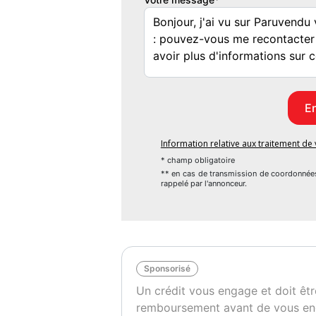
PASM - Suspension Adaptative
Pack Sport Design
Echappement Sport
Toit Vitré Panoramique
Feux HD Matrix Led PDLS+
Jantes 21 RS Spyder
*
1e Main
Garantie PORSCHE APPROVED 12 Mois
Information relative aux traitement d
-------------------------------------------------------
* champ obligatoire
Prix : 105.890€ Inclus Honoraires :
** en cas de transmission de coordonnée
rappelé par l'annonceur.
Livraison Lille + Pack Administratif + Plaq
+ Démarches Administratives Quitus Fiscal &
*
Livraison à domicile sur toute la France e
CG Définitive en supplément - Prévoir Malu
Sponsorisé
*
Un crédit vous engage et doit êtr
Disponible sur Commande - Livraison sous 
remboursement avant de vous en