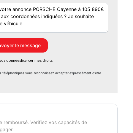
e vos données
Exercer mes droits
---------------------
s téléphoniques vous reconnaissez accepter expressément d'être
ues WW Provisoire
 Carte Grise Définitive
n supplément
s Ecologique : 0€
e remboursé. Vérifiez vos capacités de
15 jours
gager.