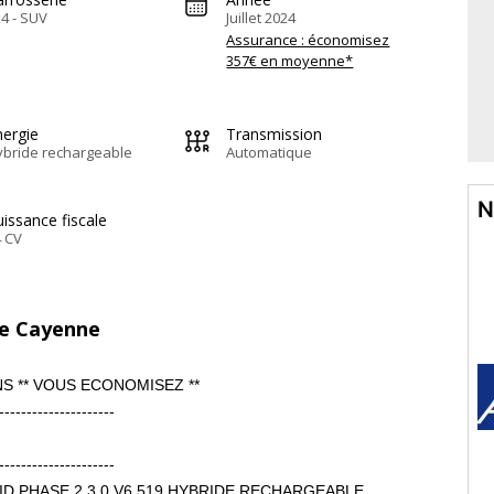
4 - SUV
Juillet 2024
Assurance : économisez
357€ en moyenne*
nergie
Transmission
ybride rechargeable
Automatique
N
issance fiscale
 CV
he Cayenne
S ** VOUS ECONOMISEZ **
---------------------
---------------------
ID PHASE 2 3.0 V6 519 HYBRIDE RECHARGEABLE