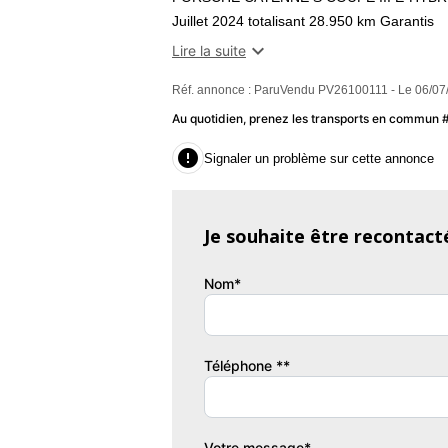
Juillet 2024 totalisant 28.950 km Garantis
Ext : Blanc

Lire la suite
Int : Cuir Etendu Noir
Réf. annonce : ParuVendu PV26100111 - Le 06/07
*
Radar Recul Avant et Arrière + Caméra 36
Au quotidien, prenez les transports en commun
Bluetooth

Signaler un problème sur cette annonce
GPS PCM
Connect + - APPLE Car Play / ANDROID Au
Systeme Audio BOSE
Je souhaite être recontact
Head Up Display
Climatisation Automatique
Nom*
Volant Sport GT Racetex Carbone Multifonct
Sièges Conforts Electriques à Mémoire Cha
Hayon Electrique
KeyLess Entry
Téléphone **
Soft-Close
Régulateur Vitesse Adaptatif Innodrive
Suspension Pneumatique
Votre message*