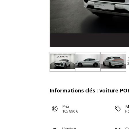
d
Informations clés : voiture PO
Prix
M
105 890 €
P
Version
C