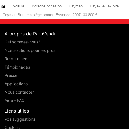
Voiture
Porsche occasion
Cayman
Pays-De-La-Loire
Cayman Bt meca siège sports, Essence, 2007, 33 800 €
A propos de ParuVendu
Qui sommes-nous?
Nos solutions pour les pros
Recrutement
Témoignages
Presse
Applications
Nous contacter
Aide - FAQ
Liens utiles
Vos suggestions
Cookies