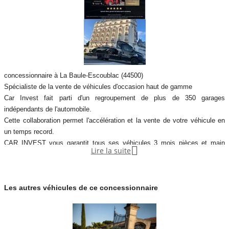
concessionnaire à La Baule-Escoublac (44500)
Spécialiste de la vente de véhicules d'occasion haut de gamme
Car Invest fait parti d'un regroupement de plus de 350 garages
indépendants de l'automobile.
Cette collaboration permet l'accélération et la vente de votre véhicule en
un temps record.
CAR INVEST vous garantit tous ses véhicules 3 mois pièces et main

Lire la suite
d’œuvre avec possibilité d'extension de 6, à 12/mois (sur demande)
Les garanties fonctionnent en kilométrage illimité et dans tous les garages
de la marque.
Les autres véhicules de ce concessionnaire
ACCÉLÉREZ VOTRE VITESSE DE VENTE !
GRACE A NOS SOLUTIONS DE DIGITALISATION 360° ET DE
DIFFUSION POUR V.O
L