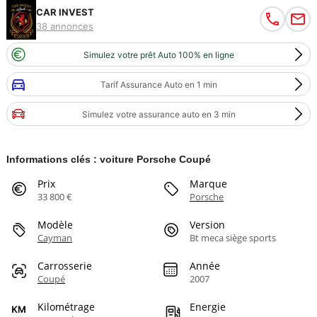
CAR INVEST
38 annonces
Simulez votre prêt Auto 100% en ligne
Tarif Assurance Auto en 1 min
Simulez votre assurance auto en 3 min
Informations clés : voiture Porsche Coupé
Prix
Marque
33 800 €
Porsche
Modèle
Version
Cayman
Bt meca siège sports
Carrosserie
Année
Coupé
2007
Kilométrage
Energie