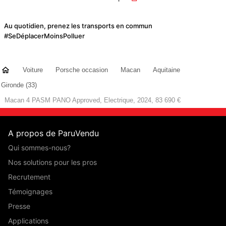
Au quotidien, prenez les transports en commun
#SeDéplacerMoinsPolluer
Voiture
Porsche occasion
Macan
Aquitaine
Gironde (33)
Macan 4 PASM PANO Approved, Electrique, 2024, 83 690 €
A propos de ParuVendu
Qui sommes-nous?
Nos solutions pour les pros
Recrutement
Témoignages
Presse
Applications