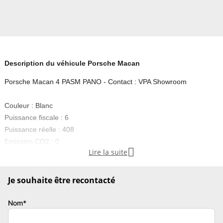
Description du véhicule Porsche Macan
Porsche Macan 4 PASM PANO - Contact : VPA Showroom
Couleur : Blanc
Puissance fiscale : 6
Puissance réelle : 408
Emission CO2 : 0

Lire la suite
Première main
, contactez-nous .......................... INFORMATIONS........................
Je souhaite être recontacté
Description de votre véhicule
Nom*
Nous vous présentons un Porsche 100% Electriquel importé