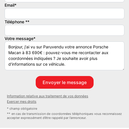
d'Allemagne, offrant une combinaison de performance et de luxe
Email*
avec ses équipements haut de gamme et sa motorisation avancée.
Ce modèle est doté d'options impressionnantes qui assurent
Téléphone **
confort, sécurité et une expérience de conduite supérieure.
Votre message*
Informations techniques
Motorisation : Electrique
Transmission : 4x4 avec Porsche Active Suspension Management
(PASM)
avec toit panoramique
Information relative aux traitement de vos données
Exercer mes droits
Intérieur : Sièges réglables électriquement avec mémoire,
* champ obligatoire
chauffage intégré
** en cas de transmission de coordonnées téléphoniques vous reconnaissez
accepter expressément d’être rappelé par l’annonceur.
Équipements principaux