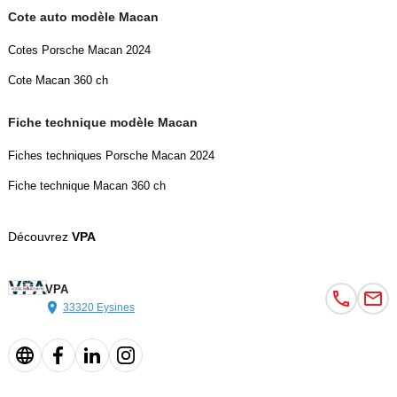
Cote auto modèle Macan
Disponibilité et livraison
Cotes Porsche Macan 2024
Disponibilité : Immédiate
Cote Macan 360 ch
Importation : Allemagne
Fiche technique modèle Macan
Frais de livraison :
Fiches techniques Porsche Macan 2024
Fiche technique Macan 360 ch
Parc de stockage : 990 euro
Découvrez
VPA
Livraison à domicile en France : 1 200 euro
Livraison express 48h/72h : Sur devis
VPA
33320 Eysines
Frais et services
Frais d'agence : 1990 comprenant :