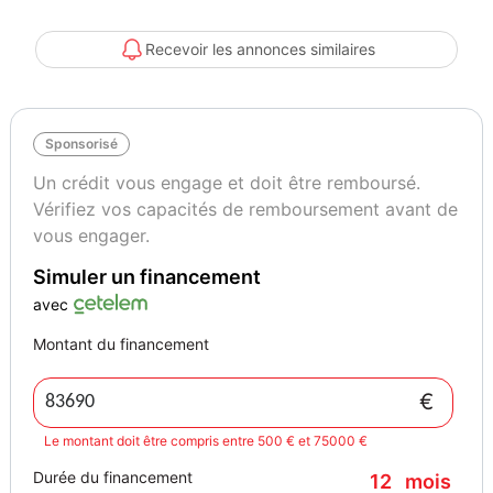
Technologie : Écran tactile, Cockpit numérique, Système GPS,
Recevoir les annonces similaires
Intégration Apple CarPlay et Android Auto, Système de sonorisation
haut de gamme, Streaming musical intégré
Sponsorisé
Confort : Climatisation automatique bizone, Chauffage auxiliaire,
Sièges chauffants, Chargement par induction pour smartphones,
Un crédit vous engage et doit être remboursé.
Accoudoir, Régulateur de vitesse adaptatif, Volant chauffant
Vérifiez vos capacités de remboursement avant de
vous engager.
Sécurité : Airbags frontaux et latéraux, Assistance au freinage
Simuler un financement
d'urgence, Assistance de démarrage en côte, Système d'assistance
aux angles morts, Système d'alarme, Système de reconnaissance
avec
des panneaux de signalisation, ESP, ABS
Montant du financement
Design : Jantes alliage, Feux LED, Phare antibrouillard, Vitres
€
teintées, Toit ouvrant panoramique, Rétroviseurs extérieurs
électriques et anti-éblouissement
Le montant doit être compris entre 500 € et 75000 €
Durée du financement
12
mois
Autres fonctionnalités : Système d'appel d'urgence, Kit mains libres,