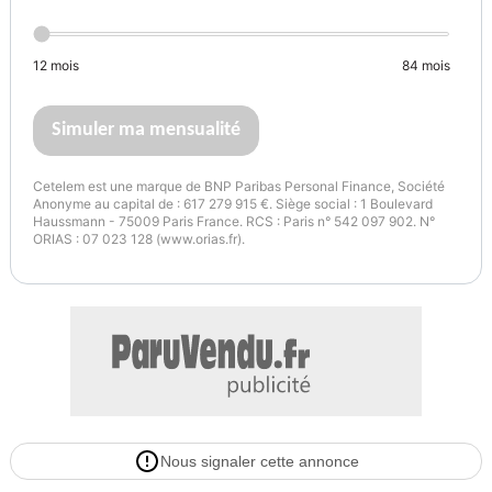
Port USB, Système antipatinage, Fermeture centralisée
12
mois
84
mois
Options supplémentaires :
Toit ouvrant panoramique
Simuler ma mensualité
Porsche Active Suspension Management (PASM) : Suspension
Cetelem est une marque de BNP Paribas Personal Finance, Société
Anonyme au capital de : 617 279 915 €. Siège social : 1 Boulevard
adaptative
Haussmann - 75009 Paris France. RCS : Paris n° 542 097 902. N°
ORIAS : 07 023 128 (www.orias.fr).
Porsche Electric Sport Sound : Son sport électronique
Vitres teintées pour plus d'intimité
Régulateur de vitesse adaptatif
ISOFIX/I-Size : Fixations pour sièges enfants sur le siège passager
Nous signaler cette annonce
Rétroviseurs intérieur et extérieur anti-éblouissement