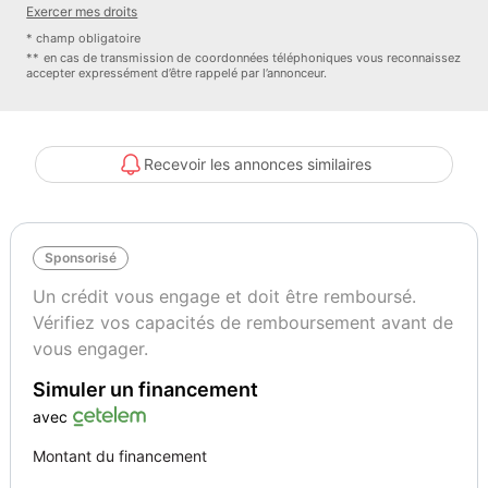
Exercer mes droits
* champ obligatoire
** en cas de transmission de coordonnées téléphoniques vous reconnaissez
accepter expressément d’être rappelé par l’annonceur.
N hésitez pas à nous contacter pour plus d informations
______________________________________________________
VENTE / ACHAT / REPRISE / DEPOT VENTE
Recevoir les annonces similaires
Options :
Sponsorisé
Sièges chauffants à l'avant
Accoudoir arrière central avec 2 porte-gobelets intégrés
Un crédit vous engage et doit être remboursé.
Accoudoir de la console centrale relevable et réglable longitudinalem
Vérifiez vos capacités de remboursement avant de
Airbags grand volume pour le conducteur et le passager
vous engager.
Airbags latéraux avant intégrés aux sièges
Simuler un financement
Allumage automatique des feux en cas d'ouverture/fermeture du véhi
Antenne intégrées dédiées à la radio, la navigation, le téléphone et l
avec
Avertissement de dépassement de vitesse
Montant du financement
Boîte Porsche Doppelkupplung (PDK) à 7 rapports, avec modes manuel