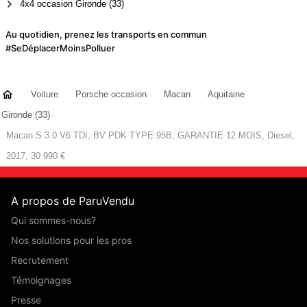
4x4 occasion Gironde (33)
Au quotidien, prenez les transports en commun
#SeDéplacerMoinsPolluer
Voiture
Porsche occasion
Macan
Aquitaine
Gironde (33)
Macan S 3.0 V6 TDI, BV PDK TYPE 95B, GARANTIE 12 MOIS, Diesel,
2017, 30 990 €
A propos de ParuVendu
Qui sommes-nous?
Nos solutions pour les pros
Recrutement
Témoignages
Presse