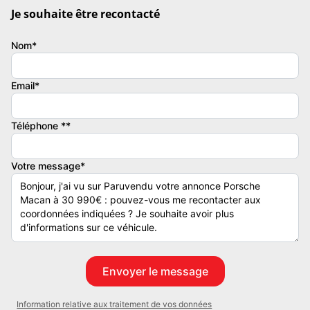
Je souhaite être recontacté
- Extension de garantie possible jusqu à 60 mois
Nom*
- Livraison possible dans toute la France à votre domicile ou votre bu
Email*
- Prix hors packs de mise à la route (Bronze, Argent et Gold) et carte 
Téléphone **
Votre message*
Véhicule visible uniquement sur rendez vous :
Captain Cars
17 Bis route de lalande
33450 MONTUSSAN
Information relative aux traitement de vos données