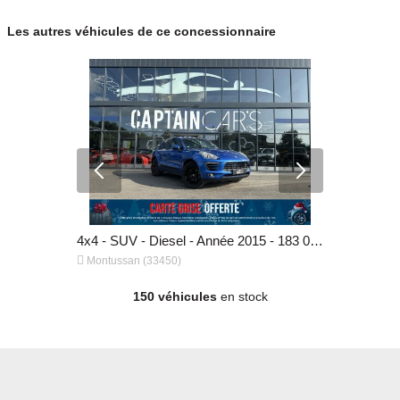
C'est en comprenant vos attentes que nous pouvons mieux vous guider
Les autres véhicules de ce concessionnaire
vers le véhicule parfait.
Accompagner : Nav
4x4 - SUV - Diesel - Année 2020 - 163 000 km, 21 490 €
4x4 - SUV - Diesel - Année 2015 - 183 000 km, 26 990 €


Montussan (33450)
Montussan 
150 véhicules
en stock