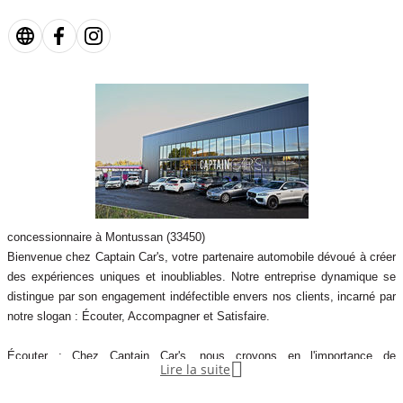
concessionnaire à Montussan (33450)
Bienvenue chez Captain Car's, votre partenaire automobile dévoué à créer
des expériences uniques et inoubliables. Notre entreprise dynamique se
distingue par son engagement indéfectible envers nos clients, incarné par
notre slogan : Écouter, Accompagner et Satisfaire.
Écouter : Chez Captain Car's, nous croyons en l'importance de

Lire la suite
comprendre vos besoins et vos aspirations. Nous écoutons attentivement
vos préférences, vos exigences spécifiques et vos rêves automobiles.