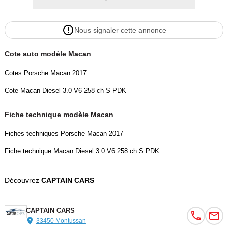
Lunette arrière dégivrante
Ordinateur de bord
Nous signaler cette annonce
Parechoc avant avec entrées d'air intégrées
Patères intégrés sur les piliers B côté conducteur et passager
Cote auto modèle Macan
Poignées de porte peintes dans la couleur de la carrosserie
Régulateur de vitesse
Cotes Porsche Macan 2017
Siège conducteur réglable éléctriquement dans 8 directions, siège a
Cote Macan Diesel 3.0 V6 258 ch S PDK
manuellement dans 6 directions
Sièges confort
Fiche technique modèle Macan
Touche SPORT
Troisième feu stop (DEL), intégré au becquet arrière
Fiches techniques Porsche Macan 2017
Vitres teintées à isolation thermique avec pare-brise teinté dégradé g
Fiche technique Macan Diesel 3.0 V6 258 ch S PDK
Couleur
Puissance réelle
NOIR
258
Découvrez
CAPTAIN CARS
Garantie mécanique
CAPTAIN CARS
12 mois
33450 Montussan