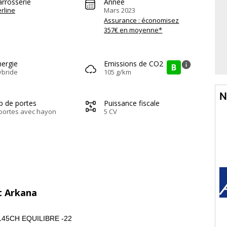
arrosserie
Année
rline
Mars 2023
Assurance : économisez
357€ en moyenne*
nergie
Emissions de CO2
info
B
ybride
105 g/km
N
b de portes
Puissance fiscale
portes avec hayon
5 CV
t Arkana
145CH EQUILIBRE -22