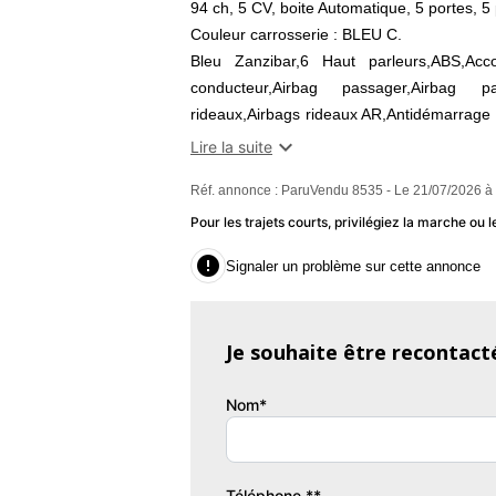
94 ch, 5 CV, boite Automatique, 5 portes, 5
Couleur carrosserie : BLEU C.
Bleu Zanzibar,6 Haut parleurs,ABS,Acco
conducteur,Airbag passager,Airbag p
rideaux,Airbags rideaux AR,Antidémarrage 
conducteur réglable hauteur,Appui-tête p

Lire la suite
portes avant,Banquette 1/3-2/3,Banquette 
Réf. annonce : ParuVendu 8535 - Le 21/07/2026 à
fermée,Boucliers AV et AR couleur ca
pluie,Ceintures avant ajustables en h
Pour les trajets courts, privilégiez la marche o
système audio au volant,Compte tours,Con

Signaler un problème sur cette annonce
sous-gonflage,EBD,Ecran multifonction
particules,Filtre à Pollen,Fixation Isofix s
MP3,Freinage automatique d'urgence,Indicat
Je souhaite être recontact
Garantie : 6 MOIS OU 5000 KM (MBP)
Couleur
Pu
Nom*
BLEU C
9
Garantie mécanique
Téléphone **