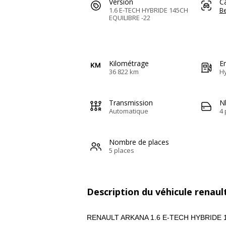
Version
C
1.6 E-TECH HYBRIDE 145CH
Be
EQUILIBRE -22
Kilométrage
E
36 822 km
H
Transmission
N
Automatique
4 
Nombre de places
5 places
Description du véhicule renaul
RENAULT ARKANA 1.6 E-TECH HYBRIDE 