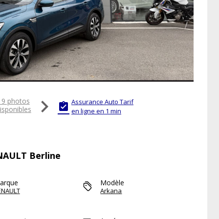

19 photos
Assurance Auto Tarif

isponibles
en ligne en 1 min
ENAULT Berline
arque
Modèle
ENAULT
Arkana