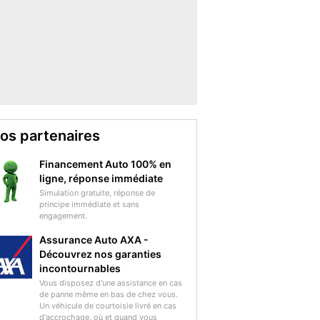
os partenaires
Financement Auto 100% en
ligne, réponse immédiate
Simulation gratuite, réponse de
principe immédiate et sans
engagement.
Assurance Auto AXA -
Découvrez nos garanties
incontournables
Vous disposez d'une assistance en cas
de panne même en bas de chez vous.
Un véhicule de courtoisie livré en cas
d'accrochage, où et quand vous