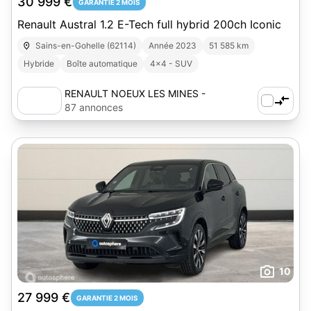
30 999 €
GARANTIE 2 MOIS
Renault Austral 1.2 E-Tech full hybrid 200ch Iconic
Sains-en-Gohelle (62114)
Année 2023
51 585 km
Hybride
Boîte automatique
4x4 - SUV
RENAULT NOEUX LES MINES -
AUTOSPHERE
87 annonces
10
27 999 €
GARANTIE 2 MOIS