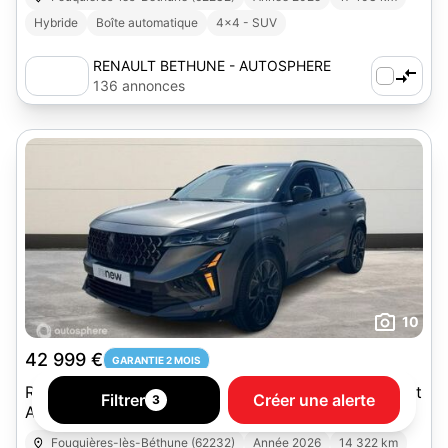
Hybride
Boîte automatique
4x4 - SUV
RENAULT BETHUNE - AUTOSPHERE
136 annonces
10
42 999 €
GARANTIE 2 MOIS
Renault Austral 1.2 E-Tech full hybrid 200ch esprit
Filtrer
Créer une alerte
3
Alpine - 25
Fouquières-lès-Béthune (62232)
Année 2026
14 322 km