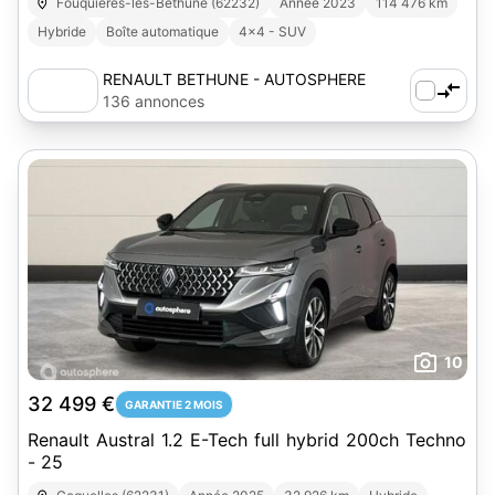
Fouquières-lès-Béthune (62232)
Année 2023
114 476 km
Hybride
Boîte automatique
4x4 - SUV
RENAULT BETHUNE - AUTOSPHERE
136 annonces
10
32 499 €
GARANTIE 2 MOIS
Renault Austral 1.2 E-Tech full hybrid 200ch Techno
- 25