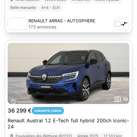
Boîte manuelle
4x4 - SUV
RENAULT ARRAS - AUTOSPHERE
173 annonces
10
36 299 €
GARANTIE 2 MOIS
Renault Austral 1.2 E-Tech full hybrid 200ch Iconic-
24
Fouquières-lès-Béthune (62232)
Année 2025
17 103 km