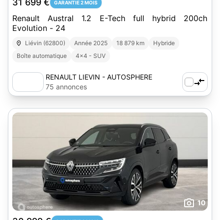
31 699 €
GARANTIE 2 MOIS
Renault Austral 1.2 E-Tech full hybrid 200ch
Evolution - 24
Liévin (62800)
Année 2025
18 879 km
Hybride
Boîte automatique
4x4 - SUV
RENAULT LIEVIN - AUTOSPHERE
75 annonces
10