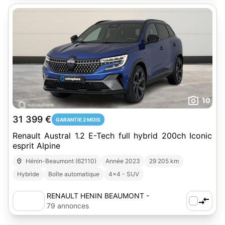
10
31 399 €
GARANTIE 2 MOIS
Renault Austral 1.2 E-Tech full hybrid 200ch Iconic
esprit Alpine
Hénin-Beaumont (62110)
Année 2023
29 205 km
Hybride
Boîte automatique
4x4 - SUV
RENAULT HENIN BEAUMONT -
AUTOSPHERE
79 annonces