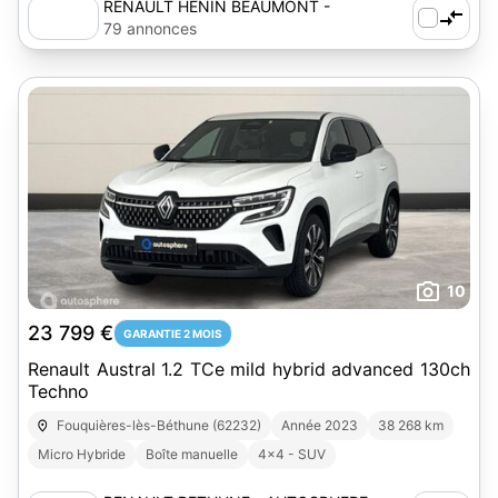
RENAULT HENIN BEAUMONT -
AUTOSPHERE
79 annonces
10
23 799 €
GARANTIE 2 MOIS
Renault Austral 1.2 TCe mild hybrid advanced 130ch
Techno
Fouquières-lès-Béthune (62232)
Année 2023
38 268 km
Micro Hybride
Boîte manuelle
4x4 - SUV