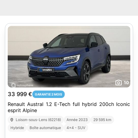
10
33 999 €
GARANTIE 2 MOIS
Renault Austral 1.2 E-Tech full hybrid 200ch Iconic
esprit Alpine
Loison-sous-Lens (62218)
Année 2023
29 595 km
Hybride
Boîte automatique
4x4 - SUV