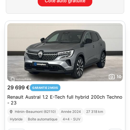
Cote auto gratuite
10
29 699 €
GARANTIE 2 MOIS
Renault Austral 1.2 E-Tech full hybrid 200ch Techno
- 23
Hénin-Beaumont (62110)
Année 2024
27 318 km
Hybride
Boîte automatique
4x4 - SUV