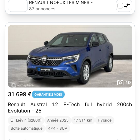
RENAULT NOEUX LES MINES -
AUTOSPHERE
87 annonces
10
31 699 €
GARANTIE 2 MOIS
Renault Austral 1.2 E-Tech full hybrid 200ch
Evolution - 25
Liévin (62800)
Année 2025
17 314 km
Hybride
Boîte automatique
4x4 - SUV