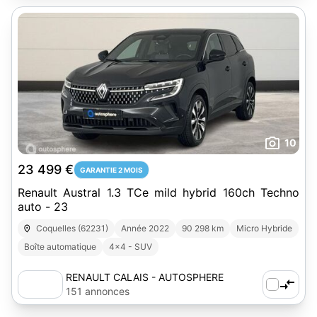
10
23 499 €
GARANTIE 2 MOIS
Renault Austral 1.3 TCe mild hybrid 160ch Techno
auto - 23
Coquelles (62231)
Année 2022
90 298 km
Micro Hybride
Boîte automatique
4x4 - SUV
RENAULT CALAIS - AUTOSPHERE
151 annonces