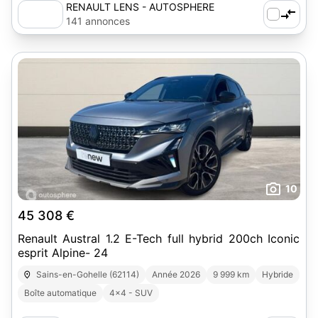
RENAULT LENS - AUTOSPHERE
141 annonces
10
45 308 €
Renault Austral 1.2 E-Tech full hybrid 200ch Iconic
esprit Alpine- 24
Sains-en-Gohelle (62114)
Année 2026
9 999 km
Hybride
Boîte automatique
4x4 - SUV