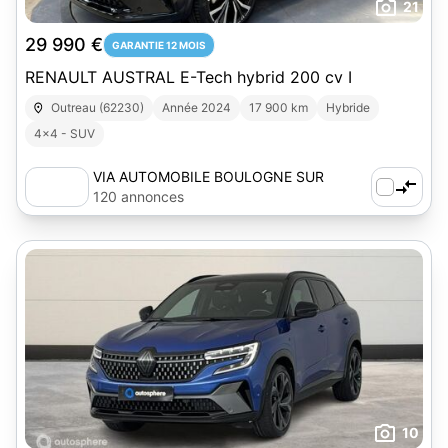
21
29 990 €
GARANTIE 12 MOIS
RENAULT AUSTRAL E-Tech hybrid 200 cv I
Outreau (62230)
Année 2024
17 900 km
Hybride
4x4 - SUV
VIA AUTOMOBILE BOULOGNE SUR
MER
120 annonces
10