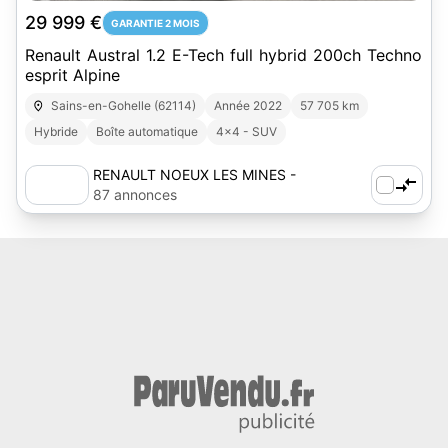
29 999 €
GARANTIE 2 MOIS
Renault Austral 1.2 E-Tech full hybrid 200ch Techno
esprit Alpine
Sains-en-Gohelle (62114)
Année 2022
57 705 km
Hybride
Boîte automatique
4x4 - SUV
RENAULT NOEUX LES MINES -
AUTOSPHERE
87 annonces