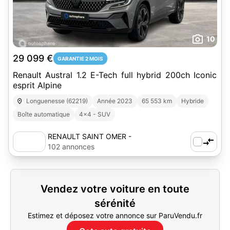
10
29 099 €
GARANTIE 2 MOIS
Renault Austral 1.2 E-Tech full hybrid 200ch Iconic
esprit Alpine
Longuenesse (62219)
Année 2023
65 553 km
Hybride
Boîte automatique
4x4 - SUV
RENAULT SAINT OMER -
AUTOSPHERE
102 annonces
Vendez votre voiture en toute
sérénité
Estimez et déposez votre annonce sur ParuVendu.fr