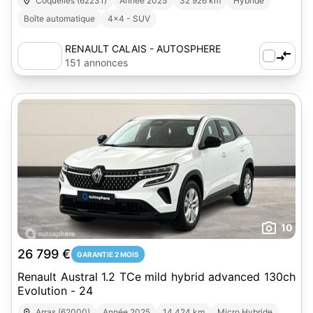
Coquelles (62231)
Année 2025
32 926 km
Hybride
Boîte automatique
4x4 - SUV
RENAULT CALAIS - AUTOSPHERE
151 annonces
10
26 799 €
GARANTIE 2 MOIS
Renault Austral 1.2 TCe mild hybrid advanced 130ch
Evolution - 24
Arras (62000)
Année 2025
14 424 km
Micro Hybride