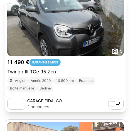
5
11 490 €
GARANTIE 6 MOIS
Twingo III TCe 95 Zen
Anglet
Année 2020
10 500 km
Essence
Boîte manuelle
Berline
GARAGE FIDALGO
2 annonces