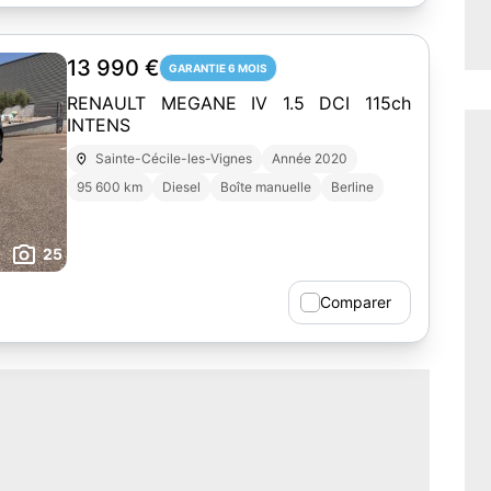
13 990 €
GARANTIE 6 MOIS
RENAULT MEGANE IV 1.5 DCI 115ch
INTENS
Sainte-Cécile-les-Vignes
Année 2020
95 600 km
Diesel
Boîte manuelle
Berline
25
Comparer