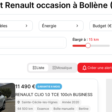
t Renault occasion à Bollène
èles
Énergie
Budget (€
Élargir à :
15 km
Liste
Mosaïque
Créer une aler
11 490 €
GARANTIE 6 MOIS
RENAULT CLIO 1.0 TCE 100ch BUSINESS
Sainte-Cécile-les-Vignes
Année 2020
64 500 km
Essence
Boîte manuelle
Berline