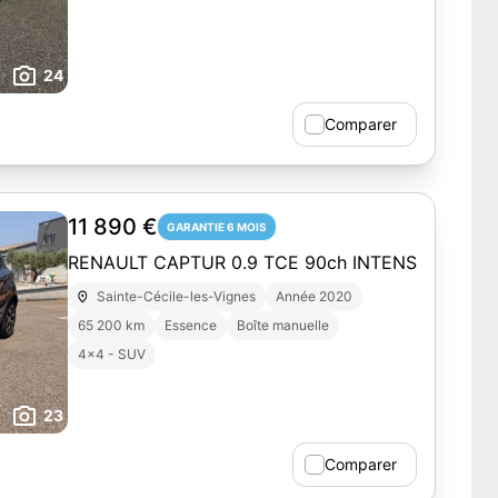
24
Comparer
11 890 €
GARANTIE 6 MOIS
RENAULT CAPTUR 0.9 TCE 90ch INTENS
Sainte-Cécile-les-Vignes
Année 2020
65 200 km
Essence
Boîte manuelle
4x4 - SUV
23
Comparer