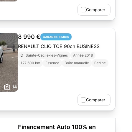
Comparer
8 990 €
GARANTIE 6 MOIS
RENAULT CLIO TCE 90ch BUSINESS
Sainte-Cécile-les-Vignes
Année 2018
127 600 km
Essence
Boîte manuelle
Berline
14
Comparer
Financement Auto 100% en