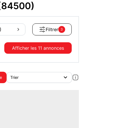
 (84500)
)
Filtrer
3
Afficher les
11 annonces
te