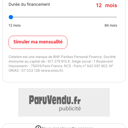
Durée du financement
12
mois
- Climatisation automatique bi-zone
- Faux plancher de coffre
- Miroir de surveillance enfants
12
mois
84
mois
- Lumière d'ambiance personnalisable
- Rétroviseur intérieur électrochrome sans cadre
- Rétroviseurs extérieurs électriques, dégivrants, rabattables
Simuler ma mensualité
automatiquement
- Volant réglable en hauteur et profondeur
Cetelem est une marque de BNP Paribas Personal Finance, Société
- Ciel de toit gris anthracite
Anonyme au capital de : 617 279 915 €. Siège social : 1 Boulevard
Haussmann - 75009 Paris France. RCS : Paris n° 542 097 902. N°
- Jantes alliage 19" Komah diamantées noir
ORIAS : 07 023 128 (www.orias.fr).
- Tableau de bord full numérique 12,3''
- Alerte franchissement de ligne et assistant maintien dans la voie
- Avertisseur de sortie de stationnement en marche AR avec
freinage d'urgence automatique
- Sortie sécurisée des occupants
- Assistance de conduite avec une remorque
- 7 places
- Banquette AR coulissante 1/3-2/3 avec dossier 40/20/40