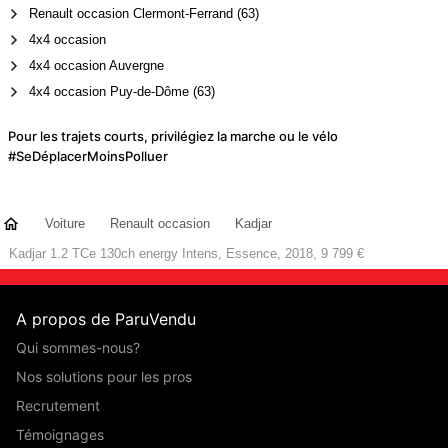
Renault occasion Clermont-Ferrand (63)
4x4 occasion
4x4 occasion Auvergne
4x4 occasion Puy-de-Dôme (63)
Pour les trajets courts, privilégiez la marche ou le vélo
#SeDéplacerMoinsPolluer
Voiture
Renault occasion
Kadjar
Kadjar 1.2 TCe 130ch energy Intens, Essence, 2018, 9 799 €
A propos de ParuVendu
Qui sommes-nous?
Nos solutions pour les pros
Recrutement
Témoignages