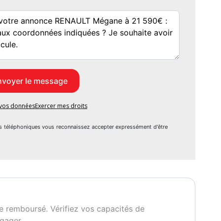
activation km/h 30
e vos données
Exercer mes droits
ctif en dessous de 50 km/h - 30 mph
s téléphoniques vous reconnaissez accepter expressément d'être
voix
e remboursé. Vérifiez vos capacités de
gager.