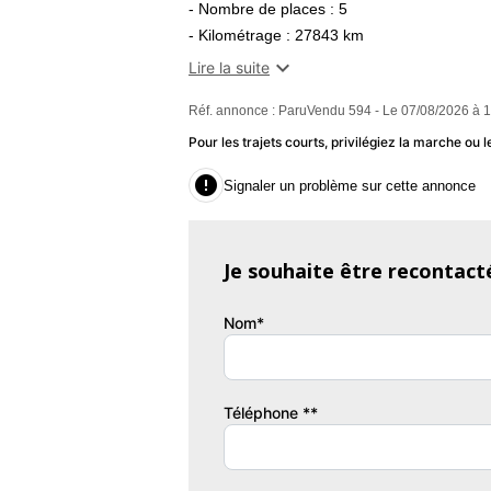
- Nombre de places : 5
- Kilométrage : 27843 km
- Emission co2 : 123 g/km

Lire la suite
Réf. annonce : ParuVendu 594 - Le 07/08/2026 à 
Equipements :
- Pack Easy Park
Pour les trajets courts, privilégiez la marche o
- Peinture métallisée

Signaler un problème sur cette annonce
- Roue de secours galette
- Récupération d énergie au freinage
- Accoudoir central AR
Je souhaite être recontact
- Accoudoir central AV
- Régulateur de vitesse
Nom*
- Régulateur vitesse intelligent
- Réservoir principal 45 litres
- Rétroviseurs rabattables électriquement
- Sièges AR banquette
Téléphone **
- 3 places
- assise fixe
- rabattables 2/3-1/3