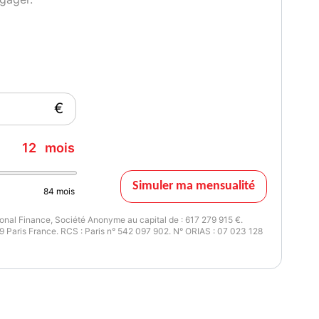
€
12
mois
Simuler ma mensualité
84
mois
nal Finance, Société Anonyme au capital de : 617 279 915 €.
fichage de la pression Capteur sur la jante
 Paris France. RCS : Paris n° 542 097 902. N° ORIAS : 07 023 128
c action sur la direction