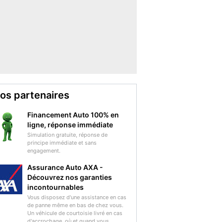
os partenaires
Financement Auto 100% en
ligne, réponse immédiate
Simulation gratuite, réponse de
principe immédiate et sans
engagement.
Assurance Auto AXA -
Découvrez nos garanties
incontournables
Vous disposez d'une assistance en cas
de panne même en bas de chez vous.
Un véhicule de courtoisie livré en cas
d'accrochage, où et quand vous