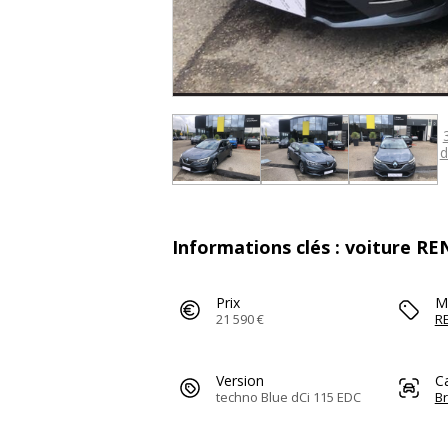
d
Informations clés : voiture R
Prix
M
21 590 €
R
Version
C
techno Blue dCi 115 EDC
B