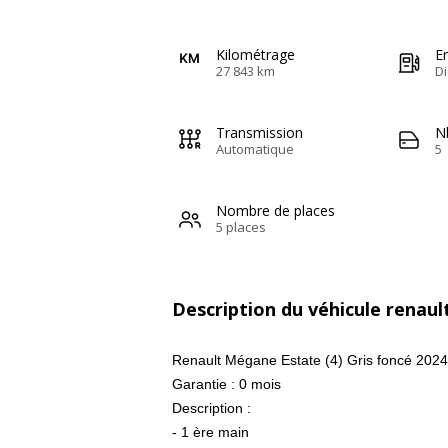
Kilométrage
E
27 843 km
Di
Transmission
N
Automatique
5
Nombre de places
5 places
Description du véhicule renau
Renault Mégane Estate (4) Gris foncé 2024
Garantie : 0 mois
Description :
- 1 ère main