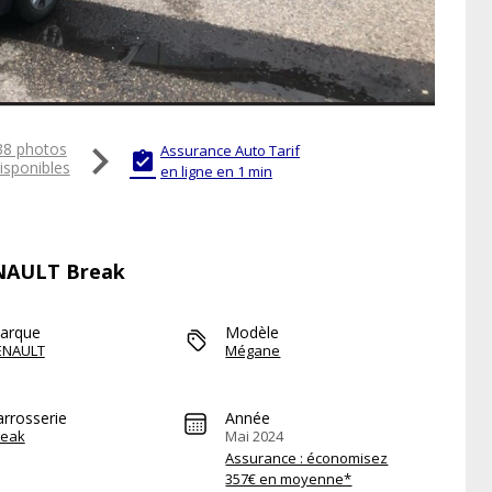

38 photos
Assurance Auto Tarif

isponibles
en ligne en 1 min
ENAULT Break
arque
Modèle
ENAULT
Mégane
arrosserie
Année
reak
Mai 2024
Assurance : économisez
357€ en moyenne*