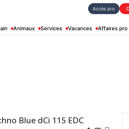
Accès pro
ain
Animaux
Services
Vacances
Affaires pro
echno Blue dCi 115 EDC