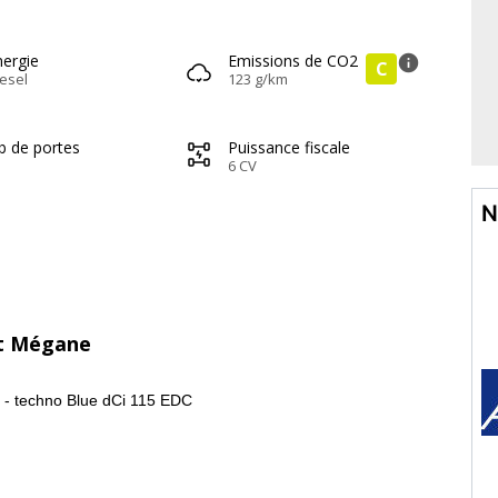
nergie
Emissions de CO2
info
C
esel
123 g/km
b de portes
Puissance fiscale
6 CV
N
lt Mégane
 - techno Blue dCi 115 EDC