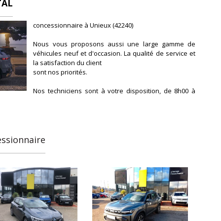
TAL
concessionnaire à Unieux (42240)
e passager
Nous vous proposons aussi une large gamme de
véhicules neuf et d'occasion. La qualité de service et
la satisfaction du client
sont nos priorités.
ue
Nos techniciens sont à votre disposition, de 8h00 à
12h00 et de 14h00 à 19h00 en semaine. Le samedi de
8h30 à 12h00.
Nos conseillers sont disponibles de 9h00 à 12h00 et
de 14h00 à 19h00 en semaine. Le samedi de 8h30 à
essionnaire
12h00
et de 14h00 à 18h00.