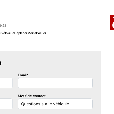
19:23
u le vélo #SeDéplacerMoinsPolluer
é
Email*
Motif de contact