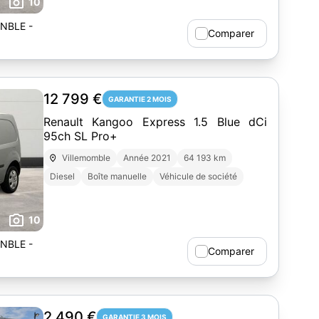
10
NBLE -
Comparer
12 799 €
GARANTIE 2 MOIS
Renault Kangoo Express 1.5 Blue dCi
95ch SL Pro+
Villemomble
Année 2021
64 193 km
Diesel
Boîte manuelle
Véhicule de société
10
NBLE -
Comparer
2 490 €
GARANTIE 3 MOIS