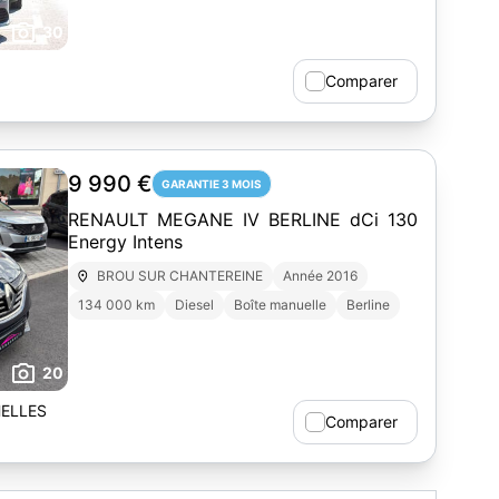
30
Comparer
9 990 €
GARANTIE 3 MOIS
RENAULT MEGANE IV BERLINE dCi 130
Energy Intens
BROU SUR CHANTEREINE
Année 2016
134 000 km
Diesel
Boîte manuelle
Berline
20
ELLES
Comparer