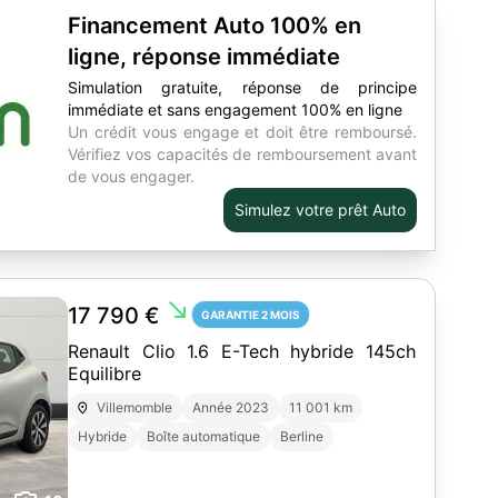
Financement Auto 100% en
ligne, réponse immédiate
Simulation gratuite, réponse de principe
immédiate et sans engagement 100% en ligne
Un crédit vous engage et doit être remboursé.
Vérifiez vos capacités de remboursement avant
de vous engager.
Simulez votre prêt Auto
south_east
17 790 €
GARANTIE 2 MOIS
Renault Clio 1.6 E-Tech hybride 145ch
Equilibre
Villemomble
Année 2023
11 001 km
Hybride
Boîte automatique
Berline