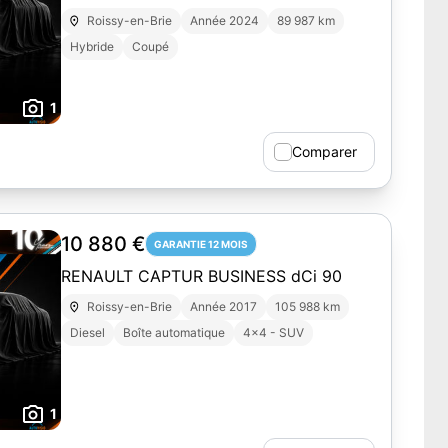
Roissy-en-Brie
Année 2024
89 987 km
Hybride
Coupé
1
Comparer
10 880 €
GARANTIE 12 MOIS
RENAULT CAPTUR BUSINESS dCi 90
Roissy-en-Brie
Année 2017
105 988 km
Diesel
Boîte automatique
4x4 - SUV
1