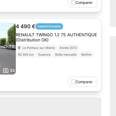
Comparer
4 490 €
GARANTIE 6 MOIS
RENAULT TWINGO 1.2 75 AUTHENTIQUE
(Distribution OK)
Le Perreux-sur-Marne
Année 2012
82 500 km
Essence
Boîte manuelle
Berline
23
Comparer