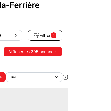
a-Ferrière
)
Filtrer
3
Afficher les
305 annonces
te