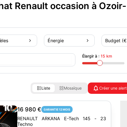
t Renault occasion à Ozoir-l
èles
Énergie
Budget (€
Élargir à :
15 km
Liste
Mosaïque
Créer une aler
16 980 €
GARANTIE 12 MOIS
RENAULT ARKANA E-Tech 145 - 23
Techno