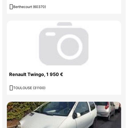

Berthecourt (60370)
Renault Twingo, 1 950 €

TOULOUSE (31100)