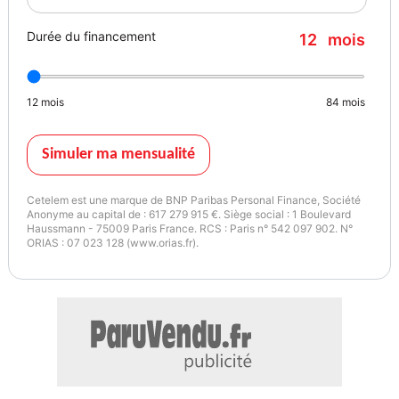
Décors extérieurs Blanc
Durée du financement
12
mois
Décors intérieurs Ivoire balle de golf
Direction assistée
Enjoliveurs 15" Vivastella bi-ton Noir
12
mois
84
mois
Essuie-glace arrière avec déclenchement automatique en marche
arrière
Essuie-vitre avant à cadencement variable
Simuler ma mensualité
Feux de jour à LED
Kit de gonflage et de réparation (en remplacement de la roue de
Cetelem est une marque de BNP Paribas Personal Finance, Société
secours)
Anonyme au capital de : 617 279 915 €. Siège social : 1 Boulevard
Haussmann - 75009 Paris France. RCS : Paris n° 542 097 902. N°
Lève-vitres avant électriques, impulsionnel côté conducteur
ORIAS : 07 023 128 (www.orias.fr).
Limiteur de vitesse
Miroir de courtoisie côté conducteur et passager
Ordinateur de bord
Panneau de porte Blanc
Poignée de maintien pour passager avant
Poignées de porte intérieures Chrome Satiné
Poignées de portes extérieures couleur caisse