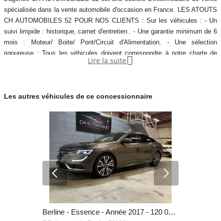
Garantie mécanique
spécialisée dans la vente automobile d'occasion en France. LES ATOUTS
6 mois
CH AUTOMOBILES 52 POUR NOS CLIENTS : Sur les véhicules : - Un
suivi limpide : historique, carnet d'entretien.. - Une garantie minimum de 6
mois : Moteur/ Boite/ Pont/Circuit d'Alimentation. - Une sélection
rigoureuse : Tous les véhicules doivent correspondre à notre charte de

Lire la suite
qualité. Sur de nombreux services : - Extension de garantie. -
Etablissement de carte grise. - Possibilité de financement. - Reprise de
véhicule.
Les autres véhicules de ce concessionnaire
4x4 - SUV - Hybride - Année 2023 - 47 500 km, 23 990 €
Berline - Essence - Année 2017 - 120 000 km, 13 990 €