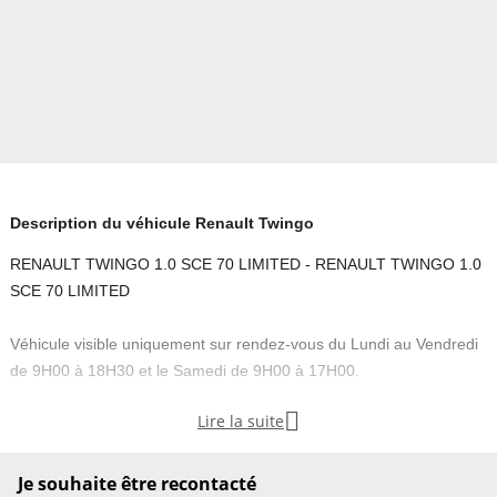
Description du véhicule Renault Twingo
RENAULT TWINGO 1.0 SCE 70 LIMITED - RENAULT TWINGO 1.0
SCE 70 LIMITED
Véhicule visible uniquement sur rendez-vous du Lundi au Vendredi
de 9H00 à 18H30 et le Samedi de 9H00 à 17H00.

Lire la suite
----------
Contactez l'agence pour plus de renseignements et/ou afin de fixer
Je souhaite être recontacté