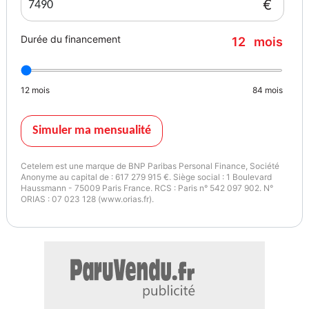
€
Couleur
Puissance réelle
NOIR CLAIR
100
Durée du financement
12
mois
12
mois
84
mois
Simuler ma mensualité
Cetelem est une marque de BNP Paribas Personal Finance, Société
Anonyme au capital de : 617 279 915 €. Siège social : 1 Boulevard
Haussmann - 75009 Paris France. RCS : Paris n° 542 097 902. N°
ORIAS : 07 023 128 (www.orias.fr).