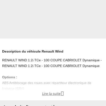
Description du véhicule Renault Wind
RENAULT WIND 1.2i TCe - 100 COUPE CABRIOLET Dynamique -
RENAULT WIND 1.2i TCe - 100 COUPE CABRIOLET Dynamique
Options :
ABS Antiblocage des roues avec répartiteur électronique de
freinage (EBV)

Lire la suite
Airbags conducteur et passager
Airbags latéraux tête et thorax
Alerte sonore de non bouclage de la ceinture de sécurité