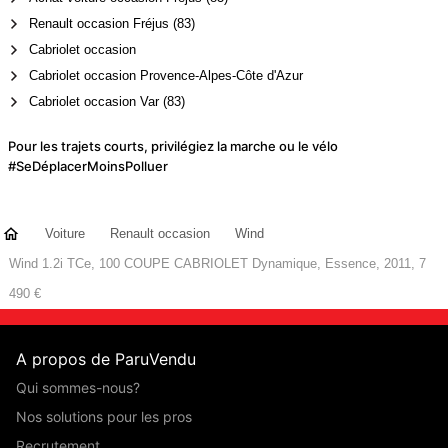
Renault occasion Fréjus (83)
Cabriolet occasion
Cabriolet occasion Provence-Alpes-Côte d'Azur
Cabriolet occasion Var (83)
Pour les trajets courts, privilégiez la marche ou le vélo
#SeDéplacerMoinsPolluer
Voiture
Renault occasion
Wind
Wind 1.2i TCe, 100 COUPE CABRIOLET Dynamique, Essence, 2011, 7
490 €
A propos de ParuVendu
Qui sommes-nous?
Nos solutions pour les pros
Recrutement