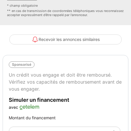
Lunette arrière dégivrante
* champ obligatoire
Ordinateur de bord
** en cas de transmission de coordonnées téléphoniques vous reconnaissez
accepter expressément d’être rappelé par l’annonceur.
Pédalier sport en aluminium
Pommeau de levier de vitesses en cuir
Prise 12V
Projecteurs antibrouillard
Recevoir les annonces similaires
Protecteurs de seuils de porte chromés
Radio Mono CD MP3 40W, commandes au volant et prise auxiliaire
RCA
Sponsorisé
Régulateur et limiteur de vitesse
Rétroviseurs extérieurs électriques et dégivrants
Un crédit vous engage et doit être remboursé.
Sièges conducteur et passager baquets avec appuis-tête intégrés,
Vérifiez vos capacités de remboursement avant de
réglables en hauteur
vous engager.
Toit noir grainé
Simuler un financement
Toit pivotant à commande électrique, déverrouillage manuel
Verrouillage automatique des portes en roulant
avec
Visière d'intrumentation noire translucide
Montant du financement
Volant réglable en hauteur
Volant sport gainé de cuir