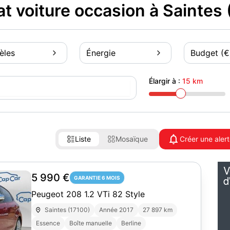
 voiture occasion à Saintes 
èles
Énergie
Budget (€
Élargir à :
15 km
Liste
Mosaïque
Créer une aler
5 990 €
GARANTIE 6 MOIS
Peugeot 208 1.2 VTi 82 Style
Saintes (17100)
Année 2017
27 897 km
Essence
Boîte manuelle
Berline