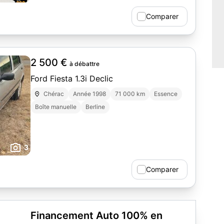
automatiques • attache remorque
Comparer
2 500 €
à débattre
Ford Fiesta 1.3i Declic
Chérac
Année 1998
71 000 km
Essence
Boîte manuelle
Berline
3
Comparer
Financement Auto 100% en