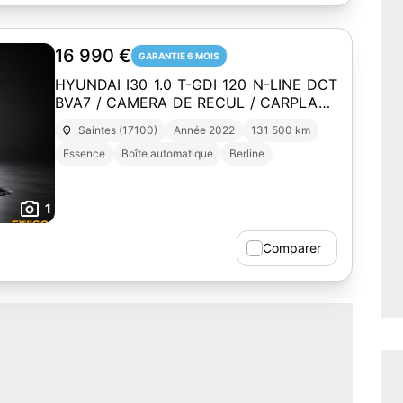
16 990 €
GARANTIE 6 MOIS
HYUNDAI I30 1.0 T-GDI 120 N-LINE DCT
BVA7 / CAMERA DE RECUL / CARPLAY /
SIEGES ET VOLANT CHAUFFANTS /
Saintes (17100)
Année 2022
131 500 km
LEDs / ...
Essence
Boîte automatique
Berline
1
Comparer