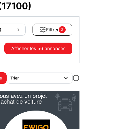
(17100)
)
Filtrer
2
Afficher les
56 annonces
te