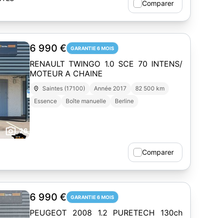
Comparer
6 990 €
GARANTIE 6 MOIS
RENAULT TWINGO 1.0 SCE 70 INTENS/
MOTEUR A CHAINE
Saintes (17100)
Année 2017
82 500 km
Essence
Boîte manuelle
Berline
26
Comparer
6 990 €
GARANTIE 6 MOIS
PEUGEOT 2008 1.2 PURETECH 130ch