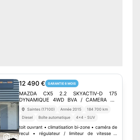
12 490 €
GARANTIE 6 MOIS
MAZDA CX5 2.2 SKYACTIV-D 175
DYNAMIQUE 4WD BVA / CAMERA DE
RECUL / TOIT OUVRANT / ATTELAGE
Saintes (17100)
Année 2015
184 700 km
Diesel
Boîte automatique
4x4 - SUV
toit ouvrant • climatisation bi-zone • caméra de
recul • régulateur / limiteur de vitesse •
30
Bluetooth • essuie-glace automatique • phares