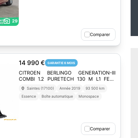
29
Comparer
14 990 €
GARANTIE 6 MOIS
CITROEN BERLINGO GENERATION-III
COMBI 1.2 PURETECH 130 M L1 FEEL
EAT BVA START-STOP
Saintes (17100)
Année 2019
93 500 km
Essence
Boîte automatique
Monospace
1
Comparer