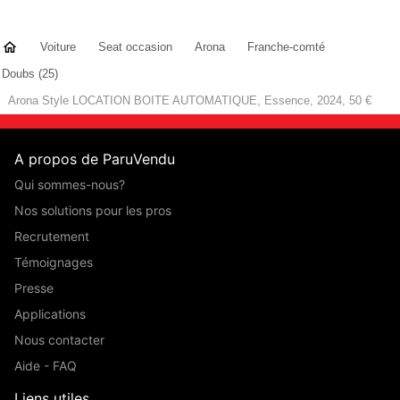
Voiture
Seat occasion
Arona
Franche-comté
Doubs (25)
Arona Style LOCATION BOITE AUTOMATIQUE, Essence, 2024, 50 €
A propos de ParuVendu
Qui sommes-nous?
Nos solutions pour les pros
Recrutement
Témoignages
Presse
Applications
Nous contacter
Aide - FAQ
Liens utiles