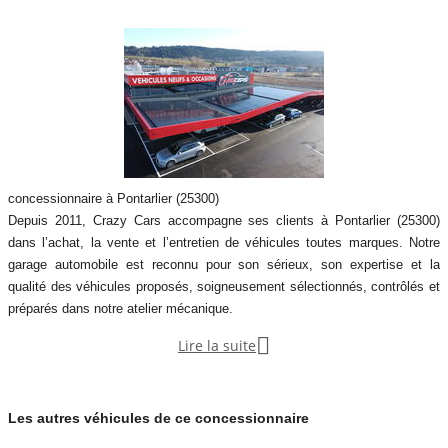
concessionnaire à Pontarlier (25300)
Depuis 2011, Crazy Cars accompagne ses clients à Pontarlier (25300)
dans l’achat, la vente et l’entretien de véhicules toutes marques. Notre
garage automobile est reconnu pour son sérieux, son expertise et la
qualité des véhicules proposés, soigneusement sélectionnés, contrôlés et
préparés dans notre atelier mécanique.

Lire la suite
Spécialistes du véhicule neuf et d’occasion, nous proposons un large
choix de voitures, SUV, utilitaires et véhicules premium adaptés à tous les
budgets. Chaque véhicule bénéficie d’un contrôle rigoureux afin d’assurer f
Les autres véhicules de ce concessionnaire