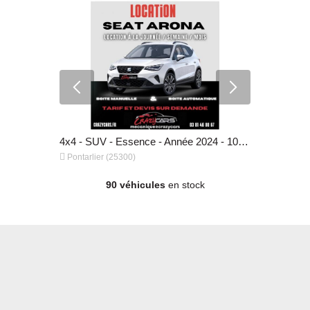
4x4 - SUV - Essence - Année 2018 - 91 000 km, 46 990 €
4x4 - SUV - Essence - Année 2024 - 10 km, 50 €


Pontarlier (25300)
Pontarlier 
90 véhicules
en stock