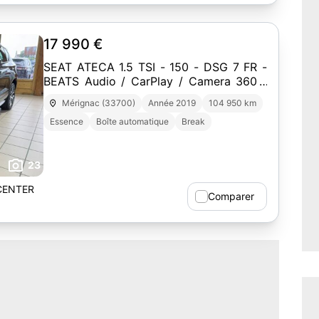
17 990 €
SEAT ATECA 1.5 TSI - 150 - DSG 7 FR -
BEATS Audio / CarPlay / Camera 360 /
Hayon Electrique /Garantie 12
Mérignac (33700)
Année 2019
104 950 km
Essence
Boîte automatique
Break
23
CENTER
Comparer