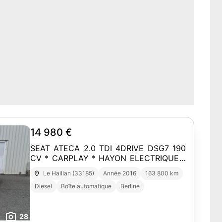
14 980 €
SEAT ATECA 2.0 TDI 4DRIVE DSG7 190
CV * CARPLAY * HAYON ELECTRIQUE *
CT OK 14980 euros
Le Haillan (33185)
Année 2016
163 800 km
Diesel
Boîte automatique
Berline
28