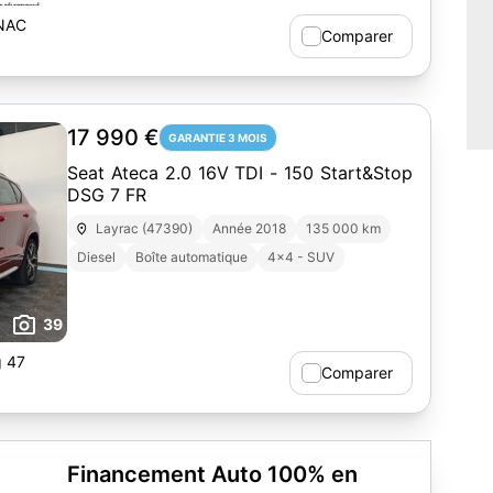
NAC
Comparer
17 990 €
GARANTIE 3 MOIS
Seat Ateca 2.0 16V TDI - 150 Start&Stop
DSG 7 FR
Layrac (47390)
Année 2018
135 000 km
Diesel
Boîte automatique
4x4 - SUV
39
g 47
Comparer
Financement Auto 100% en