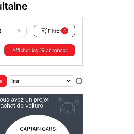
itaine
)
Filtrer
3
Afficher les
18 annonces
te