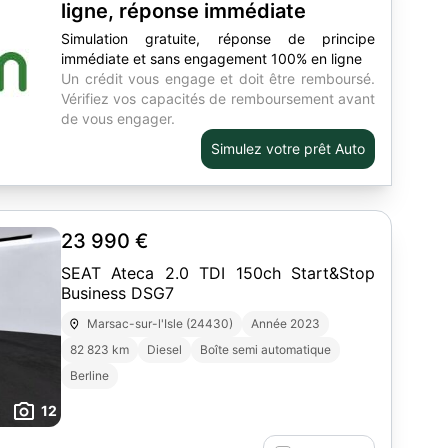
ligne, réponse immédiate
Simulation gratuite, réponse de principe
immédiate et sans engagement 100% en ligne
Un crédit vous engage et doit être remboursé.
Vérifiez vos capacités de remboursement avant
de vous engager.
Simulez votre prêt Auto
23 990 €
SEAT Ateca 2.0 TDI 150ch Start&Stop
Business DSG7
Marsac-sur-l'Isle (24430)
Année 2023
82 823 km
Diesel
Boîte semi automatique
Berline
12