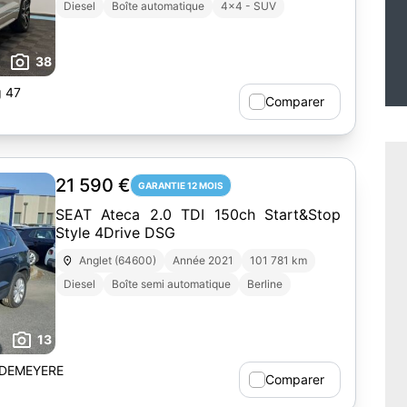
Diesel
Boîte automatique
4x4 - SUV
38
g 47
Comparer
21 590 €
GARANTIE 12 MOIS
SEAT Ateca 2.0 TDI 150ch Start&Stop
Style 4Drive DSG
Anglet (64600)
Année 2021
101 781 km
Diesel
Boîte semi automatique
Berline
13
 DEMEYERE
Comparer