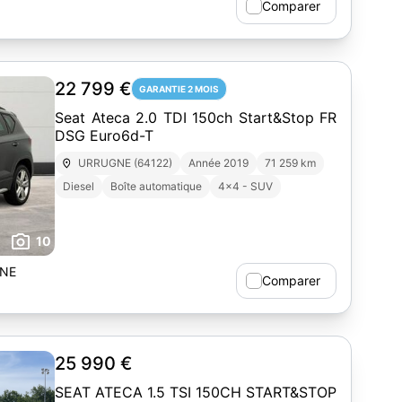
Comparer
22 799 €
GARANTIE 2 MOIS
Seat Ateca 2.0 TDI 150ch Start&Stop FR
DSG Euro6d-T
URRUGNE (64122)
Année 2019
71 259 km
Diesel
Boîte automatique
4x4 - SUV
10
GNE
Comparer
25 990 €
SEAT ATECA 1.5 TSI 150CH START&STOP