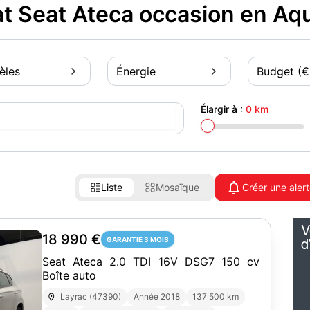
t Seat Ateca occasion en Aqu
èles
Énergie
Budget (€
Élargir à :
0 km
Liste
Mosaïque
Créer une aler
18 990 €
GARANTIE 3 MOIS
Seat Ateca 2.0 TDI 16V DSG7 150 cv
Boîte auto
Layrac (47390)
Année 2018
137 500 km