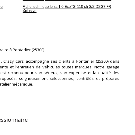
ve
Fiche technique Ibiza 1.0 EcoTSI 110 ch S/S DSG7 FR
Xclusive
aire à Pontarlier (25300)
, Crazy Cars accompagne ses clients à Pontarlier (25300) dans
 vente et l'entretien de véhicules toutes marques. Notre garage
est reconnu pour son sérieux, son expertise et la qualité des
proposés, soigneusement sélectionnés, contrôlés et préparés
atelier mécanique.
s du véhicule neuf et d'occasion, nous proposons un large choix
 SUV, utilitaires et véhicules premium adaptés à tous les budgets.
cule bénéficie d'un contrôle rigoureux afin d'assurer f
essionnaire