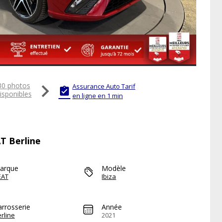

30 photos
Assurance Auto Tarif

isponibles
en ligne en 1 min
AT Berline
arque
Modèle
EAT
Ibiza
arrosserie
Année
rline
2021