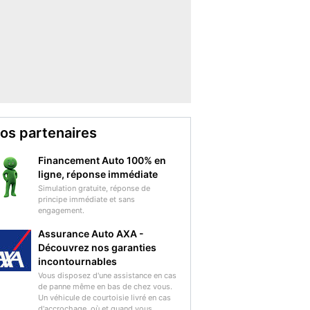
os partenaires
Financement Auto 100% en
ligne, réponse immédiate
Simulation gratuite, réponse de
principe immédiate et sans
engagement.
Assurance Auto AXA -
Découvrez nos garanties
incontournables
Vous disposez d'une assistance en cas
de panne même en bas de chez vous.
Un véhicule de courtoisie livré en cas
d'accrochage, où et quand vous