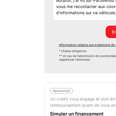
?**CE VEHICULE EST VISIBLES UNIQUEM
Options :
Crochet d'attelage
Pack Connect
Information relative aux traitement d
Pack Vision Plus
* champ obligatoire
Radars de stationnement avant et arrière 
** en cas de transmission de coordonnée
rappelé par l'annonceur.
Système d'accès et de démarrage sans clé
Bluetooth et volant multifonction
Climatisation automatique bi-zone Climatroni
Digital Cockpit
Palettes au volant
Sponsorisé
Rétroviseurs extérieurs rabattables électri
Un crédit vous engage et doit êtr
Vitres arrière électriques
remboursement avant de vous en
Vitres avant électriques
Simuler un financement
Couleur
Pu