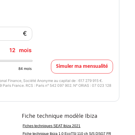
10
12 mois
€
12
mois
Simuler ma mensualité
84
mois
nal Finance, Société Anonyme au capital de : 617 279 915 €.
 Paris France. RCS : Paris n° 542 097 902. N° ORIAS : 07 023 128
Fiche technique modèle Ibiza
Fiches techniques SEAT Ibiza 2021
Fiche technique Ibiza 1.0 EcoTSI 110 ch S/S DSG7 FR