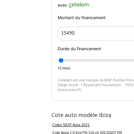
ROUGE FONCE
1
avec
Montant du financement
Durée du financement
12
mois
Cetelem est une marque de BNP Paribas Perso
Siège social : 1 Boulevard Haussmann - 75009
(www.orias.fr).
Cote auto modèle Ibiza
Cotes SEAT Ibiza 2021
Cote Ibiza 1.0 EcoTSI 110 ch S/S DSG7 FR