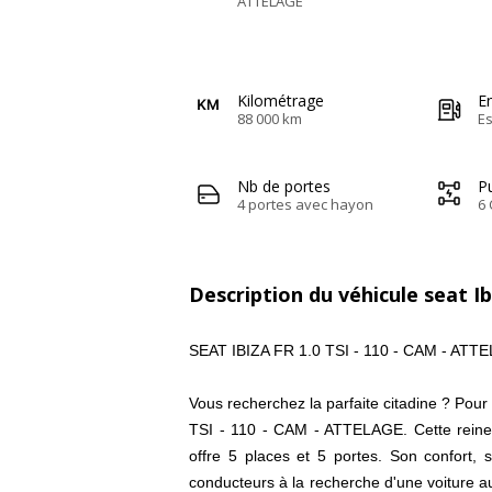
ATTELAGE
Kilométrage
E
88 000 km
E
Nb de portes
Pu
4 portes avec hayon
6 
Description du véhicule seat Ib
SEAT IBIZA FR 1.0 TSI - 110 - CAM - ATT
Vous recherchez la parfaite citadine ? Pour 
TSI - 110 - CAM - ATTELAGE. Cette rei
offre 5 places et 5 portes. Son confort
conducteurs à la recherche d'une voiture au