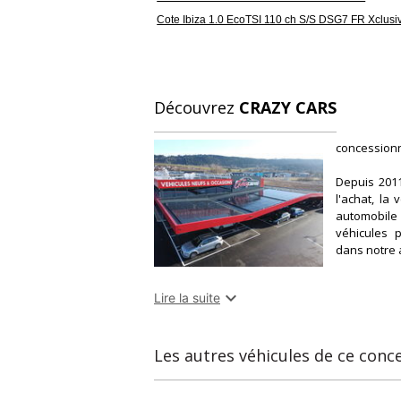
Cote Ibiza 1.0 EcoTSI 110 ch S/S DSG7 FR Xclusi
Découvrez
CRAZY CARS
concessionn
Depuis 2011
l'achat, la
automobile 
véhicules 
dans notre 
Spécialiste

Lire la suite
de voitures,
Chaque véhi
Les autres véhicules de ce conc