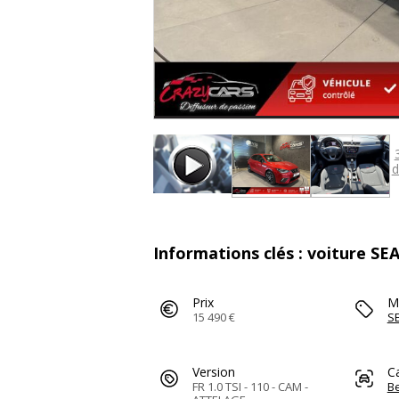
d
Informations clés : voiture SE
Prix
M
15 490 €
S
Version
C
FR 1.0 TSI - 110 - CAM -
Be