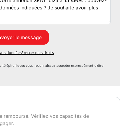
ENT SUR RDV***
e vos données
Exercer mes droits
PDC
s téléphoniques vous reconnaissez accepter expressément d'être
 Keyless Access
c avec filtre Air Care
quement
e remboursé. Vérifiez vos capacités de
gager.
issance réelle
Garantie mécanique