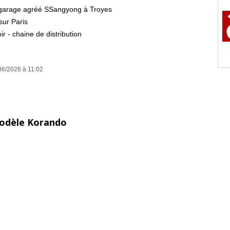
 + garage agréé SSangyong à Troyes
sur Paris
r - chaine de distribution
6/2026 à 11:02
 volant (+mode sport/neige/ normal )
s, sms, messenger, you tube, waze)
ndes vocales /ecran tactile
modèle Korando
ffichage gps sur écran conducteur
s)
é