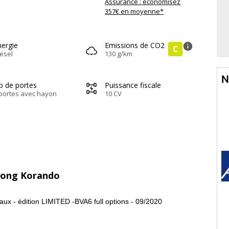
Assurance : économisez
357€ en moyenne*
nergie
Emissions de CO2
info
C
esel
130 g/km
N
b de portes
Puissance fiscale
portes avec hayon
10 CV
gyong Korando
aux - édition LIMITED -BVA6 full options - 09/2020