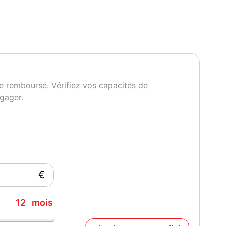
aide au stationnement + radar détection obstacle
ivrants
s arrières + lunette
tacle - anti collision
e remboursé. Vérifiez vos capacités de
issance réelle
Vignette Crit'Air
gager.
36
2
€
12
mois