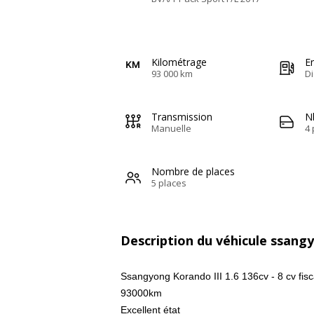
Kilométrage
E
93 000 km
Di
Transmission
N
Manuelle
4 
Nombre de places
5 places
Description du véhicule ssan
Ssangyong Korando III 1.6 136cv - 8 cv fisc
93000km
Excellent état