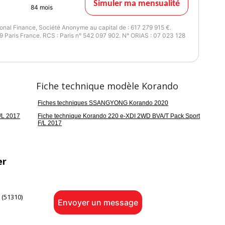
Simuler ma mensualité
84
mois
nal Finance, Société Anonyme au capital de : 617 279 915 €.
 Paris France. RCS : Paris n° 542 097 902. N° ORIAS : 07 023 128
Fiche technique modèle Korando
Fiches techniques SSANGYONG Korando 2020
/L 2017
Fiche technique Korando 220 e-XDI 2WD BVA/T Pack Sport
F/L 2017
er
(51310)
Envoyer un message