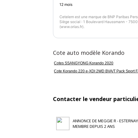
12
mois
Cetelem est une marque de BNP Paribas Perso
Siège social : 1 Boulevard Haussmann - 75009
(www.orias.fr).
Cote auto modèle Korando
Cotes SSANGYONG Korando 2020
Cote Korando 220 e-XDI 2WD BVA/T Pack Sport F
Contacter le vendeur particuli
ANNONCE DE MEGGIE R - ESTERNAY 
MEMBRE DEPUIS 2 ANS