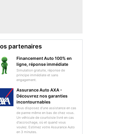
os partenaires
Financement Auto 100% en
ligne, réponse immédiate
Simulation gratuite, réponse de
principe immédiate et sans
engagement.
Assurance Auto AXA -
Découvrez nos garanties
incontournables
Vous disposez d'une assistance en cas
de panne même en bas de chez vous.
Un véhicule de courtoisie livré en cas
d'accrochage, où et quand vous
voulez. Estimez votre Assurance Auto
en 3 minutes.