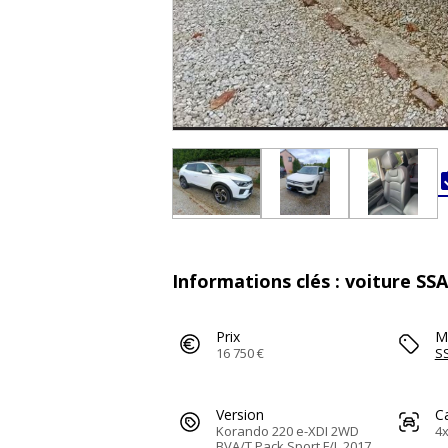
Informations clés : voiture S
Prix
M
16 750 €
S
Version
C
Korando 220 e-XDI 2WD
4x
BVA/T Pack Sport F/L 2017