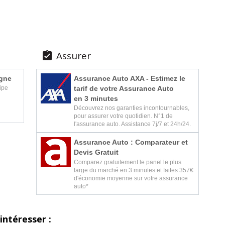
Assurer

igne
Assurance Auto AXA - Estimez le
tarif de votre Assurance Auto
ipe
en 3 minutes
Découvrez nos garanties incontournables,
pour assurer votre quotidien. N°1 de
l'assurance auto. Assistance 7j/7 et 24h/24.
Assurance Auto : Comparateur et
Devis Gratuit
Comparez gratuitement le panel le plus
large du marché en 3 minutes et faites 357€
d'économie moyenne sur votre assurance
auto*
intéresser :