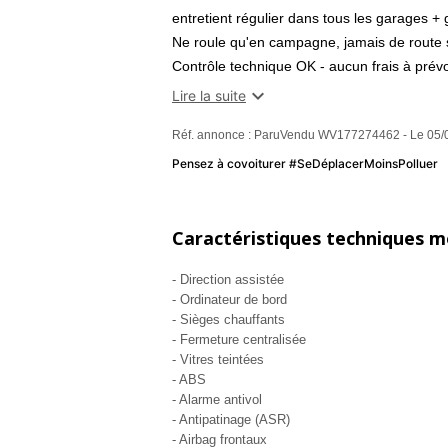
entretient régulier dans tous les garages
Ne roule qu'en campagne, jamais de route 
Contrôle technique OK - aucun frais à prévoi
Toutes options , voiture peu commune

Lire la suite
OPTIONS ET ÉQUIPEMENTS :
Réf. annonce : ParuVendu WV177274462 - Le 05/0
- boîte automatique 6 vitesses+ palettes au
- sièges en cuir en parfait état
Pensez à covoiturer #SeDéplacerMoinsPolluer
- toit ouvrant électrique+ volet
- ANDROID AUTO / APPLE CAR PLAY ( Appel
- Bluetooth / GPS / Prise audio usb / comma
Caractéristiques techniques 
- personnalisation du compteur vitesse - a
- Direction assistée
- lumières d'ambiance avant (choix couleur
- Ordinateur de bord
- démarrage et fermeture ouverture sans cl
- Sièges chauffants
- détecteur de pluie
- Fermeture centralisée
- feux automatique croisement/route
- Vitres teintées
- limiteur et régulateur de vitesse
- ABS
- Alarme antivol
- Répétiteurs de clignotant dans rétro ext
- Antipatinage (ASR)
- jantes aluminium gris foncé
- Airbag frontaux