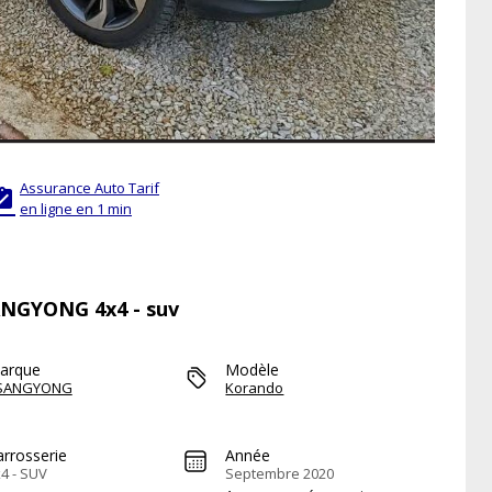
Assurance Auto Tarif

en ligne en 1 min
SANGYONG 4x4 - suv
arque
Modèle
SANGYONG
Korando
arrosserie
Année
4 - SUV
Septembre 2020