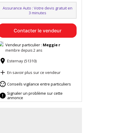
Assurance Auto : Votre devis gratuit en
3 minutes
Contacter le vendeur
Vendeur particulier :
Meggie r
membre depuis 2 ans

Esternay (51310)

En savoir plus sur ce vendeur

Conseils vigilance entre particuliers
Signaler un problème sur cette

annonce