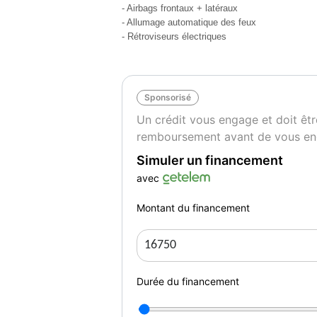
-camera arrière de détection d'obstacles + 
- Airbags frontaux + latéraux
- rétroviseurs électriques rabattables et dég
- Allumage automatique des feux
- Vitres électriques avant- arrière et teintée
- Rétroviseurs électriques
- accoudoir central avant arrière- réglable
- volant multifonction - clim multizone
-systeme avancé detection ligne blanc et obs
Sponsorisé
voiture cotée 17 052
Un crédit vous engage et doit êtr
Couleur
Pu
remboursement avant de vous en
Blanc
1
Simuler un financement
avec
Montant du financement
Durée du financement