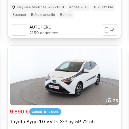
Issy-les-Moulineaux (92130)
Année 2018
102 002 km
Essence
Boîte manuelle
Berline
AUTOHERO
2159 annonces
25
9 890 €
GARANTIE 12 MOIS
Toyota Aygo 1.0 VVT-i X-Play 5P 72 ch