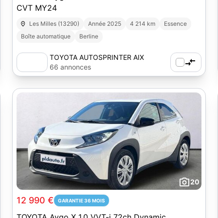
CVT MY24
Les Milles (13290)
Année 2025
4 214 km
Essence
Boîte automatique
Berline
TOYOTA AUTOSPRINTER AIX
66 annonces
20
12 990 €
GARANTIE 36 MOIS
TOYOTA Aygo X 1.0 VVT-i 72ch Dynamic