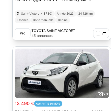
Saint-Victoret (13730)
Année 2023
24 126 km
Essence
Boîte manuelle
Berline
TOYOTA SAINT VICTORET
Pro
45 annonces
20
13 490 €
GARANTIE 36 MOIS