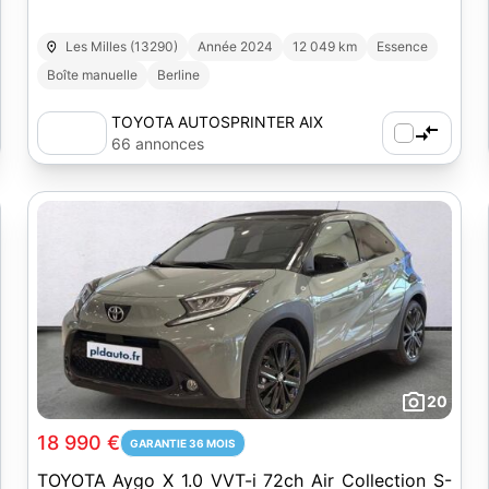
Les Milles (13290)
Année 2024
12 049 km
Essence
Boîte manuelle
Berline
TOYOTA AUTOSPRINTER AIX
66 annonces
20
18 990 €
GARANTIE 36 MOIS
TOYOTA Aygo X 1.0 VVT-i 72ch Air Collection S-