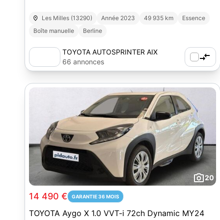
Les Milles (13290)
Année 2023
49 935 km
Essence
Boîte manuelle
Berline
TOYOTA AUTOSPRINTER AIX
66 annonces
20
14 490 €
GARANTIE 36 MOIS
TOYOTA Aygo X 1.0 VVT-i 72ch Dynamic MY24