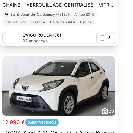
CHAINE - VERROUILLAGE CENTRALISÉ - VITRES
AV ELECTRIQUES - CLIMATISATION
Saint-Jean-du-Cardonnay (76150)
Année 2010
104 000 km
Essence
Boîte manuelle
Berline
EWIGO ROUEN (76)
97 annonces
20
12 990 €
GARANTIE 36 MOIS
TOYOTA Aygo X 1.0 VVT-i 72ch Active Business