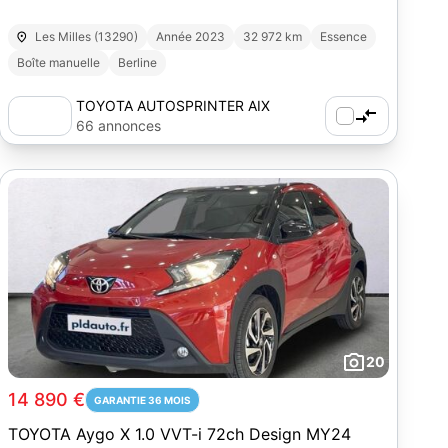
Les Milles (13290)
Année 2023
32 972 km
Essence
Boîte manuelle
Berline
TOYOTA AUTOSPRINTER AIX
66 annonces
20
14 890 €
GARANTIE 36 MOIS
TOYOTA Aygo X 1.0 VVT-i 72ch Design MY24