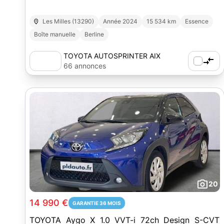
Les Milles (13290)
Année 2024
15 534 km
Essence
Boîte manuelle
Berline
TOYOTA AUTOSPRINTER AIX
66 annonces
20
14 990 €
GARANTIE 36 MOIS
TOYOTA Aygo X 1.0 VVT-i 72ch Design S-CVT