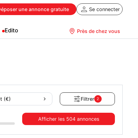
Déposer
une annonce gratuite
Se connecter
Edito
Près de chez vous
t (€)
Filtrer
2
Afficher les
504 annonces