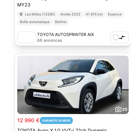
MY23
Les Milles (13290)
Année 2023
41 974 km
Essence
Boîte automatique
Berline
TOYOTA AUTOSPRINTER AIX
66 annonces
20
12 990 €
GARANTIE 36 MOIS
TOYOTA Aygo X 1.0 VVT-i 72ch Dynamic