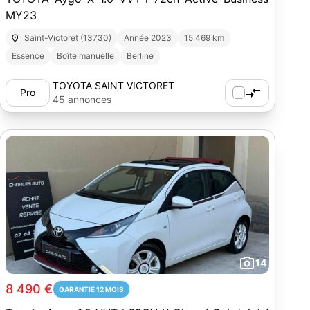
MY23
Saint-Victoret (13730)
Année 2023
15 469 km
Essence
Boîte manuelle
Berline
TOYOTA SAINT VICTORET
Pro
45 annonces
14
8 490 €
GARANTIE 12 MOIS