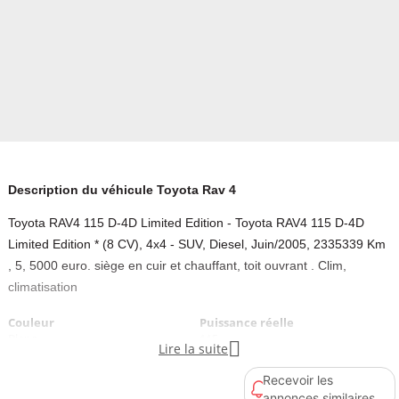
Description du véhicule Toyota Rav 4
Toyota RAV4 115 D-4D Limited Edition - Toyota RAV4 115 D-4D
Limited Edition * (8 CV), 4x4 - SUV, Diesel, Juin/2005, 2335339 Km
, 5, 5000 euro. siège en cuir et chauffant, toit ouvrant . Clim,
climatisation
Couleur
Puissance réelle
Blanc
115

Lire la suite
Recevoir les
Type de peinture carrosserie
Couleur intérieur
annonces similaires