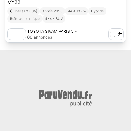
MY22
Paris (75005)
Année 2023
44 498 km
Hybride
Boîte automatique
4x4 - SUV
TOYOTA SIVAM PARIS 5 -
AUTOSPHERE
88 annonces