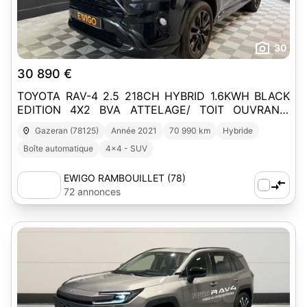
30
30 890 €
TOYOTA RAV-4 2.5 218CH HYBRID 1.6KWH BLACK
EDITION 4X2 BVA ATTELAGE/ TOIT OUVRANT/
CAMERA 360/ ENTRETIEN CONSTRUC
Gazeran (78125)
Année 2021
70 990 km
Hybride
Boîte automatique
4x4 - SUV
EWIGO RAMBOUILLET (78)
72 annonces