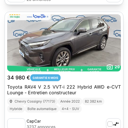
29
34 980 €
GARANTIE 6 MOIS
Toyota RAV4 V 2.5 VVT-i 222 Hybrid AWD e-CVT
Lounge - Entretien constructeur
Chevry Cossigny (77173)
Année 2022
82 382 km
Hybride
Boîte automatique
4x4 - SUV
CapCar
3237 annonces