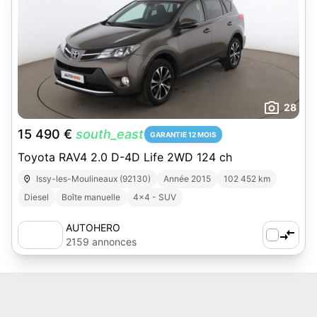
28
15 490 €
south_east
GARANTIE 12 MOIS
Toyota RAV4 2.0 D-4D Life 2WD 124 ch
Issy-les-Moulineaux (92130)
Année 2015
102 452 km
Diesel
Boîte manuelle
4x4 - SUV
AUTOHERO
2159 annonces