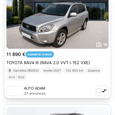
10
11 890 €
GARANTIE 12 MOIS
TOYOTA RAV4 III (RAV4 2.0 VVT-i 152 VXE)
Sarcelles (95200)
Année 2007
153 400 km
Essence
4x4 - SUV
AUTO ADAM
37 annonces