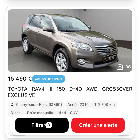
36
15 490 €
GARANTIE 6 MOIS
TOYOTA RAV4 III 150 D-4D AWD CROSSOVER
EXCLUSIVE
Clichy-sous-Bois (93390)
Année 2010
112 200 km
Diesel
Boîte manuelle
4x4 - SUV
Filtrer
Créer une alerte
3
GT-AC
34 annonces