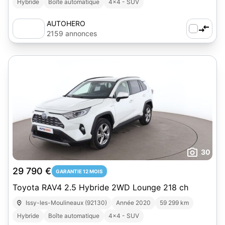
Hybride
Boîte automatique
4x4 - SUV
AUTOHERO
2159 annonces
30
29 790 €
GARANTIE 12 MOIS
Toyota RAV4 2.5 Hybride 2WD Lounge 218 ch
Issy-les-Moulineaux (92130)
Année 2020
59 299 km
Hybride
Boîte automatique
4x4 - SUV