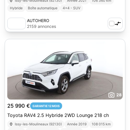
Issy-les-Moulineaux (92130)
Année 2021
106 360 km
Hybride
Boîte automatique
4x4 - SUV
AUTOHERO
2159 annonces
28
25 990 €
GARANTIE 12 MOIS
Toyota RAV4 2.5 Hybride 2WD Lounge 218 ch
Issy-les-Moulineaux (92130)
Année 2019
108 015 km