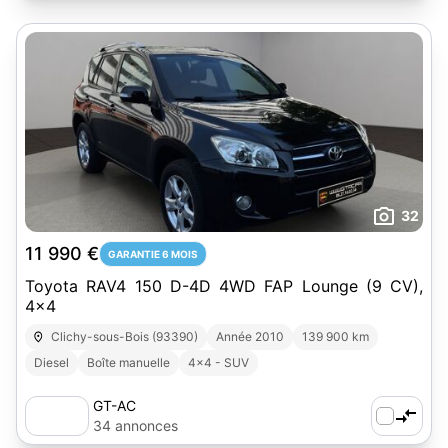
32
11 990 €
GARANTIE 6 MOIS
Toyota RAV4 150 D-4D 4WD FAP Lounge (9 CV),
4x4
Clichy-sous-Bois (93390)
Année 2010
139 900 km
Diesel
Boîte manuelle
4x4 - SUV
GT-AC
34 annonces