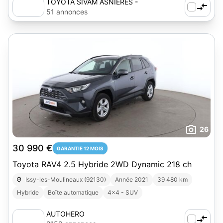
TOYOTA SIVAM ASNIERES -
AUTOSPHERE
51 annonces
26
30 990 €
GARANTIE 12 MOIS
Toyota RAV4 2.5 Hybride 2WD Dynamic 218 ch
Issy-les-Moulineaux (92130)
Année 2021
39 480 km
Hybride
Boîte automatique
4x4 - SUV
AUTOHERO