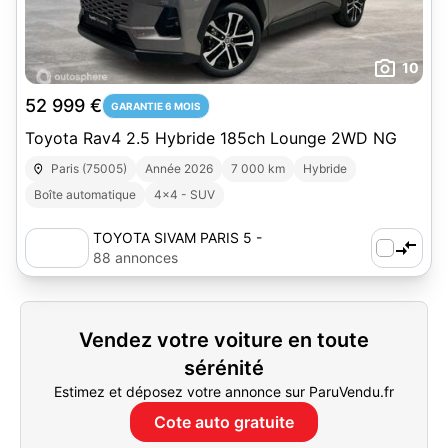
10
52 999 €
GARANTIE 6 MOIS
Toyota Rav4 2.5 Hybride 185ch Lounge 2WD NG
Paris (75005)
Année 2026
7 000 km
Hybride
Boîte automatique
4x4 - SUV
TOYOTA SIVAM PARIS 5 -
AUTOSPHERE
88 annonces
Vendez votre voiture en toute
sérénité
Estimez et déposez votre annonce sur ParuVendu.fr
Cote auto gratuite