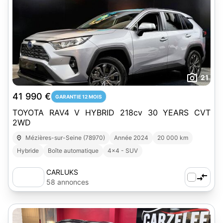
21
41 990 €
GARANTIE 12 MOIS
TOYOTA RAV4 V HYBRID 218cv 30 YEARS CVT
2WD
Mézières-sur-Seine (78970)
Année 2024
20 000 km
Hybride
Boîte automatique
4x4 - SUV
CARLUKS
58 annonces