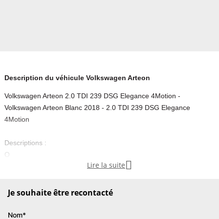
Description du véhicule Volkswagen Arteon
Volkswagen Arteon 2.0 TDI 239 DSG Elegance 4Motion -
Volkswagen Arteon Blanc 2018 - 2.0 TDI 239 DSG Elegance
4Motion
Descriptions :
O

Lire la suite
Equipements :
Confort, Accoudoir central, Caméra de recul, Capteur de luminosité,
Capteur de pluie, Chauffage des sièges arrière, Climatisation
Je souhaite être recontacté
automatique, Contrôle de la distance de stationnement, Hayon
électrique, Radar de recul, Régulateur de vitesse, Rétroviseurs
Nom*