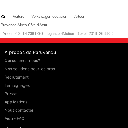
Voiture
Volkswagen occasion
Arteon
Provence-Alpes-Côte d'Azur
Arteon 2.0 TDI 239 DSG Elegance 4Motion, Diesel, 2018, 26 990 €
A propos de ParuVendu
Qui sommes-nous?
Nos solutions pour les pros
Recrutement
Témoignages
Presse
Applications
Nous contacter
Aide - FAQ