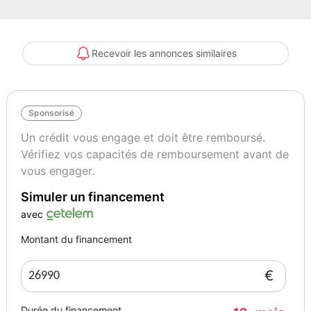
Système d'avertissement de distance, Système de contrôle de la
limitation de vitesse, Système de contrôle de la pression des pneus,
Verrouillage central des portes, Verrouillage central des portes avec
Recevoir les annonces similaires
télécommande, Autres, 4RM, Barrière de cargaison, Frein de
stationnement électronique, Jantes en alliage, Pack hiver, Palettes
de changement de vitesse, Pneus d'été, Pneus hiver, Rétroviseur
Sponsorisé
intérieur à gradation automatique, Sac de ski, Sièges sport,
Suspension sport, Système de contrôle vocal, Éclairage
Un crédit vous engage et doit être remboursé.
d'ambiance, Écran tactile
Vérifiez vos capacités de remboursement avant de
vous engager.
Couleur
Puissance réelle
Simuler un financement
Blanc
239
avec
Montant du financement
Vignette Crit’Air
2
€
Durée du financement