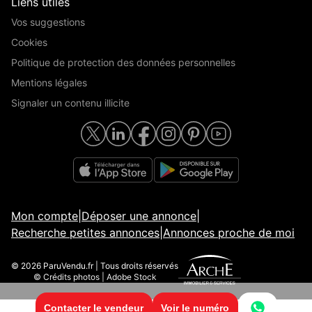
Liens utiles
Vos suggestions
Cookies
Politique de protection des données personnelles
Mentions légales
Signaler un contenu illicite
Mon compte
|
Déposer une annonce
|
Recherche petites annonces
|
Annonces proche de moi
© 2026 ParuVendu.fr | Tous droits réservés
© Crédits photos | Adobe Stock
Contacter le vendeur
Voir le numéro
© 2026 ParuVendu.fr | Tous droits réservés