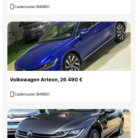

Caderousse (84860)
Volkswagen Arteon, 26 490 €

Caderousse (84860)