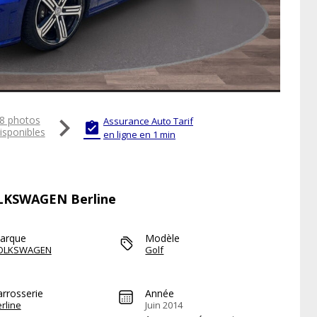

8 photos
Assurance Auto Tarif

isponibles
en ligne en 1 min
VOLKSWAGEN Berline
arque
Modèle
OLKSWAGEN
Golf
arrosserie
Année
rline
Juin 2014