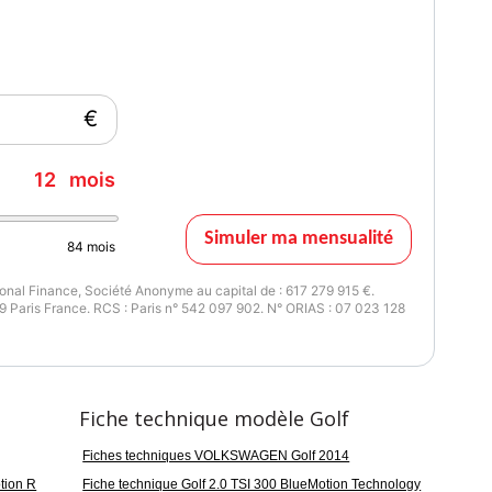
le, sièges sport chauffants, climatisation automatique bi-zone,
 et soutien lombaire, éclairage d'ambiance, volant cuir
€
nect (Apple CarPlay / Android Auto), écran tactile, Bluetooth,
 de recul, radar avant/arrière.
12
mois
Simuler ma mensualité
ction fatigue, reconnaissance des panneaux, assistant feux de
84
mois
les airbags.
nal Finance, Société Anonyme au capital de : 617 279 915 €.
 Paris France. RCS : Paris n° 542 097 902. N° ORIAS : 07 023 128
DCC, châssis sport, phares bi-xénon avec feux de jour LED,
, pack extérieur R.
Fiche technique modèle Golf
Fiches techniques VOLKSWAGEN Golf 2014
tion R
Fiche technique Golf 2.0 TSI 300 BlueMotion Technology