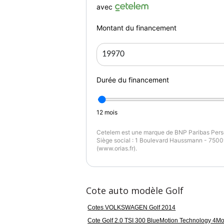
Confort & intérieur : Sellerie cuir intégra
avec
sièges avant avec réglages électriques
multifonction.
Montant du financement
Technologie & multimédia : Système App-Con
régulateur de vitesse adaptatif ACC, caméra
Durée du financement
Sécurité & assistance : Lane Assist, déte
12
mois
route, freinage d'urgence, ABS, ESP, multip
Cetelem est une marque de BNP Paribas Perso
Siège social : 1 Boulevard Haussmann - 75009
(www.orias.fr).
Dynamique & design : Suspension pilotée 
jantes alliage 18" Cadiz, échappement sport
Cote auto modèle Golf
Frais de gestion
Cotes VOLKSWAGEN Golf 2014
Cote Golf 2.0 TSI 300 BlueMotion Technology 4Mo