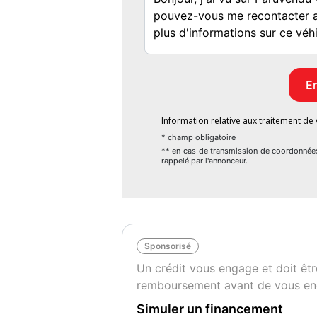
Puissance : 300 ch (221 kW)
Transmission : Manuelle 6 vitesses, 4Motio
Motorisation : Essence
Information relative aux traitement d
* champ obligatoire
** en cas de transmission de coordonnée
rappelé par l'annonceur.
Livraison et rapatriement
1 200 € à domicile
Sponsorisé
Un crédit vous engage et doit êtr
Options et équipements principaux
remboursement avant de vous en
Simuler un financement