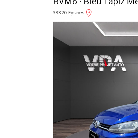
BVM6 · Bleu Lapiz Meta
33320 Eysines