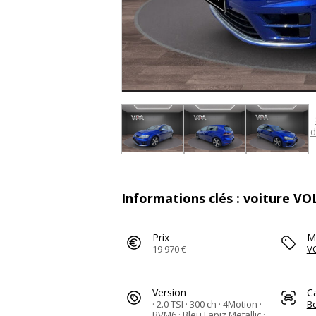
d
Informations clés : voiture 
Prix
M
19 970 €
V
Version
C
· 2.0 TSI · 300 ch · 4Motion ·
Be
BVM6 · Bleu Lapiz Metallic ·