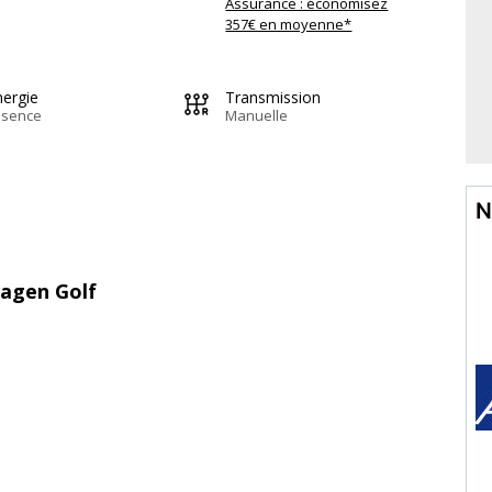
Assurance : économisez
357€ en moyenne*
nergie
Transmission
ssence
Manuelle
N
wagen Golf