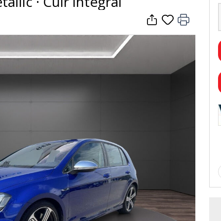
llic · Cuir intégral