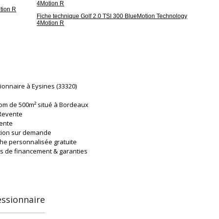
4Motion R
tion R
Fiche technique Golf 2.0 TSI 300 BlueMotion Technology
4Motion R
du dossier
ionnaire à Eysines (33320)
m de 500m² situé à Bordeaux
 Revente
ente
tion sur demande
he personnalisée gratuite
n en France
ns de financement & garanties
uté : nous acceptons désormais les paiements en crypto-
e.
non inclus)
le véhicule qui vous correspond, en toute sérénité.
essionnaire
liers & professionnels, profitez d'un accompagnement sur-