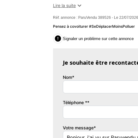

Lire la suite
, contactez-nous .......................... INF
Réf. annonce : ParuVendu 389526 - Le 22/07/2026
Golf R dans sa teinte Lapiz Blue Metallic,
TSI de 300 ch, sa transmission intégral
Pensez à covoiturer #SeDéplacerMoinsPolluer
expérience de conduite aussi exaltante que

Signaler un problème sur cette annonce
Détails du véhicule
Je souhaite être recontact
Nom*
Mise en circulation : 06/2014
Couleur : Bleu métallisé (Lapiz Blue)
Téléphone **
Kilométrage : 127 700 km
Votre message*