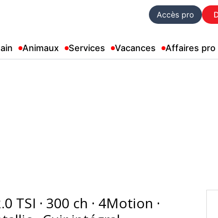
Accès pro
ain
Animaux
Services
Vacances
Affaires pro
.0 TSI · 300 ch · 4Motion ·