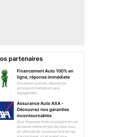
os partenaires
Financement Auto 100% en
ligne, réponse immédiate
Simulation gratuite, réponse de
principe immédiate et sans
engagement.
Assurance Auto AXA -
Découvrez nos garanties
incontournables
Vous disposez d'une assistance en cas
de panne même en bas de chez vous.
Un véhicule de courtoisie livré en cas
d'accrochage, où et quand vous