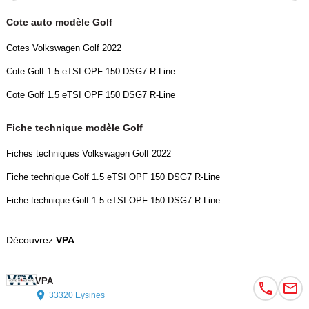
Informations supplémentaires
Cote auto modèle Golf
Cotes Volkswagen Golf 2022
Non inclus : carte grise, malus écologique éventuel et livraison.
Cote Golf 1.5 eTSI OPF 150 DSG7 R-Line
Cote Golf 1.5 eTSI OPF 150 DSG7 R-Line
Livraison et rapatriement : sur devis, voir détails avec un
commercial.
Fiche technique modèle Golf
Fiches techniques Volkswagen Golf 2022
Mentions commerciales VPA
Fiche technique Golf 1.5 eTSI OPF 150 DSG7 R-Line
Fiche technique Golf 1.5 eTSI OPF 150 DSG7 R-Line
Les frais de gestion sont déjà inclus dans le tarif affiché.
Découvrez
VPA
Nous vous accueillons dans notre showroom de 500 m² à
VPA
Bordeaux.
33320 Eysines