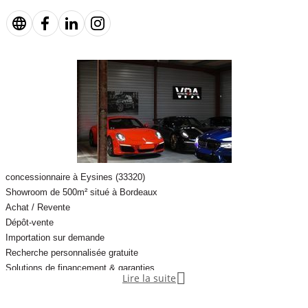
Financements possibles, reprises, dépôt-vente, et recherche
personnalisée 100% gratuite.
Pour toute demande de réservation, contactez l’agence
Paiement en crypto-monnaies possible.
Couleur
Puissance réelle
concessionnaire à Eysines (33320)
Gris
150
Showroom de 500m² situé à Bordeaux
Achat / Revente
Dépôt-vente
Vignette Crit’Air
Importation sur demande
1
Recherche personnalisée gratuite
Solutions de financement & garanties

Lire la suite
Nouveauté : nous acceptons désormais les paiements en crypto-monnaie.