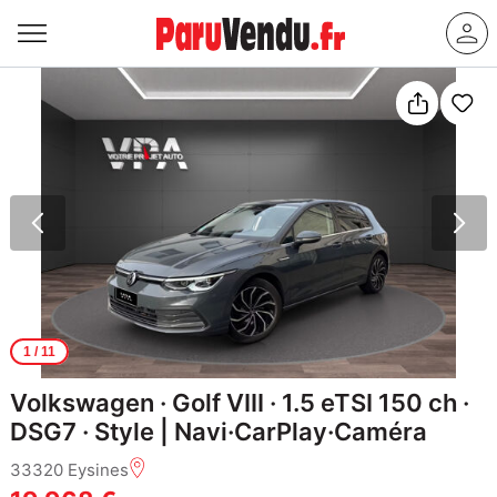
1
/ 11
Volkswagen · Golf VIII · 1.5 eTSI 150 ch ·
DSG7 · Style | Navi·CarPlay·Caméra
33320 Eysines