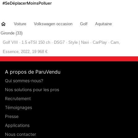
#SeDéplacerMoinsPolluer
Voiture
Volkswagen occasion
Golf
Aquitaine
Gironde (33)
Golf VIII · 1.5 eTSI 150 ch · DSG7 · Style | Navi · CarPlay · Cam,
Essence, 2022, 19 968 €
A propos de ParuVendu
Qui sommes-nous?
Nos solutions pour les pros
Recrutement
Témoignages
Presse
Applications
Nous contacter