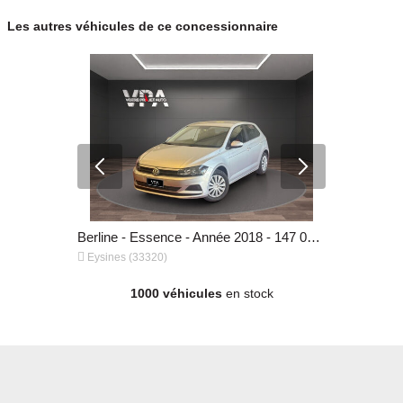
Les autres véhicules de ce concessionnaire
Trouvez le véhicule qui vous correspond, en toute sérénité.
Particuliers & professionnels, profitez d’un accompagnement sur-mesure.
Berline - Hybride - Année 2021 - 42 000 km, 21 480 €
Berline - Essence - Année 2018 - 147 000 km, 9 970 €


Eysines (33320)
Eysines (3
1000 véhicules
en stock