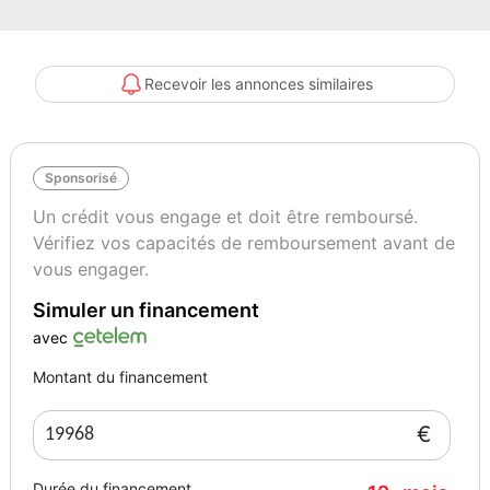
Couleur : Delfingrau métallisé
Recevoir les annonces similaires
Intérieur : Alcantara noir
Sponsorisé
Places/Portes : 5 / 5
Un crédit vous engage et doit être remboursé.
Vérifiez vos capacités de remboursement avant de
État : Occasion
vous engager.
Simuler un financement
Options et équipements clés
avec
Montant du financement
Infotainment : Navi Discover Pro · App-Connect Wireless (Apple
€
CarPlay/Android Auto) · DAB · charge sans fil · commande vocale
Durée du financement