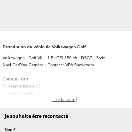
Description du véhicule Volkswagen Golf
Volkswagen · Golf VIII · 1.5 eTSI 150 ch · DSG7 · Style |
Navi·CarPlay·Caméra - Contact : VPA Showroom
Couleur : Gris
Puissance fiscale : 8
Puissance réelle : 150

Lire la suite
Emission CO2 : 0
, contactez-nous .......................... INFORMATIONS........................
Je souhaite être recontacté
Golf 8 Style micro-hybride 1.5 eTSI 150 ch, boîte DSG7,
configuration soignée Delfingrau métallisé / Alcantara noir. Très bien
Nom*