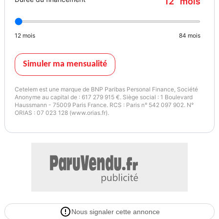
12
mois
Aides à la conduite : ACC (Stop&Go) · Side Assist · Lane Assist ·
reconnaissance des panneaux · Front Assist · Light Assist
12
mois
84
mois
Stationnement : Park Assist · capteurs AV/AR · caméra de recul
Simuler ma mensualité
Cetelem est une marque de BNP Paribas Personal Finance, Société
Confort : Climatronic 3 zones · sièges avant chauffants · volant
Anonyme au capital de : 617 279 915 €. Siège social : 1 Boulevard
Haussmann - 75009 Paris France. RCS : Paris n° 542 097 902. N°
chauffant · Keyless Access · rétros rabattables/chauffants/mémoire
ORIAS : 07 023 128 (www.orias.fr).
Ambiance & design : Éclairage d’ambiance 30 couleurs · Digital
Cockpit · jantes alliage 17" Ventura
Châssis : Suspension adaptative (DCC)
Nous signaler cette annonce