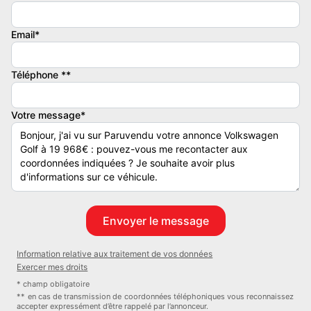
équipée: navigation, aides à la conduite complètes, sièges & volant
chauffants, caméra et Park Assist.
Email*
Téléphone **
Détails du véhicule
Votre message*
Mise en circulation : 07/2022
Kilométrage : 109 000 km
Moteur : 1.5 eTSI (MHEV) · 150 ch · Essence
Information relative aux traitement de vos données
Exercer mes droits
Transmission : DSG7 · Traction avant
* champ obligatoire
** en cas de transmission de coordonnées téléphoniques vous reconnaissez
accepter expressément d’être rappelé par l’annonceur.