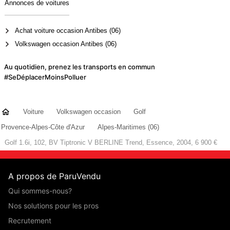
Annonces de voitures
Achat voiture occasion Antibes (06)
Volkswagen occasion Antibes (06)
Au quotidien, prenez les transports en commun
#SeDéplacerMoinsPolluer
Voiture
Volkswagen occasion
Golf
Provence-Alpes-Côte d'Azur
Alpes-Maritimes (06)
Golf 1.6i, 102, BV Tiptronic V BERLINE Trend, Essence, 2004, 6 900 €
A propos de ParuVendu
Qui sommes-nous?
Nos solutions pour les pros
Recrutement