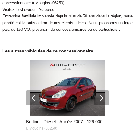
concessionnaire à Mougins (06250)
Visitez le showroom Autopros !
Entreprise familiale implantée depuis plus de 50 ans dans la région, notre
priorité est la satisfaction de nos clients fidèles. Nous proposons un large
parc de 150 VO, provenant de concessionnaires ou de particuliers…
Les autres véhicules de ce concessionnaire
Berline - Diesel - Année 2015 - 70 800 km, 14 490 €
Berline - Diesel - Année 2007 - 129 000 km, 4 990 €


Mougins (06250)
Mougins (0