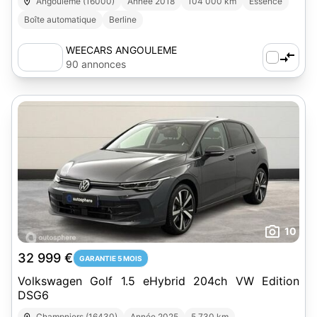
Angoulême (16000)
Année 2018
104 000 km
Essence
Boîte automatique
Berline
WEECARS ANGOULEME
90 annonces
10
32 999 €
GARANTIE 5 MOIS
Volkswagen Golf 1.5 eHybrid 204ch VW Edition
DSG6
Champniers (16430)
Année 2025
5 730 km