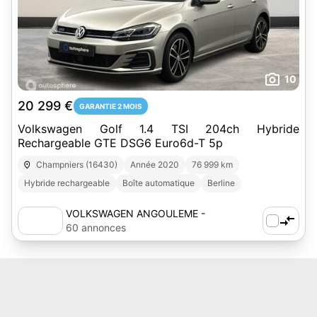
10
20 299 €
GARANTIE 2 MOIS
Volkswagen Golf 1.4 TSI 204ch Hybride
Rechargeable GTE DSG6 Euro6d-T 5p
Champniers (16430)
Année 2020
76 999 km
Hybride rechargeable
Boîte automatique
Berline
VOLKSWAGEN ANGOULEME -
AUTOSPHERE
60 annonces