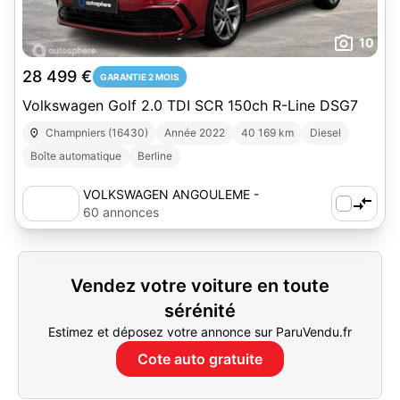
10
28 499 €
GARANTIE 2 MOIS
Volkswagen Golf 2.0 TDI SCR 150ch R-Line DSG7
Champniers (16430)
Année 2022
40 169 km
Diesel
Boîte automatique
Berline
VOLKSWAGEN ANGOULEME -
AUTOSPHERE
60 annonces
Vendez votre voiture en toute
sérénité
Estimez et déposez votre annonce sur ParuVendu.fr
Cote auto gratuite