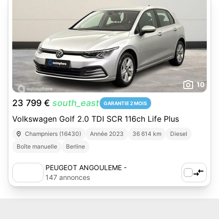
10
23 799 €
south_east
GARANTIE 2 MOIS
Volkswagen Golf 2.0 TDI SCR 116ch Life Plus
Champniers (16430)
Année 2023
36 614 km
Diesel
Boîte manuelle
Berline
PEUGEOT ANGOULEME -
AUTOSPHERE
147 annonces