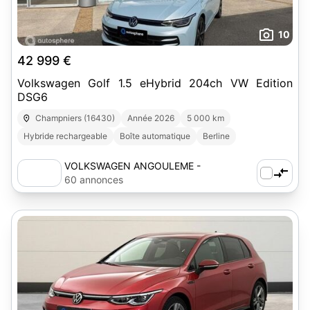
10
42 999 €
Volkswagen Golf 1.5 eHybrid 204ch VW Edition
DSG6
Champniers (16430)
Année 2026
5 000 km
Hybride rechargeable
Boîte automatique
Berline
VOLKSWAGEN ANGOULEME -
AUTOSPHERE
60 annonces