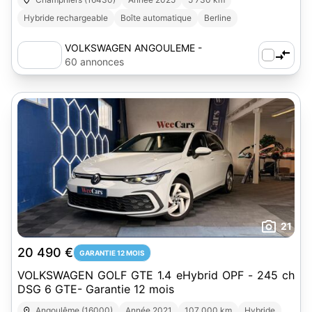
Hybride rechargeable
Boîte automatique
Berline
VOLKSWAGEN ANGOULEME -
AUTOSPHERE
60 annonces
21
20 490 €
GARANTIE 12 MOIS
VOLKSWAGEN GOLF GTE 1.4 eHybrid OPF - 245 ch
DSG 6 GTE- Garantie 12 mois
Angoulême (16000)
Année 2021
107 000 km
Hybride