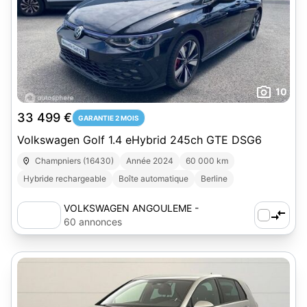
10
33 499 €
GARANTIE 2 MOIS
Volkswagen Golf 1.4 eHybrid 245ch GTE DSG6
Champniers (16430)
Année 2024
60 000 km
Hybride rechargeable
Boîte automatique
Berline
VOLKSWAGEN ANGOULEME -
AUTOSPHERE
60 annonces