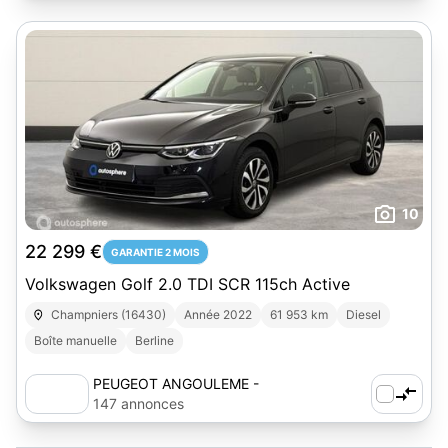
10
22 299 €
GARANTIE 2 MOIS
Volkswagen Golf 2.0 TDI SCR 115ch Active
Champniers (16430)
Année 2022
61 953 km
Diesel
Boîte manuelle
Berline
PEUGEOT ANGOULEME -
AUTOSPHERE
147 annonces