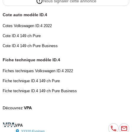
Nous signaler cette annonce
• Sièges avant chauffants
Cote auto modèle ID.4
• Volant multifonction en cuir chauffant
Cotes Volkswagen ID.4 2022
• Régulateur de vitesse adaptatif ACC
Cote ID.4 149 ch Pure
• Assistant de maintien de voie « Lane Assist »
Cote ID.4 149 ch Pure Business
• Freinage d’urgence automatique
Fiche technique modèle ID.4
Fiches techniques Volkswagen ID.4 2022
• Détection de fatigue conducteur
Fiche technique ID.4 149 ch Pure
• Limiteur de vitesse
Fiche technique ID.4 149 ch Pure Business
• Aide au stationnement avant et arrière
Découvrez
VPA
• Caméra de recul
VPA
• Rétroviseurs électriques, chauffants et rabattables
33320 Eysines