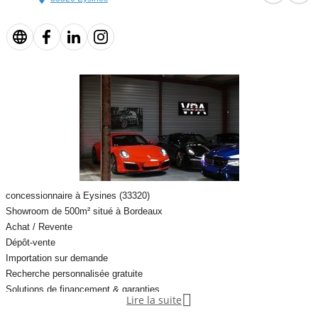
• Rétroviseur intérieur anti-éblouissement automatique
• Accès et démarrage sans clé
• Vitres électriques
• Capteur de pluie et de luminosité
• Barres de toit
concessionnaire à Eysines (33320)
• Jantes 18 pouces
Showroom de 500m² situé à Bordeaux
Achat / Revente
• Système ISOFIX avant et arrière
Dépôt-vente
Importation sur demande
• Sélection du profil de conduite
Recherche personnalisée gratuite
Solutions de financement & garanties

Lire la suite
• Câble de recharge Type 2