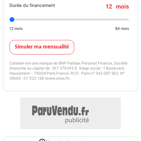
Durée du financement
12
mois
• Cockpit numérique
• Système de navigation GPS
12
mois
84
mois
• Écran tactile multimédia
Simuler ma mensualité
• Android Auto & Apple CarPlay
Cetelem est une marque de BNP Paribas Personal Finance, Société
• Bluetooth avec kit mains libres
Anonyme au capital de : 617 279 915 €. Siège social : 1 Boulevard
Haussmann - 75009 Paris France. RCS : Paris n° 542 097 902. N°
ORIAS : 07 023 128 (www.orias.fr).
• Commande vocale
• Recharge par induction pour smartphone
• Radio avec ports USB
• Climatisation automatique « Climatronic »