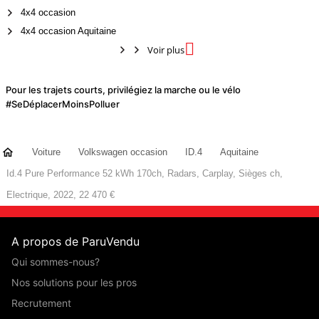
4x4 occasion
4x4 occasion Aquitaine

Voir plus
Pour les trajets courts, privilégiez la marche ou le vélo
#SeDéplacerMoinsPolluer
Voiture
Volkswagen occasion
ID.4
Aquitaine
Id.4 Pure Performance 52 kWh 170ch, Radars, Carplay, Sièges ch,
Electrique, 2022, 22 470 €
A propos de ParuVendu
Qui sommes-nous?
Nos solutions pour les pros
Recrutement