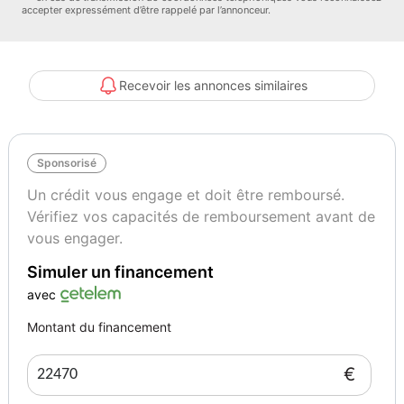
accepter expressément d’être rappelé par l’annonceur.
• Nombre de propriétaires : 1
• Disponibilité : Immédiate
Recevoir les annonces similaires
Livraison et rapatriement : Devis sur simple demande, nous
Sponsorisé
proposons des livraisons sur camion plateau en 15 jours ou avec
chauffeur privé en 48 heures.
Un crédit vous engage et doit être remboursé.
Vérifiez vos capacités de remboursement avant de
vous engager.
Options et équipements :
Simuler un financement
• Phares LED avec allumage automatique
avec
Montant du financement
• Feux de jour LED
€
• Éclairage d’ambiance intérieur