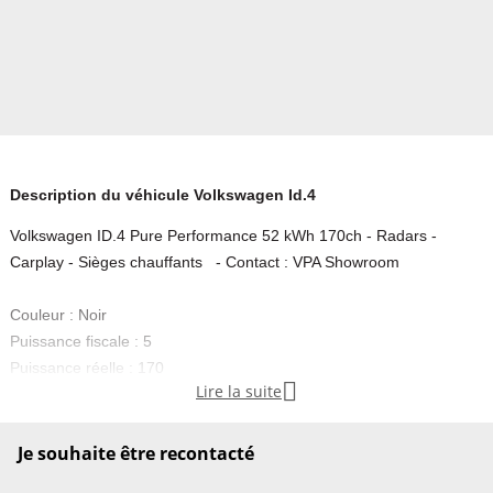
Description du véhicule Volkswagen Id.4
Volkswagen ID.4 Pure Performance 52 kWh 170ch - Radars -
Carplay - Sièges chauffants - Contact : VPA Showroom
Couleur : Noir
Puissance fiscale : 5
Puissance réelle : 170

Lire la suite
Emission CO2 : 0
, contactez-nous .......................... INFORMATIONS........................
Je souhaite être recontacté
Découvrez ce Volkswagen ID.4 Pure Performance 52 kWh, un SUV