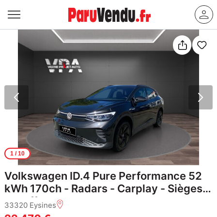
1
/ 10
Volkswagen ID.4 Pure Performance 52
kWh 170ch - Radars - Carplay - Sièges
chauffants
33320 Eysines