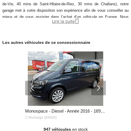
fenêtres latérales dans le compartiment passager,Système
de-Vie, 40 mins de Saint-Hilaire-de-Riez, 30 mins de Challans), notre
,Système d'alarme antivol a...
garage met à votre disposition son expérience afin de vous conseiller au
mieux et de vous assister dans l’achat d’un véhicule en Europe. Nous

Lire la suite
effectuons pour vous toutes les démarches avec les concessions en
Couleur
Puissance réelle
Allemagne, Italie, Pays bas, et Luxembourg. Nous trouvons les meilleurs
BLANC NOIR
150
prix pour des véhicules neuf et d'occasion de qualités. Nous vous
Les autres véhicules de ce concessionnaire
proposons aujourd'hui un large choix de véhicules toutes
Vignette Crit’Air
Autres informations
2
Première main
Monospace - Diesel - Année 2016 - 169 400 km, 26 500 €
Monospace - Diesel - Année 2016 - 177 800 km, 30 500 €


Montaigu (85600)
Mont
947 véhicules
en stock