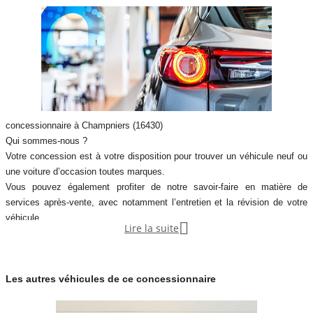
concessionnaire à Champniers (16430)
Qui sommes-nous ?
Votre concession est à votre disposition pour trouver un véhicule neuf ou
une voiture d’occasion toutes marques.
Vous pouvez également profiter de notre savoir-faire en matière de
services après-vente, avec notamment l’entretien et la révision de votre
véhicule.

Lire la suite
Notre concession fait partie du réseau de concessions d’Autosphere.fr,
pour vous accompagner au mieux dans votre recherche de véhicules
d’occasion.
Les autres véhicules de ce concessionnaire
Autosphere.fr c’est l’expérience de concessionnaires reconnus parmi un
réseau de 250 concessions, avec plus de 14 000 voitures dans toute la
France.