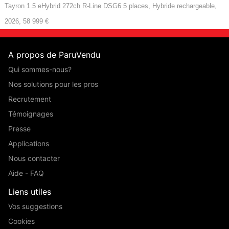
Tayron 1.5 eHybrid 272ch R-Line DSG6 5 places, Hybride rechargeable,
2026, 58 999 €
A propos de ParuVendu
Qui sommes-nous?
Nos solutions pour les pros
Recrutement
Témoignages
Presse
Applications
Nous contacter
Aide - FAQ
Liens utiles
Vos suggestions
Cookies