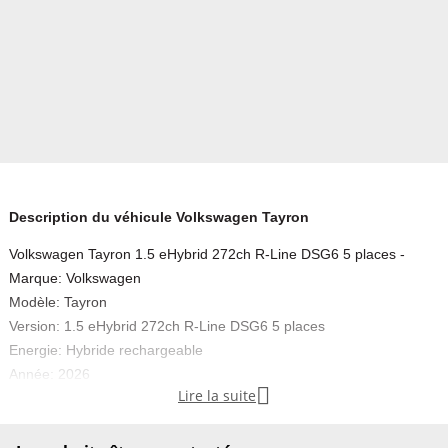
Description du véhicule Volkswagen Tayron
Volkswagen Tayron 1.5 eHybrid 272ch R-Line DSG6 5 places -
Marque: Volkswagen
Modèle: Tayron
Version: 1.5 eHybrid 272ch R-Line DSG6 5 places
Energie: Hybride rechargeable
Année: 2026

Lire la suite
Couleur: Blanc Pur
Carrosserie: SUV
Boite: Automatique