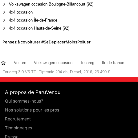
Volkswagen occasion Boulogne-Billancourt (92)
4x4 occasion
4x4 occasion Île-de-France
4x4 occasion Hauts-de-Seine (92)
Pensez à covoiturer #SeDéplacerMoinsPolluer
Voiture
Volkswagen occasion
Touareg
Ile-de-france
Touareg 3.0 V6 TDI Tiptronic 204 ch, Diesel, 2016, 23 490 €
A propos de ParuVendu
Qui sommes-nous?
Nos solutions pour les pros
Recrutement
Témoignages
Presse