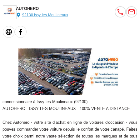
- Assistant De Feux De Route,
AUTOHERO
- Filtre à Particules,
92130 Issy-les-Moulineaux
- Rétroviseur extérieur asphérique gauche,
- Sécurité enfants à commande électrique,
- Blocage électronique du différentiel (EDS),
- Radars de stationnement arrière,
- Système main-libre/Bluetooth,
- Caméra de recul,
- Limiteur de vitesse,
- Radars de stationnement avant,
- Sièges avant chauffants,
- Kit anti-crevaison,
- Clim. automatique bi-zone,
concessionnaire à Issy-les-Moulineaux (92130)
- VOEU
AUTOHERO - ISSY LES MOULINEAUX - 100% VENTE A DISTANCE
Equipements :
Chez Autohero - votre site d’achat en ligne de voitures d'occasion - vous
- energie : diesel
pouvez commander votre voiture depuis le confort de votre canapé. Faites
- millesime : 2016
votre choix parmi notre vaste sélection de toutes les marques et de tous