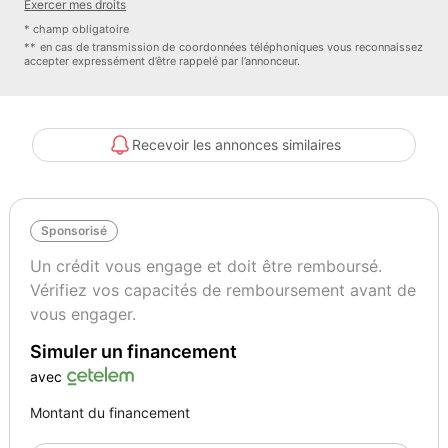
Exercer mes droits
- Essuie-Glaces Avec Capteur De Pluie,
* champ obligatoire
- Cache-bagages / store,
** en cas de transmission de coordonnées téléphoniques vous reconnaissez
accepter expressément d’être rappelé par l’annonceur.
- Système De Surveillance De La Pression Des Pneus,
- Paquet non-fumeur,
- Boîte à gants verrouillable avec fonction de refroidissement
éclairée,
Recevoir les annonces similaires
- Correcteur Électronique De Stabilité,
- Feux Arrière LED,
- Réglage automatique de la portée des phares,
Sponsorisé
- Système antiblocage (ABS),
- Pack Active Lighting,
Un crédit vous engage et doit être remboursé.
- Volant Avec Palettes De Changement De Vitesse,
Vérifiez vos capacités de remboursement avant de
- Système d'aide à la conduite : Frein multicollision (Multi Collision
vous engager.
Brake),
Simuler un financement
- Réservoir AD-Blue,
- Phares Antibrouillard Avant,
avec
- Rétroviseur Intérieur Assombrissant,
Montant du financement
- Direction Assistée,