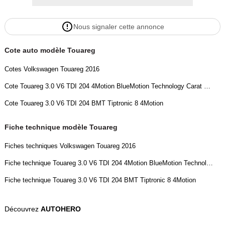
- Parties Extérieures En Chrome,
- Assistance Au Freinage,
Nous signaler cette annonce
- Réception radio numérique (DAB+),
- Dispositif antidémarrage (électronique),
Cote auto modèle Touareg
- Liseuses avant et arrière LED,
- Rétroviseurs Extérieurs Ajustables Électriquement Et Dégivrants,
Cotes Volkswagen Touareg 2016
- GPS intégré,
Cote Touareg 3.0 V6 TDI 204 4Motion BlueMotion Technology Carat Edition A
- Pommeau de levier de vitesses et de sélection en cuir /
aluminium,
Cote Touareg 3.0 V6 TDI 204 BMT Tiptronic 8 4Motion
- Ceintures de sécurité à l'avant avec prétensionneurs réglables en
hauteur,
Fiche technique modèle Touareg
- Trousse de secours et triangle de signalisation,
Fiches techniques Volkswagen Touareg 2016
- Vitres Électriques Avant Et Arrière,
- Pare-soleil avec miroir (éclairé),
Fiche technique Touareg 3.0 V6 TDI 204 4Motion BlueMotion Technology Carat Edition A
- Rétroviseurs extérieurs avec fonction d'abaissement automatique,
Fiche technique Touareg 3.0 V6 TDI 204 BMT Tiptronic 8 4Motion
- Pédale acier inoxydable / aluminium design,
- Phares Bi-Xénon,
Découvrez
AUTOHERO
- Pack d'ambiance,
- Liseuses à l'avant et à l'arrière,