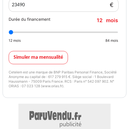
- Prise (branchement 12 V) dans le coffre,
€
- Transmission Intégrale,
- Sièges Arrière Rabattables,
Durée du financement
12
mois
- Système d'alerte pour les ceintures de sécurité,
- Système Assistance à la conduite : Assistance au démarrage en
côte/à la descente,
12
mois
84
mois
- Assistance Au Démarrage En Pente,
- Airbag Conducteur & Passager,
- Ceinture de sécurité 3 points à l'arrière,
Simuler ma mensualité
- au milieu,
- Rétroviseurs Extérieurs Rabattables Électriquement,
Cetelem est une marque de BNP Paribas Personal Finance, Société
- Boîte de vitesses automatique - Tiptronic (8 étages),
Anonyme au capital de : 617 279 915 €. Siège social : 1 Boulevard
Haussmann - 75009 Paris France. RCS : Paris n° 542 097 902. N°
- Prise multimédia AUX-IN,
ORIAS : 07 023 128 (www.orias.fr).
- Fixations Isofix pour siège enfant sur la banquette arrière,
- Rails De Toit,
- Détection De Fatigue,
- Régulateur De Vitesse,
- Feu Antibrouillard Arrière,
- Assistance Antipatinage (ASR),