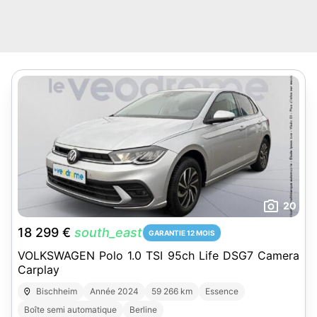
20
18 299 €
south_east
GARANTIE 12 MOIS
VOLKSWAGEN Polo 1.0 TSI 95ch Life DSG7 Camera
Carplay
Bischheim
Année 2024
59 266 km
Essence
Boîte semi automatique
Berline