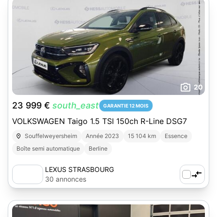
20
23 999 €
south_east
GARANTIE 12 MOIS
VOLKSWAGEN Taigo 1.5 TSI 150ch R-Line DSG7
Souffelweyersheim
Année 2023
15 104 km
Essence
Boîte semi automatique
Berline
LEXUS STRASBOURG
30 annonces