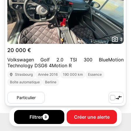
3
20 000 €
Volkswagen Golf 2.0 TSI 300 BlueMotion
Technology DSG6 4Motion R
Strasbourg
Année 2016
190 000 km
Essence
Boîte automatique
Berline
Particulier
Filtrer
Créer une alerte
3