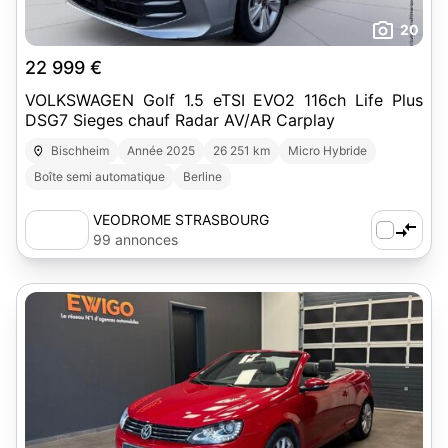
20
22 999 €
VOLKSWAGEN Golf 1.5 eTSI EVO2 116ch Life Plus
DSG7 Sieges chauf Radar AV/AR Carplay
Bischheim
Année 2025
26 251 km
Micro Hybride
Boîte semi automatique
Berline
VEODROME STRASBOURG
99 annonces