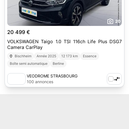
20
20 499 €
VOLKSWAGEN Taigo 1.0 TSI 116ch Life Plus DSG7
Camera CarPlay
Bischheim
Année 2025
12 173 km
Essence
Boîte semi automatique
Berline
VEODROME STRASBOURG
100 annonces