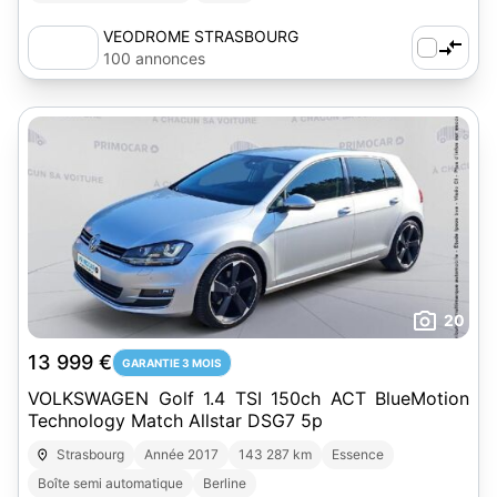
VEODROME STRASBOURG
100 annonces
20
13 999 €
GARANTIE 3 MOIS
VOLKSWAGEN Golf 1.4 TSI 150ch ACT BlueMotion
Technology Match Allstar DSG7 5p
Strasbourg
Année 2017
143 287 km
Essence
Boîte semi automatique
Berline