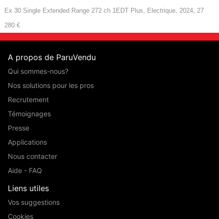
Ex 30 Single Extended Range 272 ch 1EDT Plus, Electrique, 2024, 27
280 €
A propos de ParuVendu
Qui sommes-nous?
Nos solutions pour les pros
Recrutement
Témoignages
Presse
Applications
Nous contacter
Aide - FAQ
Liens utiles
Vos suggestions
Cookies