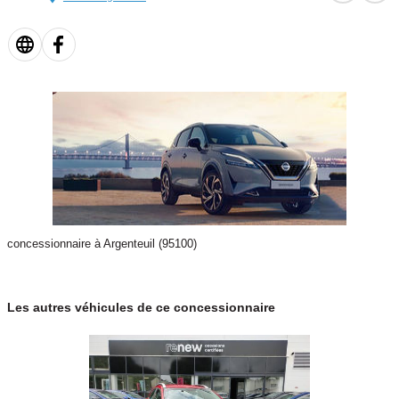
Couleur
Vignette Crit’Air
NOIR
0
Couleur intérieur
Garantie mécanique
HARMONIE
12 mois
concessionnaire à Argenteuil (95100)
Les autres véhicules de ce concessionnaire