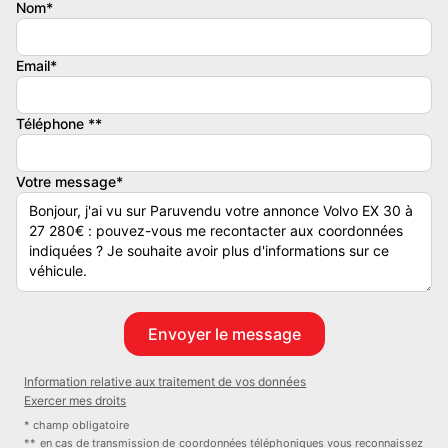
- Type de boite : Automatique
Nom*
- Couleur extérieure : NOIR
- Couleur intérieure : HARMONIE
Email*
- Taux d'émission de CO2 : 0
- Kilométrage : 20554
Téléphone **
Dimension - Masse :
- Longueur : 4233 cm
Votre message*
- Largeur : 1837 cm
- Hauteur : 1549 cm
- Empattement : 2650 cm
- Volume : 318 L
- Vide : 1860
- Utile : 375
Liste des équipements :
Information relative aux traitement de vos données
- 2 cartes de verrouillage et déverrouillage du véhicule
Exercer mes droits
- 2 prises USB type-C AV
* champ obligatoire
- 2 prises USB type-C aux places AR
** en cas de transmission de coordonnées téléphoniques vous reconnaissez