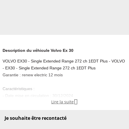
Description du véhicule Volvo Ex 30
VOLVO EX30 - Single Extended Range 272 ch 1EDT Plus - VOLVO
- EX30 - Single Extended Range 272 ch 1EDT Plus
Garantie : renew electric 12 mois
Caractéristiques :
- Date mise en circulation : 30/12/2024

Lire la suite
- Puissance fiscale : 5 CV
- Carrosserie : TOUT-TERRAIN CV
- Nbr portes : 5
Je souhaite être recontacté
- Energie : Courant électrique