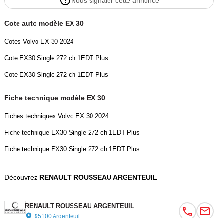
Nous signaler cette annonce
- Peinture non métallisée Bleu Nuage
- Plancher de coffre amovible
Cote auto modèle EX 30
- Porte-gobelets AV
- Prise 12V dans le coffre
Cotes Volvo EX 30 2024
- Pré-câblage électrique pour le crochet d'attelage
Cote EX30 Single 272 ch 1EDT Plus
- Radar de stationnement AR
- Radar de stationnement AV
Cote EX30 Single 272 ch 1EDT Plus
- Reconnaissance des panneaux de signalisation
- Réglage en hauteur manuel des ceintures AV
Fiche technique modèle EX 30
- Régulateur adaptatif de vitesse et de distance ACC
Fiches techniques Volvo EX 30 2024
- Rétroviseur intérieur jour/nuit manuel
- Sellerie Marine
Fiche technique EX30 Single 272 ch 1EDT Plus
- Siège conducteur réglable en hauteur manuellement
Fiche technique EX30 Single 272 ch 1EDT Plus
- Sonde de température extérieure et horloge
- Système numérique terrestre (DAB+ )
Découvrez
RENAULT ROUSSEAU ARGENTEUIL
- Séquence lumineuse d?approche
- Tapis de sol premium
- Toit contrasté Noir Onyx
RENAULT ROUSSEAU ARGENTEUIL
- Verrouillage de sécurité enfant manuel aux portes AR
95100 Argenteuil