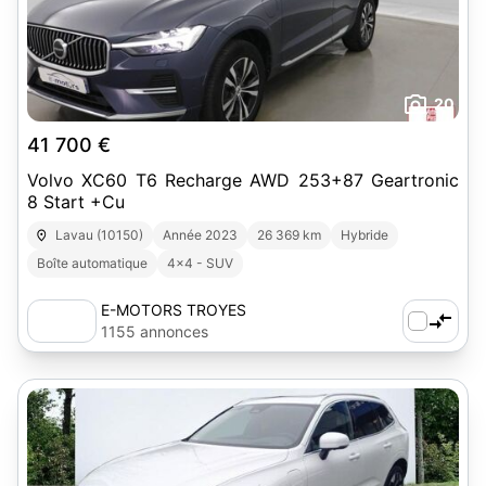
20
41 700 €
Volvo XC60 T6 Recharge AWD 253+87 Geartronic
8 Start +Cu
Lavau (10150)
Année 2023
26 369 km
Hybride
Boîte automatique
4x4 - SUV
E-MOTORS TROYES
1155 annonces