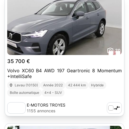
20
35 700 €
Volvo XC60 B4 AWD 197 Geartronic 8 Momentum
+IntelliSafe
Lavau (10150)
Année 2022
42 444 km
Hybride
Boîte automatique
4x4 - SUV
E-MOTORS TROYES
1155 annonces