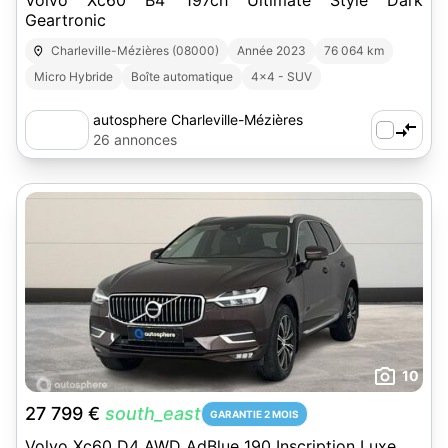
Volvo Xc60 B4 197ch Ultimate Style Dark
Geartronic
Charleville-Mézières (08000)
Année 2023
76 064 km
Micro Hybride
Boîte automatique
4x4 - SUV
autosphere Charleville-Mézières
26 annonces
10
27 799 €
south_east
GARANTIE 2 MOIS
Volvo Xc60 D4 AWD AdBlue 190 Inscription Luxe