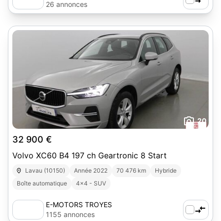
26 annonces
20
32 900 €
Volvo XC60 B4 197 ch Geartronic 8 Start
Lavau (10150)
Année 2022
70 476 km
Hybride
Boîte automatique
4x4 - SUV
E-MOTORS TROYES
1155 annonces