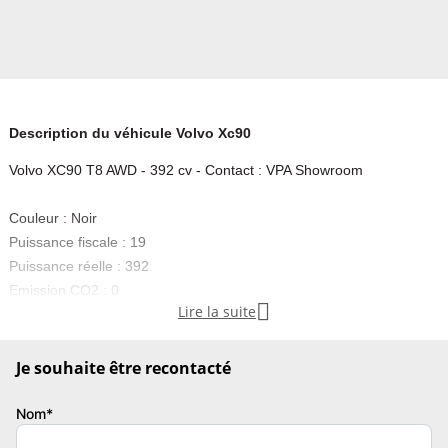
Description du véhicule Volvo Xc90
Volvo XC90 T8 AWD - 392 cv - Contact : VPA Showroom
Couleur : Noir
Puissance fiscale : 19
Puissance réelle : 392
Emission CO2 : 0

Lire la suite
Première main
Abs, Accoudoir central, Affichage tête haute, Aide au démarrage en
Je souhaite être recontacté
pente, Aide au freinage d’urgence, Airbags frontaux, Airbags
latéraux, Airbags rideaux, Alarme, Allumage automatique des feux,
Nom*
Anti-démarrage, Anti-patinage, Auto-radio commandé au volant,