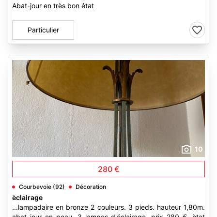
Abat-jour en très bon état
Particulier
10
280 €
Courbevoie (92)
Décoration
èclairage
...lampadaire en bronze 2 couleurs. 3 pieds. hauteur 1,80m.
abat jour en peau. 3 lampes d'éclairage. prix 280 €. ètat