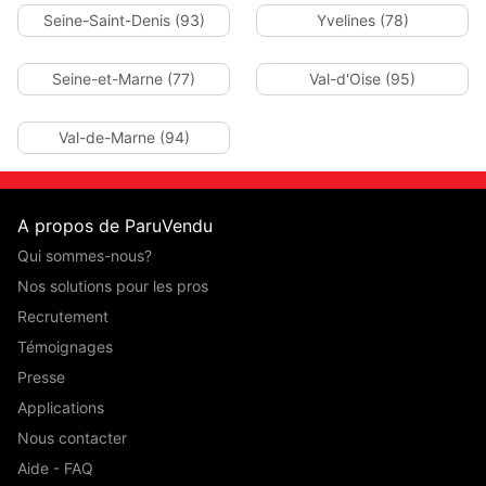
Seine-Saint-Denis (93)
Yvelines (78)
Seine-et-Marne (77)
Val-d'Oise (95)
Val-de-Marne (94)
A propos de ParuVendu
Qui sommes-nous?
Nos solutions pour les pros
Recrutement
Témoignages
Presse
Applications
Nous contacter
Aide - FAQ