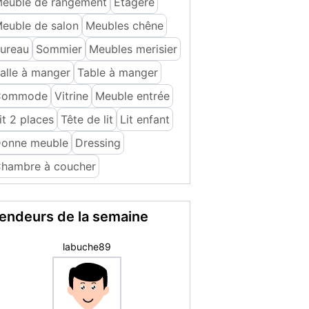
euble de rangement
Etagère
euble de salon
Meubles chêne
ureau
Sommier
Meubles merisier
alle à manger
Table à manger
Commode
Vitrine
Meuble entrée
it 2 places
Tête de lit
Lit enfant
onne meuble
Dressing
hambre à coucher
endeurs de la semaine
Fred G.