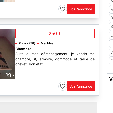
M
Voir l'annonce
M
B
S
250 €
L
Poissy (78)
Meubles
Chambre
D
Suite à mon déménagement, je vends ma
chambre, lit, armoire, commode et table de
C
chevet. bon état.
7
V
Voir l'annonce