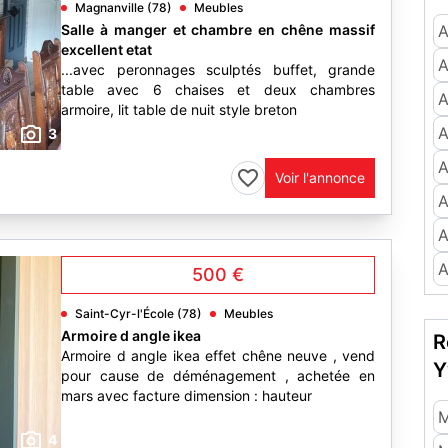
Magnanville (78)
Meubles
Salle à manger et chambre en chêne massif
A
excellent etat
A
...avec peronnages sculptés buffet, grande
table avec 6 chaises et deux chambres
A
armoire, lit table de nuit style breton
A
3
A
Voir l'annonce
A
A
A
500 €
Saint-Cyr-l'École (78)
Meubles
Armoire d angle ikea
R
Armoire d angle ikea effet chêne neuve , vend
Y
pour cause de déménagement , achetée en
mars avec facture dimension : hauteur
M
4