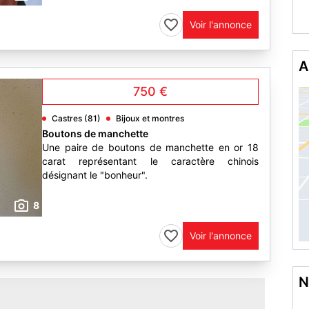
Voir l'annonce
A
750 €
Castres (81)
Bijoux et montres
Boutons de manchette
Une paire de boutons de manchette en or 18
carat représentant le caractère chinois
désignant le "bonheur".
8
Voir l'annonce
N