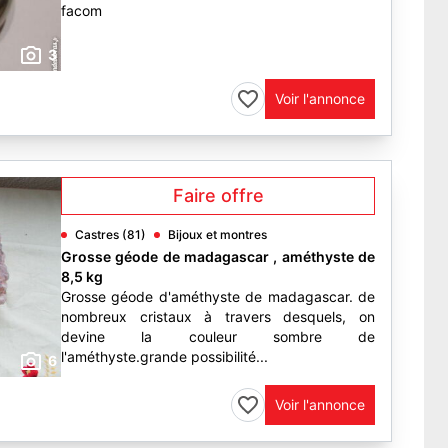
facom
3
Voir l'annonce
Faire offre
Castres (81)
Bijoux et montres
Grosse géode de madagascar , améthyste de
8,5 kg
Grosse géode d'améthyste de madagascar. de
nombreux cristaux à travers desquels, on
devine la couleur sombre de
l'améthyste.grande possibilité...
6
Voir l'annonce