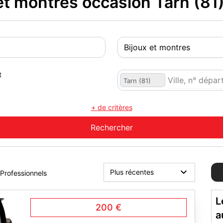
t montres occasion Tarn (81
t
Tarn (81)
+ de critères
Professionnels
L
200 €
a