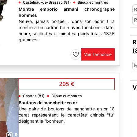
Castelnau-de-Brassac (81)
Bijoux et montres
Montre emporio armani chronographe
B
hommes
P
Neuve, jamais portée , dans son écrin ! la
montre a un cadran brun avec fonctions : date,
heure, secondes et minutes. poids total : 137,5
grammes...
6
R
(
Voir l'annonce
M
295 €
V
Castres (81)
Bijoux et montres
Boutons de manchette en or
Une paire de boutons de manchette en or 18
carat représentant le caractère chinois "fu"
désignant le "bonheur".
9