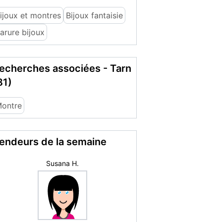
ijoux et montres
Bijoux fantaisie
arure bijoux
echerches associées - Tarn
81)
ontre
endeurs de la semaine
labuche89