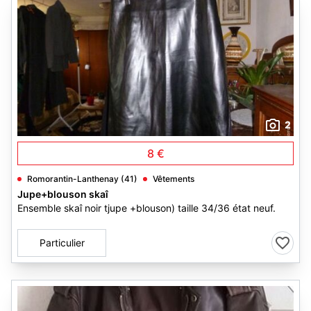
2
8 €
Romorantin-Lanthenay (41)
Vêtements
Jupe+blouson skaî
Ensemble skaî noir tjupe +blouson) taille 34/36 état neuf.
Particulier