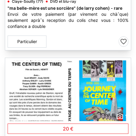
Claye-Souilly (77)
DVD et blu-ray
"ma belle-mère est une sorcière" (de larry cohen) - rare
Envoi de votre paiement (par virement ou chàˆque)
seulement apràˆs reception du colis chez vous : 100%
confiance a double
Particulier
1
20 €