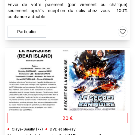
Envoi de votre paiement (par virement ou chàˆque)
seulement apràˆs reception du colis chez vous : 100%
confiance a double
Particulier
1
20 €
Claye-Souilly (77)
DVD et blu-ray