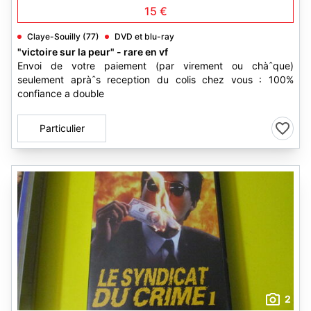
15 €
Claye-Souilly (77)
DVD et blu-ray
"victoire sur la peur" - rare en vf
Envoi de votre paiement (par virement ou chàˆque)
seulement apràˆs reception du colis chez vous : 100%
confiance a double
Particulier
2