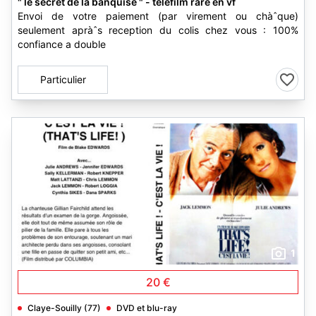
" le secret de la banquise " - téléfilm rare en vf
Envoi de votre paiement (par virement ou chàˆque)
seulement apràˆs reception du colis chez vous : 100%
confiance a double
Particulier
1
20 €
Claye-Souilly (77)
DVD et blu-ray