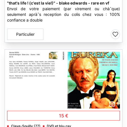
"that's life ! (c'est la vie!)" - blake edwards - rare en vf
Envoi de votre paiement (par virement ou chàˆque)
seulement apràˆs reception du colis chez vous : 100%
confiance a double
Particulier
1
15 €
Claye-Souilly (77)
DVD et blu-ray