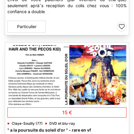
seulement apràˆs reception du colis chez vous : 100%
confiance a double
Particulier
1
15 €
Claye-Souilly (77)
DVD et blu-ray
" a la poursuite du soleil d'or " - rare en vf