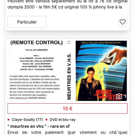
Peuvent être vendus séparément ou le lot à 7€ cd original
olympia 2000 - le film 5€ cd original 100 % johnny live à la
Particulier
1
15 €
Claye-Souilly (77)
DVD et blu-ray
" meurtres en vhs " - rare en vf
Envoi de votre paiement (par virement ou chàˆque)