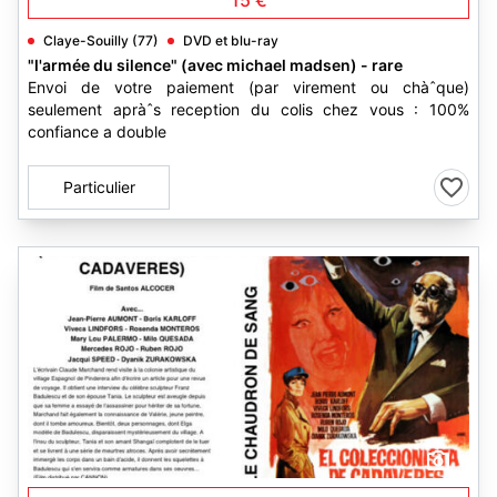
15 €
Claye-Souilly (77)
DVD et blu-ray
"l'armée du silence" (avec michael madsen) - rare
Envoi de votre paiement (par virement ou chàˆque)
seulement apràˆs reception du colis chez vous : 100%
confiance a double
Particulier
1