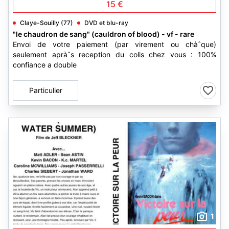
15 €
Claye-Souilly (77)
DVD et blu-ray
"le chaudron de sang" (cauldron of blood) - vf - rare
Envoi de votre paiement (par virement ou chàˆque)
seulement apràˆs reception du colis chez vous : 100%
confiance a double
Particulier
1