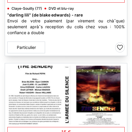
Claye-Souilly (77)
DVD et blu-ray
"darling lili" (de blake edwards) - rare
Envoi de votre paiement (par virement ou chàˆque)
seulement apràˆs reception du colis chez vous : 100%
confiance a double
Particulier
1