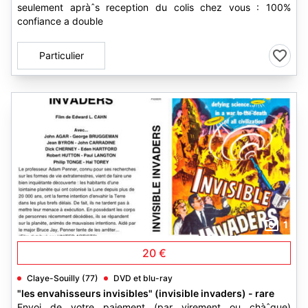
seulement apràˆs reception du colis chez vous : 100%
confiance a double
Particulier
1
20 €
Claye-Souilly (77)
DVD et blu-ray
"les envahisseurs invisibles" (invisible invaders) - rare
Envoi de votre paiement (par virement ou chàˆque)