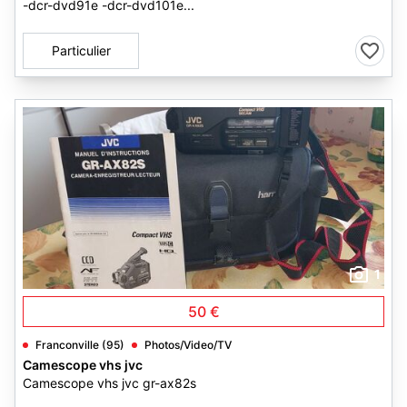
-dcr-dvd91e -dcr-dvd101e...
Particulier
1
50 €
Franconville (95)
Photos/Video/TV
Camescope vhs jvc
Camescope vhs jvc gr-ax82s