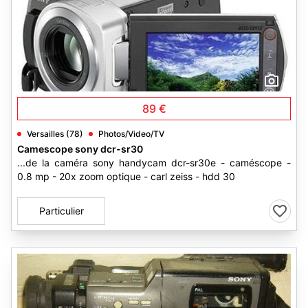
1
89 €
Versailles (78)
Photos/Video/TV
Camescope sony dcr-sr30
...de la caméra sony handycam dcr-sr30e - caméscope -
0.8 mp - 20x zoom optique - carl zeiss - hdd 30
Particulier